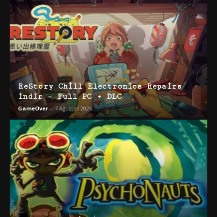
ReStory Chill Electronics Repairs
İndir – Full PC + DLC
GameOver
-
7 Ağustos 2026