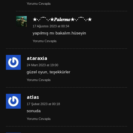
Yorumu Cevapla
★·.·´¯`·.·★𝑷𝒂𝒍𝒆𝒓𝒎𝒐★·.·´¯`·.·★
17 Ağustos 2023 at 00:34
yapılmış mı bakalım.hüseyin
Yorumu Cevapla
ataraxia
24 Mart 2023 at 19:00
güzel oyun, teşekkürler
Yorumu Cevapla
atlas
17 Şubat 2023 at 00:18
sonuda
Yorumu Cevapla