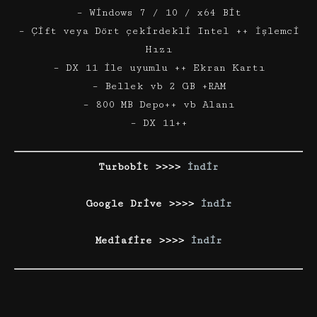
– Windows 7 / 10 / x64 Bit
– Çift veya Dört çekirdekli Intel ++ İşlemci
Hızı
– DX 11 ile uyumlu ++ Ekran Kartı
– Bellek vb 2 GB +RAM
– 800 MB Depo++ vb Alanı
– DX 11++
Turbobit >>>>
İndir
Google Drive >>>>
İndir
Mediafire >>>>
İndir