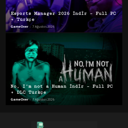
Esports Manager 2026 İndir – Full PC
+ Türkçe
GameOver
-
7 Ağustos 2026
No, I’m not a Human İndir – Full PC
+ DLC Türkçe
GameOver
-
7 Ağustos 2026