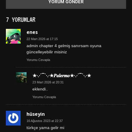
7 YORUMLAR
enes
22 Mart 2026 at 17:15
admin chapter 4 gelmiş sanırsam oyuna
güncelleyebilir misiniz
Yorumu Cevapla
★·.·´¯`·.·★𝑷𝒂𝒍𝒆𝒓𝒎𝒐★·.·´¯`·.·★
23 Mart 2026 at 20:31
eklendi..
Yorumu Cevapla
hüseyin
16 Ağustos 2023 at 22:37
türkçe yama gelir mi