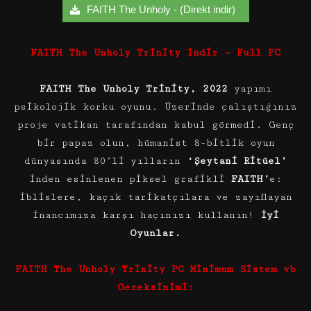
FAITH The Unholy - (Direkt indir)
FAITH The Unholy Trinity İndir – Full PC
FAITH The Unholy Trinity,
2022
yapımı
psikolojik korku oyunu. Üzerinde çalıştığınız
proje vatikan tarafından kabul görmedi. Genç
bir papaz olun, hümanist 8-bitlik oyun
dünyasında 80’li yılların
‘Şeytani Ritüel’
inden esinlenen piksel grafikli
FAITH’
e:
iblislere, kaçık tarikatçılara ve zayıflayan
inancımıza karşı haçınızı kullanın!
İyi
Oyunlar.
FAITH The Unholy Trinity PC Minimum Sistem vb
Gereksinimi: