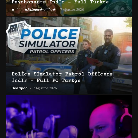
Psychonauts İndir – Full Türkçe
★·.·´¯`·.·★𝑷𝒂𝒍𝒆𝒓𝒎𝒐★·.·´¯`·.·★
-
7 Ağustos 2026
Police Simulator Patrol Officers
İndir – Full PC Türkçe
Deadpool
-
7 Ağustos 2026