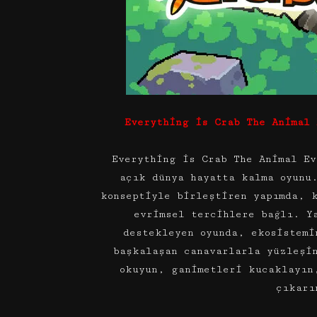
Everything is Crab The Animal 
Everything is Crab The Animal Ev
açık dünya hayatta kalma oyunu
konseptiyle birleştiren yapımda, 
evrimsel tercihlere bağlı. Y
destekleyen oyunda, ekosistemi
başkalaşan canavarlarla yüzleşi
okuyun, ganimetleri kucaklayın
çıkarı