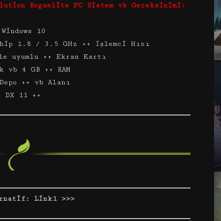
lution Roguelite PC Sistem vb Gereksinimi:
 Windows 10
ahip 1.8 / 3.5 GHz ++ İşlemci Hızı
le uyumlu ++ Ekran Kartı
k vb 4 GB ++ RAM
Depo ++ vb Alanı
– DX 11 ++
rnatif: Link1 >>>