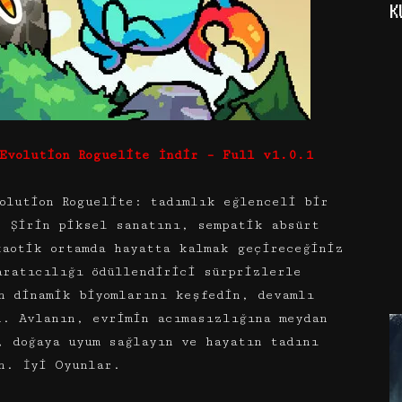
K
Evolution Roguelite İndir – Full v1.0.1
olution Roguelite: tadımlık eğlenceli bir
. Şirin piksel sanatını, sempatik absürt
kaotik ortamda hayatta kalmak geçireceğiniz
aratıcılığı ödüllendirici sürprizlerle
n dinamik biyomlarını keşfedin, devamlı
n. Avlanın, evrimin acımasızlığına meydan
, doğaya uyum sağlayın ve hayatın tadını
n. İyi Oyunlar.