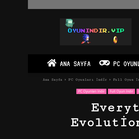
Oyun
İndir
Vip
–
Program
İndir
Full
ANA SAYFA
PC OYUN
PC
Ve
Android
Ana Sayfa
PC Oyunları İndir
Full Oyun İ
Apk
PC Oyunları İndir
Full Oyun İndir
Every
Evolutio