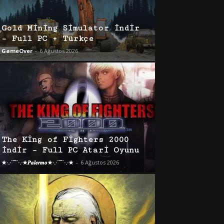
Gold Mining Simulator İndir
– Full PC + Türkçe
GameOver
-
6 Ağustos 2026
The King of Fighters 2000
İndir – Full PC Atari Oyunu
★·.·´¯`·.·★𝑷𝒂𝒍𝒆𝒓𝒎𝒐★·.·´¯`·.·★
-
6 Ağustos 2026