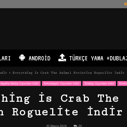
LARI
ANDROID
TÜRKÇE YAMA +DUBLA
ndir
Everything is Crab The Animal Evolution Roguelite İndir 
Hayatta Kalma Oyunları İndir
Simülasyon Oyunları İndir
Strateji Oyunları İndir
Torre
thing is Crab The 
n Roguelite İndir
20 Mayıs 2026
20