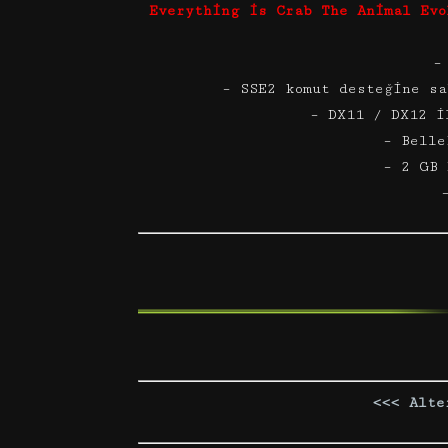
Everything is Crab The Animal Evo
–
– SSE2 komut desteğine s
– DX11 / DX12 i
– Belle
– 2 GB 
<<< Alte