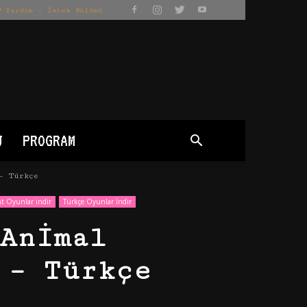
Yardım – İstek Bölümü
J
PROGRAM
– Türkçe
nt Oyunlar indir
Türkçe Oyunlar İndir
Animal
 – Türkçe