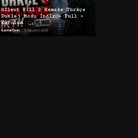
Silent Hill 2 Remake Türkçe
Dublaj Modu İndir – Full +
Kurulum
GameOver
-
6 Ağustos 2026