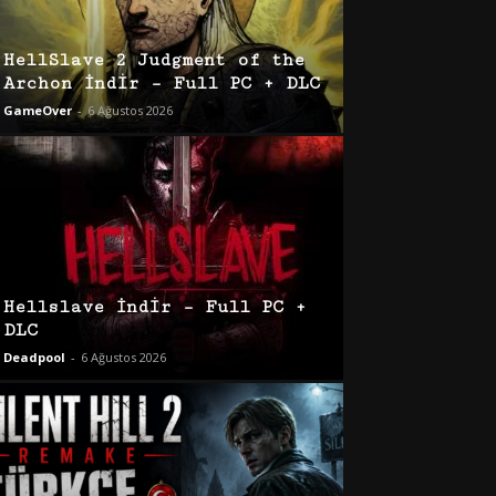
HellSlave 2 Judgment of the
Archon İndir – Full PC + DLC
GameOver
-
6 Ağustos 2026
Hellslave İndir – Full PC +
DLC
Deadpool
-
6 Ağustos 2026