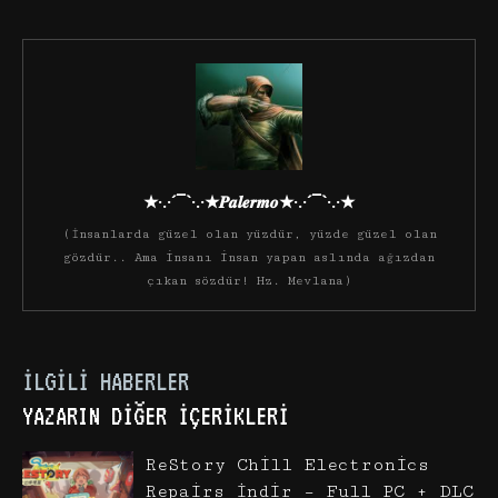
★·.·´¯`·.·★𝑷𝒂𝒍𝒆𝒓𝒎𝒐★·.·´¯`·.·★
(İnsanlarda güzel olan yüzdür, yüzde güzel olan
gözdür.. Ama insanı insan yapan aslında ağızdan
çıkan sözdür! Hz. Mevlana)
İLGILI HABERLER
YAZARIN DIĞER İÇERIKLERI
ReStory Chill Electronics
Repairs İndir – Full PC + DLC