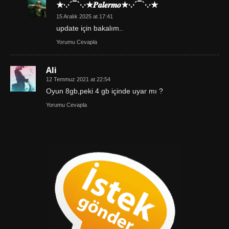
★·.·´¯`·.·★𝑷𝒂𝒍𝒆𝒓𝒎𝒐★·.·´¯`·.·★
15 Aralık 2025 at 17:41
update için bakalım..
Yorumu Cevapla
Ali
12 Temmuz 2021 at 22:54
Oyun 8gb,peki 4 gb içinde uyar mı ?
Yorumu Cevapla