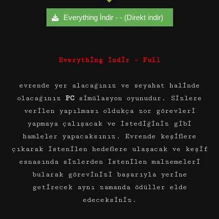
Everything İndir - - (Direkt indir)
Everything İndir – Full
evrende yer alacağınız ve seyahat halinde
olacağınız
PC
simülasyon oyunudur. Sizlere
verilen yapılması oldukça zor görevleri
yapmaya çalışacak ve istediğiniz gibi
hamleler yapacaksınız. Evrende keşiflere
çıkarak istenilen hedeflere ulaşacak ve keşif
esnasında sizlerden istenilen malzemeleri
bularak görevinizi başarıyla yerine
getirecek aynı zamanda ödüller elde
edeceksiniz.