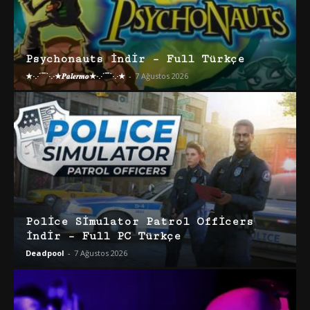
Psychonauts İndir – Full Türkçe
★·.·´¯`·.·★𝑷𝒂𝒍𝒆𝒓𝒎𝒐★·.·´¯`·.·★
-
7 Ağustos 2026
Police Simulator Patrol Officers
İndir – Full PC Türkçe
Deadpool
-
7 Ağustos 2026