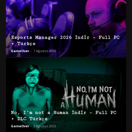
Esports Manager 2026 İndir – Full PC
+ Türkçe
GameOver
-
7 Ağustos 2026
No, I’m not a Human İndir – Full PC
+ DLC Türkçe
GameOver
-
7 Ağustos 2026