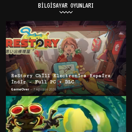
BILGISAYAR OYUNLARI
ReStory Chill Electronics Repairs
İndir – Full PC + DLC
GameOver
-
7 Ağustos 2026