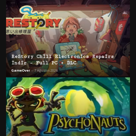
ReStory Chill Electronics Repairs
İndir – Full PC + DLC
GameOver
-
7 Ağustos 2026