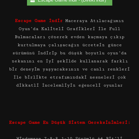
Escape Game İndir
Maceraya Atılacağımız
Oyun’da Kaliteli Grafikleri ile Full
Bulmacaları çözerek evden kaçmaya çıkıp
kurtulmaya çalışacağız ücretsiz günce
sürümünü indirip bu düşük boyutlu oyun’da
zekanını en iyi şekilde kullanarak farklı
bir deneyim yaşyacaksınız ve canlı renkleri
ile birlikte etrafımızdaki nesneleri çok
dikkatli incelemliyiz eğenceli oyunlar
Escape Game En Düşük Sistem Gereksinimleri:
Windowsun 7-8-8.1-10 Sürümlü 64 Bit’li