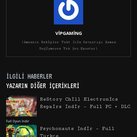
VİPGAMİNG
(Amansız Rakipler Taht İçin Savaştığı Zaman
Değişmeyen Tek Şey Kaostur)
İLGILI HABERLER
YAZARIN DIĞER İÇERIKLERI
ReStory Chill Electronics
Repairs İndir – Full PC + DLC
Full Oyun İndir
Psychonauts İndir – Full
Türkçe