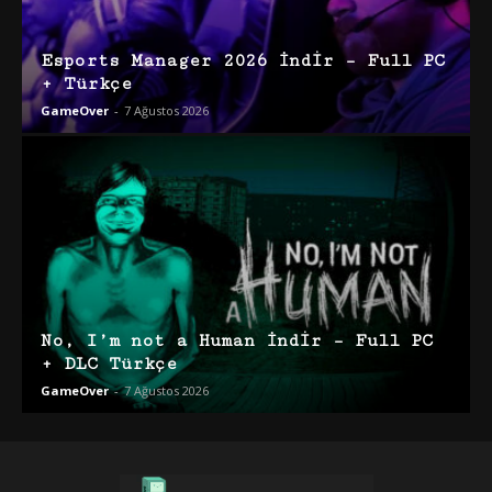
Esports Manager 2026 İndir – Full PC
+ Türkçe
GameOver
-
7 Ağustos 2026
No, I’m not a Human İndir – Full PC
+ DLC Türkçe
GameOver
-
7 Ağustos 2026