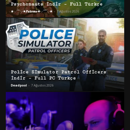
Psychonauts İndir – Full Türkçe
★·.·´¯`·.·★𝑷𝒂𝒍𝒆𝒓𝒎𝒐★·.·´¯`·.·★
-
7 Ağustos 2026
Police Simulator Patrol Officers
İndir – Full PC Türkçe
Deadpool
-
7 Ağustos 2026