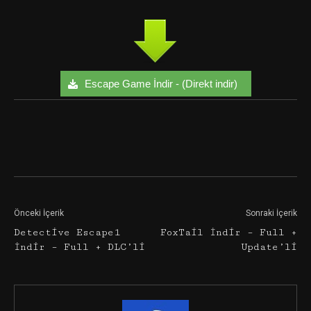
Escape Game İndir - (Direkt indir)
Facebook
Twitter
Google+
Önceki İçerik
Sonraki İçerik
Detective Escape1
FoxTail İndir – Full +
İndir – Full + DLC’li
Update’li