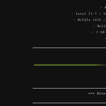
– 
– Intel i3-7 / I
– Nvidia 1030 /
– Bell
– 3 GB
<<< Alte