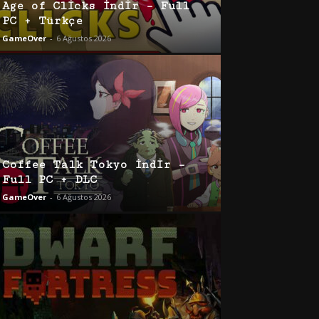
Age of Clicks İndir – Full
PC + Türkçe
GameOver
-
6 Ağustos 2026
Coffee Talk Tokyo İndir –
Full PC + DLC
GameOver
-
6 Ağustos 2026