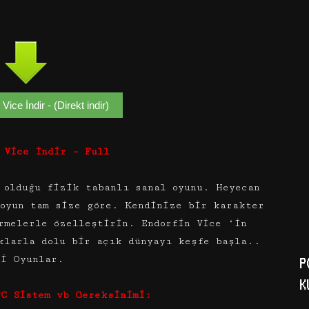
Vice İndir - (Direkt indir)
 Vice İndir – Full
 olduğu fizik tabanlı sanal oyunu. Heyecan
 oyun tam size göre. Kendinize bir karakter
rmelerle özelleştirin. Endorfin Vice ‘in
klarla dolu bir açık dünyayı keşfe başla..
yi Oyunlar.
P
K
PC Sistem vb Gereksinimi: