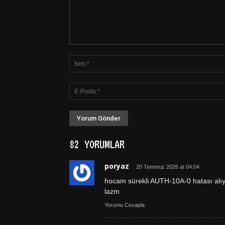
82 YORUMLAR
poryaz
20 Temmuz 2026 at 04:04
hocam sürekli AUTH-10A-0 hatası alıy
lazm
Yorumu Cevapla