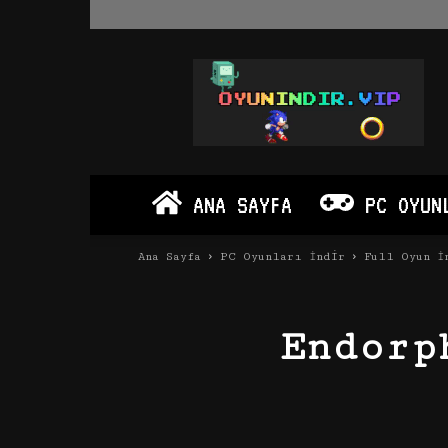
Oyun
İndir
Vip
–
Program
İndir
Full
ANA SAYFA
PC OYUN
PC
Ve
Android
Ana Sayfa
PC Oyunları İndir
Full Oyun İ
Apk
Endorp