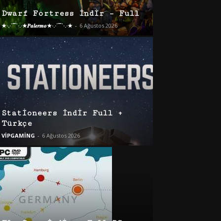
Dwarf Fortress İndir – Full
★·.·´¯`·.·★𝑷𝒂𝒍𝒆𝒓𝒎𝒐★·.·´¯`·.·★
-
6 Ağustos 2026
Stationeers İndir Full +
Türkçe
VİPGAMİNG
-
6 Ağustos 2026