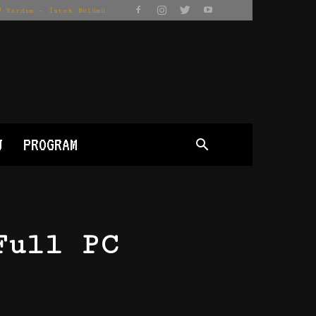
Yardım – İstek Bölümü
J
PROGRAM
Full PC