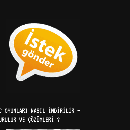
C OYUNLARI NASIL İNDIRILIR –
URULUR VE ÇÖZÜMLERI ?