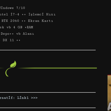
Windows 7/10
ntel i7-4 ++ İşlemci Hızı
 RTX 2060 ++ Ekran Kartı
ek vb 4 GB +RAM
 Depo++ vb Alanı
– DX 11 ++
rnatif: Link1 >>>