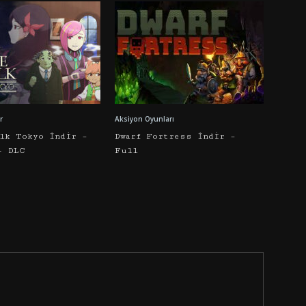
r
Aksiyon Oyunları
alk Tokyo İndir –
Dwarf Fortress İndir –
+ DLC
Full