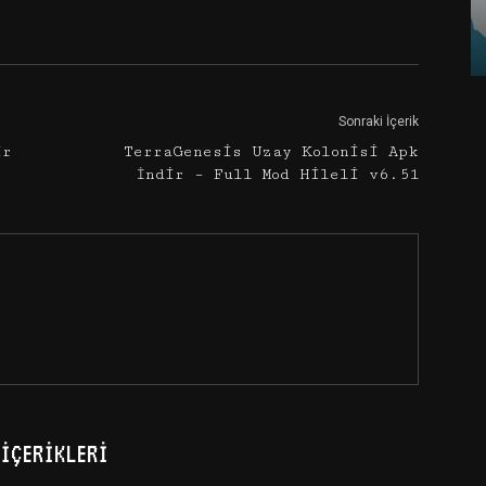
Google+
Email
Sonraki İçerik
ir
TerraGenesis Uzay Kolonisi Apk
İndir – Full Mod Hileli v6.51
İÇERIKLERI