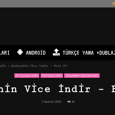
LARI
ANDROID
TÜRKÇE YAMA +DUBLA
ndir
Endorphin Vice İndir – Full PC
PC Oyunları İndir
Full Oyun İndir
Simülasyon Oyunları İndir
hin Vice İndir – 
1 Haziran 2026
82