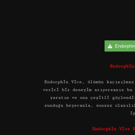
Endorphin 
Endorphin
Endorphin Vice, ölümün kaçınılmaz
verici bir deneyim arıyorsanız bu
yaratın ve onu çeşitli güçlendi
sunduğu heyecanla, sonsuz olasılı
İ
Endorphin Vice 