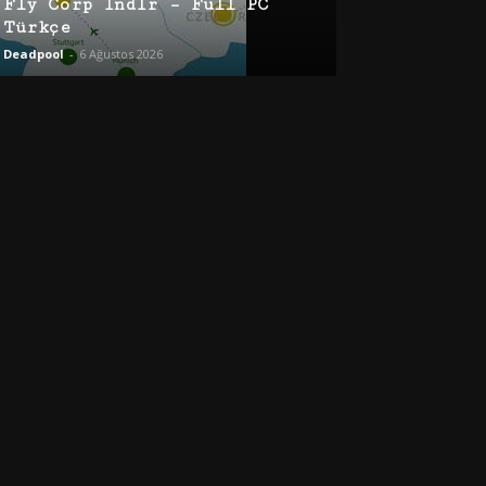
Fly Corp İndir – Full PC
Türkçe
Deadpool
-
6 Ağustos 2026