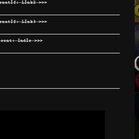
rnatif: Link2 >>>
rnatif: Link3 >>>
rrent: İndir >>>