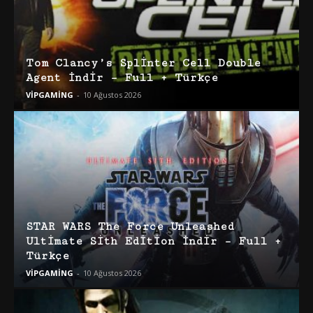
Tom Clancy’s Splinter Cell Double
Agent İndir – Full + Türkçe
VİPGAMİNG
-
10 Ağustos 2026
STAR WARS The Force Unleashed
Ultimate Sith Edition İndir – Full +
Türkçe
VİPGAMİNG
-
10 Ağustos 2026