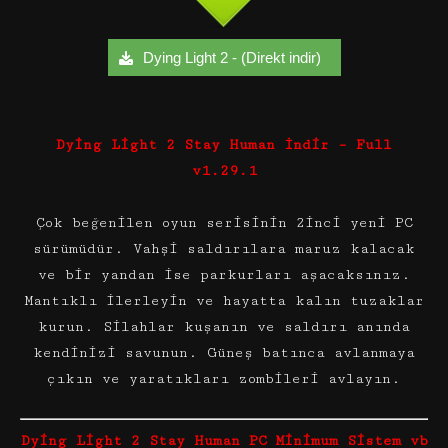
Dying Light 2 - (Direkt indir)
Dying Light 2 Stay Human İndir – Full
v1.29.1
Çok beğenilen oyun serisinin 2inci yeni PC
sürümüdür. Vahşi saldırılara maruz kalacak
ve bir yandan ise parkurları aşacaksınız.
Mantıklı ilerleyin ve hayatta kalın tuzaklar
kurun. Silahlar kuşanın ve saldırı anında
kendinizi savunun. Güneş batınca avlanmaya
çıkın ve yaratıkları zombileri avlayın.
Dying Light 2 Stay Human PC Minimum Sistem vb