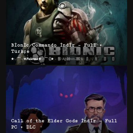
Bionic Commando İndir – Full +
Türkçe
★·.·´¯`·.·★𝑷𝒂𝒍𝒆𝒓𝒎𝒐★·.·´¯`·.·★
-
10 Ağustos 2026
Call of the Elder Gods İndir – Full
PC + DLC