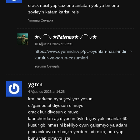
crack nasil yapicaz onu anlatan yok ya bir onu
soyleyin kafam karisti reis
Yorumu Cevapla
★·.·´¯`·.·★𝑷𝒂𝒍𝒆𝒓𝒎𝒐★·.·´¯`·.·★
10 Ağustos 2026 at 22:31
https://www.oyunindir.vip/pc-oyunlari-nasil-indirilir-
kurulur-ve-sorun-cozumleri
Yorumu Cevapla
ygtcn
4 Ağustos 2026 at 14:28
kral herkese aynı şeyi yazıyosun
c:/games at diyosun olmuyo
crack kur diyosun olmuyo
launcherdan aç diyosun öyle bişey yok insanlar 60
küsür gb inmesini bekliyo oyun çalışmıyo ya adam
gibi açılmıyo de başka yerden indirelim, onu yap
bunu yap olmuyo işte