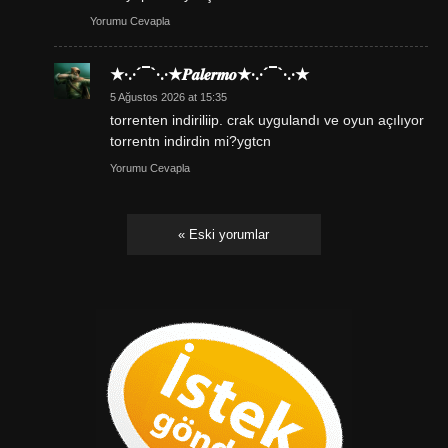
Yorumu Cevapla
★·.·´¯`·.·★𝑷𝒂𝒍𝒆𝒓𝒎𝒐★·.·´¯`·.·★
5 Ağustos 2026 at 15:35
torrenten indiriliip. crak uygulandı ve oyun açılıyor
torrentn indirdin mi?ygtcn
Yorumu Cevapla
« Eski yorumlar