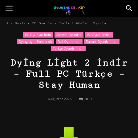
Ana Sayfa
PC Oyunları İndir
Aksiyon Oyunları
PC Oyunları İndir
Aksiyon Oyunları
PC Oyun Serileri
Dying Light Serisi İndir
Full Oyun İndir
Torrent Oyunlar indir
Türkçe Oyunlar İndir
Dying Light 2 İndir
– Full PC Türkçe –
Stay Human
6 Ağustos 2026
2819