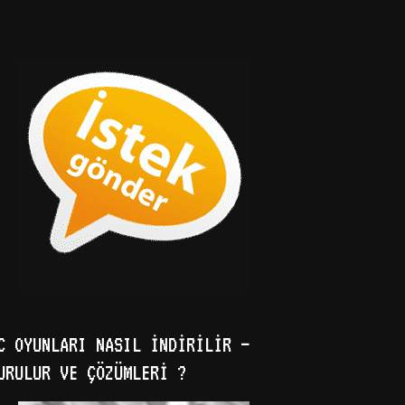
C OYUNLARI NASIL İNDIRILIR –
URULUR VE ÇÖZÜMLERI ?