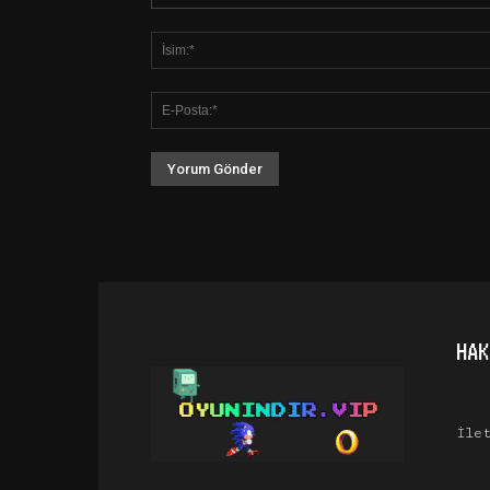
HAK
İle