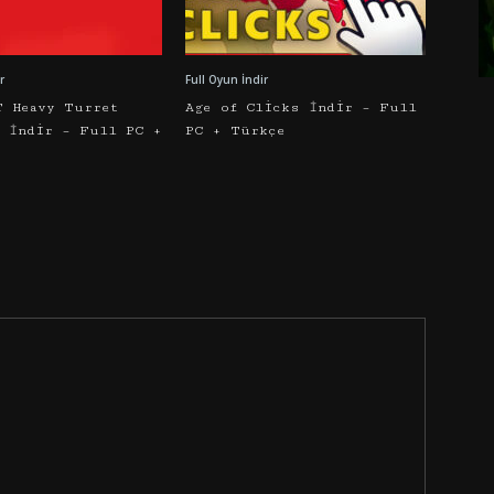
r
Full Oyun İndir
T Heavy Turret
Age of Clicks İndir – Full
r İndir – Full PC +
PC + Türkçe