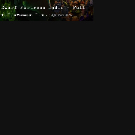
Dwarf Fortress İndir – Full
★·.·´¯`·.·★𝑷𝒂𝒍𝒆𝒓𝒎𝒐★·.·´¯`·.·★
-
6 Ağustos 2026