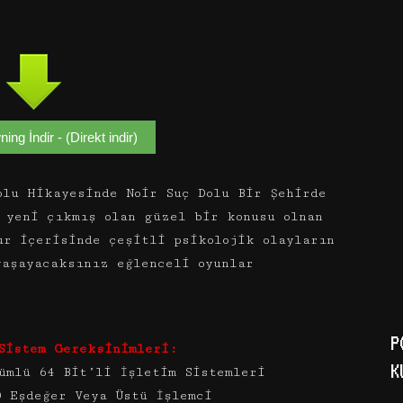
ng İndir - (Direkt indir)
olu Hikayesinde Noir Suç Dolu Bir Şehirde
 yeni çıkmış olan güzel bir konusu olnan
ur içerisinde çeşitli psikolojik olayların
yaşayacaksınız eğlenceli oyunlar
P
Sistem Gereksinimleri:
K
ümlü 64 Bit’li İşletim Sistemleri
0 Eşdeğer Veya Üstü İşlemci