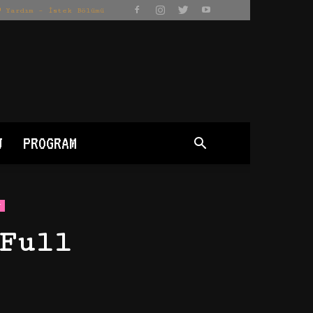
Yardım – İstek Bölümü
J
PROGRAM
r
Full