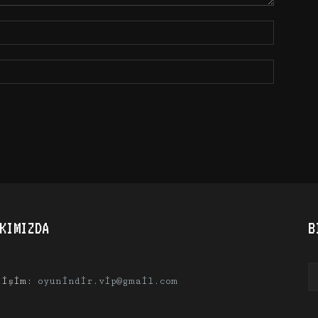
KIMIZDA
B
tişim:
oyunindir.vip@gmail.com