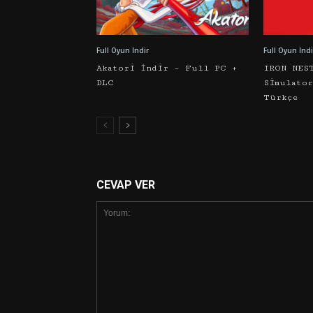
Full Oyun İndir
Full Oyun İndi
Akatori İndir – Full PC +
IRON NES
DLC
Simulato
Türkçe
CEVAP VER