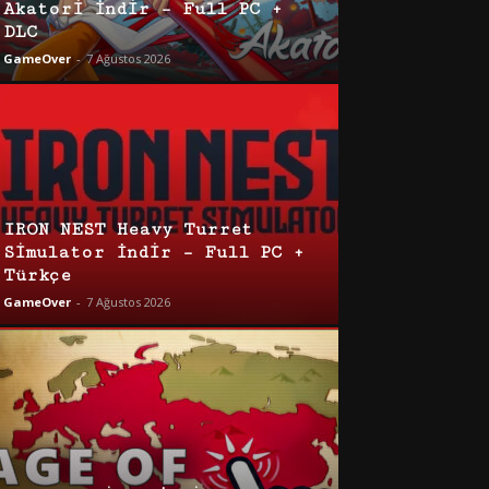
Akatori İndir – Full PC +
DLC
GameOver
-
7 Ağustos 2026
IRON NEST Heavy Turret
Simulator İndir – Full PC +
Türkçe
GameOver
-
7 Ağustos 2026