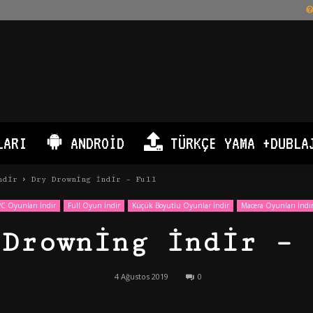
LARI
ANDROID
TÜRKÇE YAMA +DUBLA
ndir
Dry Drowning İndir – Full
C Oyunları İndir
Full Oyun İndir
Küçük Boyutlu Oyunlar İndir
Macera Oyunları İndi
 Drowning İndir – 
4 Ağustos 2019
0