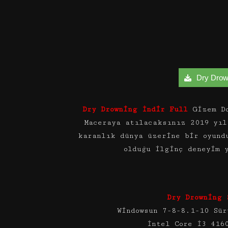
Dry Drowni
Dry Drowning İndir Full
Gizem D
Maceraya atılacaksınız 2019 yıl
karanlık dünya üzerine bir oyund
olduğu ilginç deneyim 
Dry Drowning 
Windowsun 7-8-8.1-10 Sür
İntel Core İ3 416