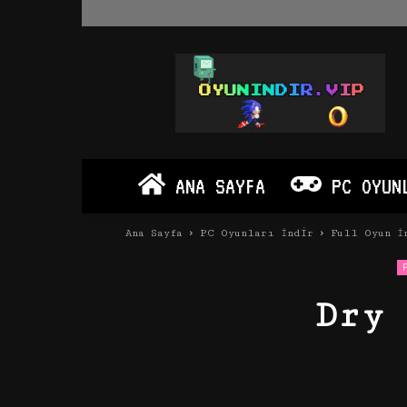
Oyun
İndir
Vip
–
Program
İndir
Full
ANA SAYFA
PC OYUN
PC
Ve
Android
Ana Sayfa
PC Oyunları İndir
Full Oyun İ
Apk
P
Dry