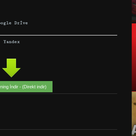
oogle Drive
Yandex
ng İndir - (Direkt indir)
Google+
Email