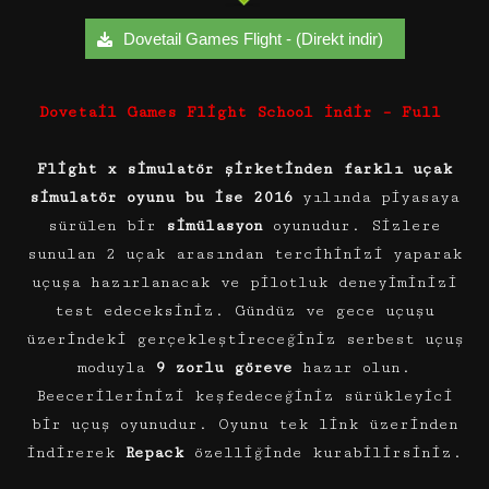
Dovetail Games Flight - (Direkt indir)
Dovetail Games Flight School İndir – Full
Flight x simulatör şirketinden farklı uçak
simulatör oyunu bu ise 2016
yılında piyasaya
sürülen bir
simülasyon
oyunudur. Sizlere
sunulan 2 uçak arasından tercihinizi yaparak
uçuşa hazırlanacak ve pilotluk deneyiminizi
test edeceksiniz. Gündüz ve gece uçuşu
üzerindeki gerçekleştireceğiniz serbest uçuş
moduyla
9 zorlu göreve
hazır olun.
Beecerilerinizi keşfedeceğiniz sürükleyici
bir uçuş oyunudur. Oyunu tek link üzerinden
indirerek
Repack
özelliğinde kurabilirsiniz.