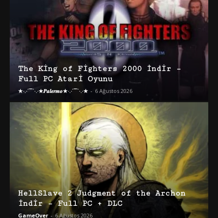
The King of Fighters 2000 İndir –
Full PC Atari Oyunu
★·.·´¯`·.·★𝑷𝒂𝒍𝒆𝒓𝒎𝒐★·.·´¯`·.·★
-
6 Ağustos 2026
HellSlave 2 Judgment of the Archon
İndir – Full PC + DLC
GameOver
-
6 Ağustos 2026