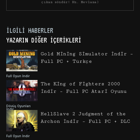
çıkan sözdür! Hz. Mevlana)
İLGILI HABERLER
YAZARIN DIĞER İÇERIKLERI
Gold Mining Simulator İndir –
Full PC + Türkçe
Full Oyun İndir
The King of Fighters 2000
İndir – Full PC Atari Oyunu
Dövüş Oyunları
İndir
HellSlave 2 Judgment of the
Archon İndir – Full PC + DLC
Full Oyun İndir