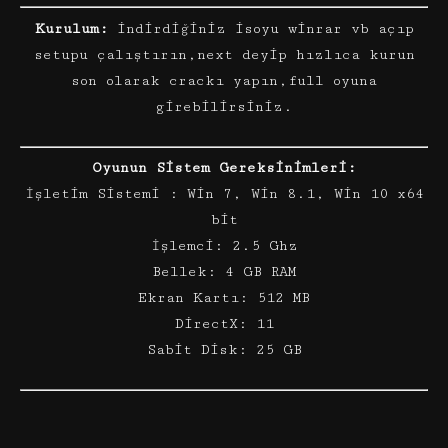
Kurulum:
indirdiğiniz isoyu winrar vb açıp
setupu çalıştırın,next deyip hızlıca kurun
son olarak crackı yapın,full oyuna
girebilirsiniz.
Oyunun Sistem Gereksinimleri:
İşletim Sistemi : Win 7, Win 8.1, Win 10 x64
bit
İşlemci: 2.5 Ghz
Bellek: 4 GB RAM
Ekran Kartı: 512 MB
DirectX: 11
Sabit Disk: 25 GB