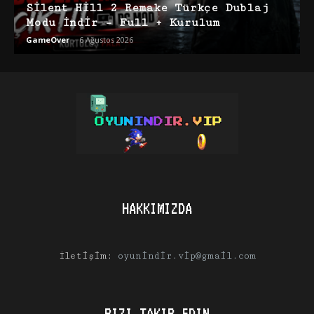
Silent Hill 2 Remake Türkçe Dublaj
Modu İndir – Full + Kurulum
GameOver
-
6 Ağustos 2026
HAKKIMIZDA
İletişim:
oyunindir.vip@gmail.com
BIZI TAKIP EDIN