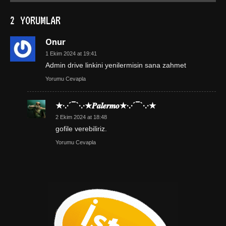
2 YORUMLAR
Onur
1 Ekim 2024 at 19:41
Admin drive linkini yenilermisin sana zahmet
Yorumu Cevapla
★·.·´¯`·.·★𝑷𝒂𝒍𝒆𝒓𝒎𝒐★·.·´¯`·.·★
2 Ekim 2024 at 18:48
gofile verebiliriz.
Yorumu Cevapla