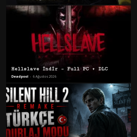
Hellslave İndir – Full PC + DLC
Deadpool
-
6 Ağustos 2026