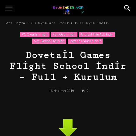
Ana Sayfa
PC Oyunları İndir
Full Oyun İndir
PC Oyunları İndir
Full Oyun İndir
Android Hile Apk İndir
Simülasyon Oyunları
Torrent Oyunlar indir
Dovetail Games
Flight School İndir
– Full + Kurulum
16 Haziran 2019
2