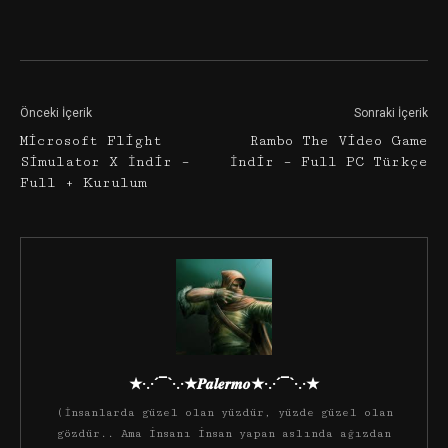
Facebook
Twitter
Google+
Önceki İçerik
Sonraki İçerik
Microsoft Flight
Rambo The Video Game
Simulator X İndir –
İndir – Full PC Türkçe
Full + Kurulum
★·.·´¯`·.·★𝑷𝒂𝒍𝒆𝒓𝒎𝒐★·.·´¯`·.·★
(İnsanlarda güzel olan yüzdür, yüzde güzel olan
gözdür.. Ama insanı insan yapan aslında ağızdan