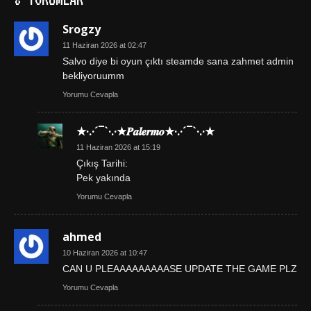
Srogzy
11 Haziran 2026 at 02:47
Salvo diye bi oyun çıktı steamde sana zahmet admin
bekliyoruumm
Yorumu Cevapla
★·.·´¯`·.·★𝑷𝒂𝒍𝒆𝒓𝒎𝒐★·.·´¯`·.·★
11 Haziran 2026 at 15:19
Çıkış Tarihi:
Pek yakında
Yorumu Cevapla
ahmed
10 Haziran 2026 at 10:47
CAN U PLEAAAAAAAAASE UPDATE THE GAME PLZ
Yorumu Cevapla