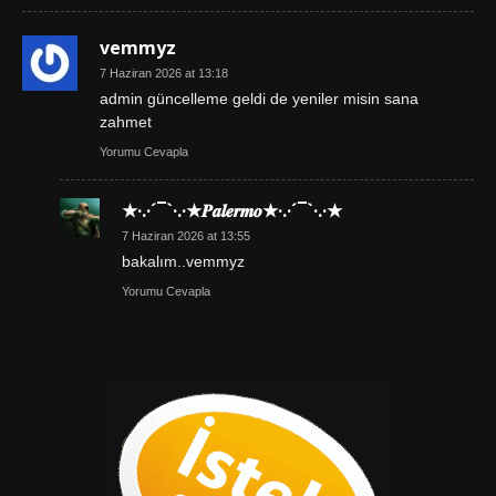
vemmyz
7 Haziran 2026 at 13:18
admin güncelleme geldi de yeniler misin sana
zahmet
Yorumu Cevapla
★·.·´¯`·.·★𝑷𝒂𝒍𝒆𝒓𝒎𝒐★·.·´¯`·.·★
7 Haziran 2026 at 13:55
bakalım..vemmyz
Yorumu Cevapla