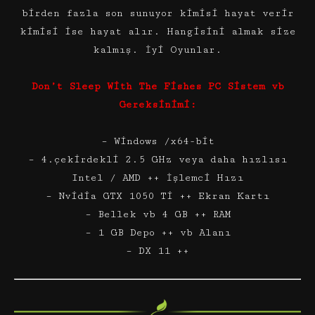
birden fazla son sunuyor kimisi hayat verir
kimisi ise hayat alır. Hangisini almak size
kalmış. İyi Oyunlar.
Don’t Sleep With The Fishes PC Sistem vb
Gereksinimi:
– Windows /x64-bit
– 4.çekirdekli 2.5 GHz veya daha hızlısı
Intel / AMD ++ İşlemci Hızı
– Nvidia GTX 1050 Ti ++ Ekran Kartı
– Bellek vb 4 GB ++ RAM
– 1 GB Depo ++ vb Alanı
– DX 11 ++