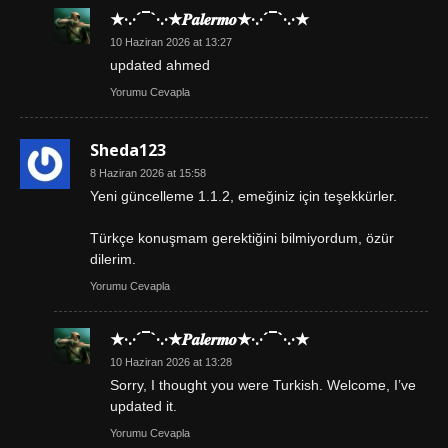
★·.·´¯`·.·★𝑷𝒂𝒍𝒆𝒓𝒎𝒐★·.·´¯`·.·★
10 Haziran 2026 at 13:27
updated ahmed
Yorumu Cevapla
Sheda123
8 Haziran 2026 at 15:58
Yeni güncelleme 1.1.2, emeğiniz için teşekkürler.
Türkçe konuşmam gerektiğini bilmiyordum, özür
dilerim.
Yorumu Cevapla
★·.·´¯`·.·★𝑷𝒂𝒍𝒆𝒓𝒎𝒐★·.·´¯`·.·★
10 Haziran 2026 at 13:28
Sorry, I thought you were Turkish. Welcome, I’ve
updated it.
Yorumu Cevapla