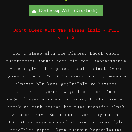
Dont Sleep With - (Direkt indir)
Don’t Sleep With The Fishes İndir – Full
v1.1.2
Don’t Sleep With The Fishes: küçük çaplı
mürettebata komuta eden bir gemi kaptanısınız
ve çok gizli bir paketi teslim etmek üzere
görev aldınız. Yolculuk esnasında hiç hesapta
olmayan bir kaza geçirdiniz ve hayatta
kalmak istiyorsanız gemi batmadan önce
değerli eşyalarınızı toplamak, hızlı hareket
etmek ve cankurtaran botunuza transfer olmak
zorundasınız. Zaman daralıyor, okyanustan
kurtulmak veya sonraki kurbanı olmamak için
tercihler yapın. Oyun türünün hayranlarına