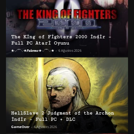
The King of Fighters 2000 İndir –
Full PC Atari Oyunu
★·.·´¯`·.·★𝑷𝒂𝒍𝒆𝒓𝒎𝒐★·.·´¯`·.·★
-
6 Ağustos 2026
HellSlave 2 Judgment of the Archon
İndir – Full PC + DLC
GameOver
-
6 Ağustos 2026