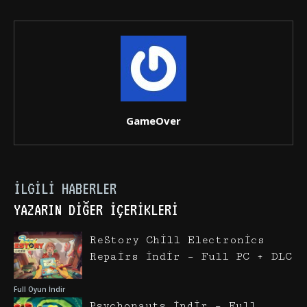
GameOver
İLGILI HABERLER
YAZARIN DIĞER İÇERIKLERI
ReStory Chill Electronics
Repairs İndir – Full PC + DLC
Full Oyun İndir
Psychonauts İndir – Full