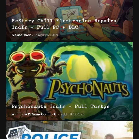
ReStory Chill Electronics Repairs
İndir – Full PC + DLC
GameOver
-
7 Ağustos 2026
Psychonauts İndir – Full Türkçe
★·.·´¯`·.·★𝑷𝒂𝒍𝒆𝒓𝒎𝒐★·.·´¯`·.·★
-
7 Ağustos 2026