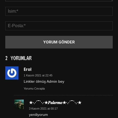
2 YORUMLAR
Erol
1 Kasım 2021 at 22:45
Linkler ölmüş Admin bey
Yorumu Cevapla
★·.·´¯`·.·★𝑷𝒂𝒍𝒆𝒓𝒎𝒐★·.·´¯`·.·★
3 Kasım 2021 at 00:17
yeniliyorum