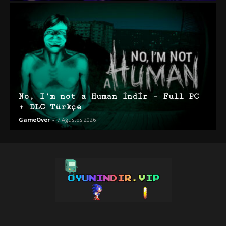
No, I’m not a Human İndir – Full PC
+ DLC Türkçe
GameOver
-
7 Ağustos 2026