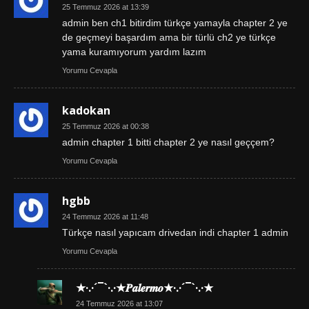
25 Temmuz 2026 at 13:39
admin ben ch1 bitirdim türkçe yamayla chapter 2 ye
de geçmeyi başardım ama bir türlü ch2 ye türkçe
yama kuramıyorum yardım lazım
Yorumu Cevapla
kadokan
25 Temmuz 2026 at 00:38
admin chapter 1 bitti chapter 2 ye nasıl geççem?
Yorumu Cevapla
hgbb
24 Temmuz 2026 at 11:48
Türkçe nasıl yapıcam drivedan indi chapter 1 admin
Yorumu Cevapla
★·.·´¯`·.·★𝑷𝒂𝒍𝒆𝒓𝒎𝒐★·.·´¯`·.·★
24 Temmuz 2026 at 13:07