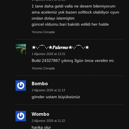
1 tane daha geldi valla ne desem bilemiyorum
ama acelemiz yok bazen softlock olabiliyor oyun
ondan dolayı istemiştim
güncel oldumu bari bakıldı edildi her halde
Yorumu Cevapla
★·.·´¯`·.·★𝑷𝒂𝒍𝒆𝒓𝒎𝒐★·.·´¯`·.·★
1 Ağustos 2026 at 13:31
Build 24327867 çıkmış 3gün önce verelim mi.
Yorumu Cevapla
Bombo
2 Ağustos 2026 at 11:13
gönder ustam büyüksünüz
Wombo
2 Ağustos 2026 at 11:22
harika olur