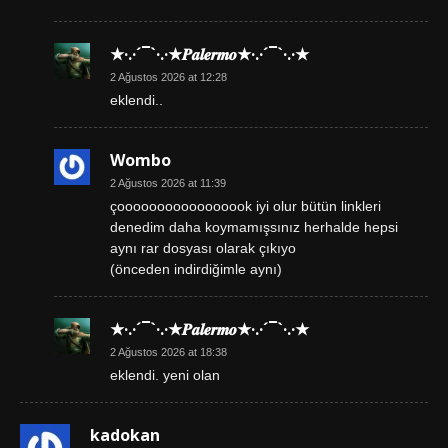
★·.·´¯`·.·★𝑷𝒂𝒍𝒆𝒓𝒎𝒐★·.·´¯`·.·★
2 Ağustos 2026 at 12:28
eklendi..
Wombo
2 Ağustos 2026 at 11:39
çooooooooooooooook iyi olur bütün linkleri
denedim daha koymamışsınız herhalde hepsi
aynı rar dosyası olarak çıkıyo
(önceden indirdiğimle aynı)
★·.·´¯`·.·★𝑷𝒂𝒍𝒆𝒓𝒎𝒐★·.·´¯`·.·★
2 Ağustos 2026 at 18:38
eklendi. yeni olan
kadokan