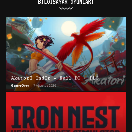
BILGISAYAR OYUNLARI
Akatori İndir – Full PC + DLC
GameOver
-
7 Ağustos 2026