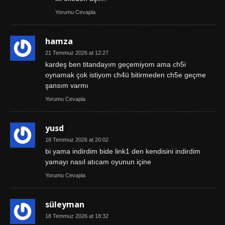
Yorumu Cevapla
hamza
21 Temmuz 2026 at 12:27
kardeş ben titandayım geçemiyom ama ch5i
oynamak çok istiyom ch4ü bitirmeden ch5e geçme
şansım varmı
Yorumu Cevapla
yusd
18 Temmuz 2026 at 20:02
bi yama indirdim bide link1 den kendisini indirdim
yamayı nasıl atıcam oyunun içine
Yorumu Cevapla
süleyman
18 Temmuz 2026 at 18:32