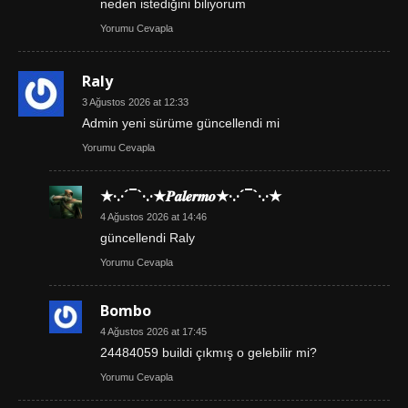
neden istediğini biliyorum
Yorumu Cevapla
Raly
3 Ağustos 2026 at 12:33
Admin yeni sürüme güncellendi mi
Yorumu Cevapla
★·.·´¯`·.·★𝑷𝒂𝒍𝒆𝒓𝒎𝒐★·.·´¯`·.·★
4 Ağustos 2026 at 14:46
güncellendi Raly
Yorumu Cevapla
Bombo
4 Ağustos 2026 at 17:45
24484059 buildi çıkmış o gelebilir mi?
Yorumu Cevapla