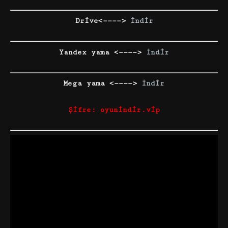
Drive<————>
İndir
Yandex yama <————>
İndir
Mega yama <————>
İndir
Şifre: oyunindir.vip