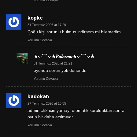
kopke
31 Temmuz 2026 at 17:29
Çoğu kişi sorunlu bulmuş indirsem mi bilemedim
Yorumu Cevapla
★·.·´¯`·.·★𝑷𝒂𝒍𝒆𝒓𝒎𝒐★·.·´¯`·.·★
31 Temmuz 2026 at 21:21
oyunda sorun yok denendi.
Yorumu Cevapla
kadokan
27 Temmuz 2026 at 15:55
admin ch2 için yamayı otomatik kurulduktan sonra
oyun bir daha açılmıyor
Yorumu Cevapla