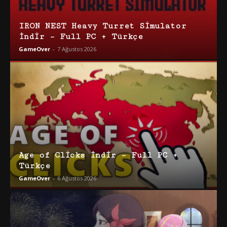
IRON NEST Heavy Turret Simulator
İndir – Full PC + Türkçe
GameOver
-
7 Ağustos 2026
Age of Clicks İndir – Full PC +
Türkçe
GameOver
-
6 Ağustos 2026