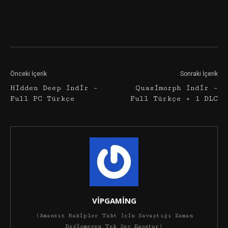
Facebook
Twitter
Google+
Önceki İçerik
Sonraki İçerik
Hidden Deep İndir –
Quasimorph İndir –
Full PC Türkçe
Full Türkçe + 1 DLC
VİPGAMİNG
(Amansız Rakipler Taht İçin Savaştığı Zaman
Değişmeyen Tek Şey Kaostur)