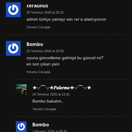
ceraunus
25 Temmuz 2026 at 20:15
admin türkçe yamayı win rar’a atamıyorum
Yorumu Cevapla
Bombo
25 Temmuz 2026 at 16:59
oyuna güncelleme gelmişti bu güncel mi?
en son çıkan yani
Yorumu Cevapla
★·.·´¯`·.·★𝑷𝒂𝒍𝒆𝒓𝒎𝒐★·.·´¯`·.·★
26 Temmuz 2026 at 13:32
Bombo bakalım..
Yorumu Cevapla
Bombo
1 Ağustos 2026 at 09:25