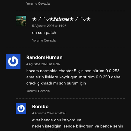
Yorumu Cevapla
★·.·´¯`·.·★𝑷𝒂𝒍𝒆𝒓𝒎𝒐★·.·´¯`·.·★
5 Ağustos 2026 at 14:28
en son patch
Yorumu Cevapla
RandomHuman
4 Ağustos 2026 at 16:07
hocam normalde chapter 5 için son sürüm 0.0.253
ama sizin linklere koyduğunuz sürüm 0.0.250 daha
crack çıkmadı mı son sürüm için
Yorumu Cevapla
Bombo
4 Ağustos 2026 at 20:45
evet bende onu istiyordum
neden istediğimi sende biliyorsun ve bende senin