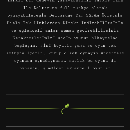
farklı bir deneyim yaşayacağınız Türkçe Yama
ile Deltarune full türkçe olarak
oynayabileceğiz Deltarune Tam Sürüm Ücretsiz
Hızlı Tek Linklerden Direkt indirebilirsiniz
ve eğlenceli anlar zaman geçirebilirsiniz
Karakterlerimizi seçip oyunun hikayesine
başlayın. mini boyutlu yama ve oyun tek
setupta içerir, kurup direk oynayın undertale
oyununu oynadıysanız mutlak bu oyunu da
oynayın, şimdiden eğlenceli oyunlar