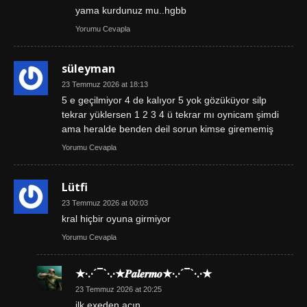
yama kurdunuz mu..hgbb
Yorumu Cevapla
süleyman
23 Temmuz 2026 at 18:13
5 e geçilmiyor 4 de kalıyor 5 yok gözüküyor silp
tekrar yüklersen 1 2 3 4 ü tekrar mı oynicam şimdi
ama heralde benden deil sorun kimse girememiş
Yorumu Cevapla
Lütfi
23 Temmuz 2026 at 00:03
kral hiçbir oyuna girmiyor
Yorumu Cevapla
★·.·´¯`·.·★𝑷𝒂𝒍𝒆𝒓𝒎𝒐★·.·´¯`·.·★
23 Temmuz 2026 at 20:25
ilk exeden açın..