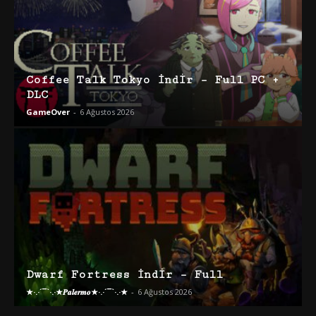
Coffee Talk Tokyo İndir – Full PC +
DLC
GameOver
-
6 Ağustos 2026
Dwarf Fortress İndir – Full
★·.·´¯`·.·★𝑷𝒂𝒍𝒆𝒓𝒎𝒐★·.·´¯`·.·★
-
6 Ağustos 2026