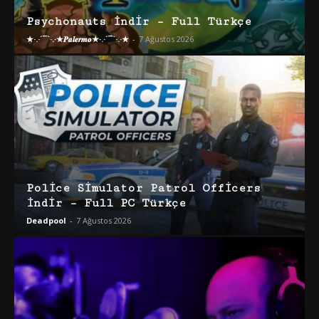
Psychonauts İndir – Full Türkçe
★·.·´¯`·.·★𝑷𝒂𝒍𝒆𝒓𝒎𝒐★·.·´¯`·.·★
-
7 Ağustos 2026
Police Simulator Patrol Officers
İndir – Full PC Türkçe
Deadpool
-
7 Ağustos 2026