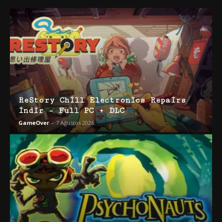
ReStory Chill Electronics Repairs
İndir – Full PC + DLC
GameOver
-
7 Ağustos 2026