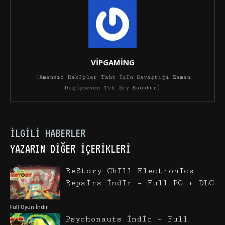
VİPGAMİNG
(Amansız Rakipler Taht İçin Savaştığı Zaman
Değişmeyen Tek Şey Kaostur)
İLGILI HABERLER
YAZARIN DIĞER İÇERIKLERI
ReStory Chill Electronics
Repairs İndir – Full PC + DLC
Full Oyun İndir
Psychonauts İndir – Full