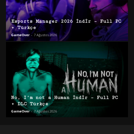
Esports Manager 2026 İndir – Full PC
+ Türkçe
GameOver
-
7 Ağustos 2026
No, I’m not a Human İndir – Full PC
+ DLC Türkçe
GameOver
-
7 Ağustos 2026