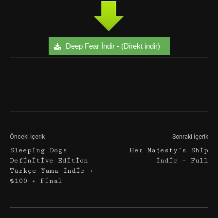
Deep Fear İndir - (Direkt indir)
Facebook
Twitter
Google+
Önceki İçerik
Sonraki İçerik
Sleeping Dogs
Her Majesty’s Ship
Definitive Edition
İndir – Full
Türkçe Yama İndir +
%100 + Final