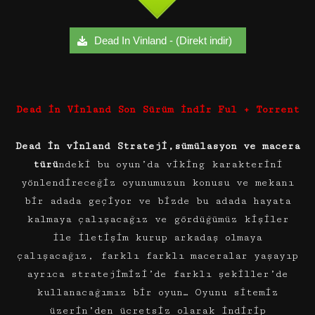
Dead In Vinland - (Direkt indir)
Dead in Vinland Son Sürüm İndir Ful + Torrent
Dead in vinland Strateji,sümülasyon ve macera
türü
ndeki bu oyun’da viking karakterini
yönlendireceğiz oyunumuzun konusu ve mekanı
bir adada geçiyor ve bizde bu adada hayata
kalmaya çalışacağız ve gördüğümüz kişiler
ile iletişim kurup arkadaş olmaya
çalışacağız, farklı farklı maceralar yaşayıp
ayrıca stratejimizi’de farklı şekiller’de
kullanacağımız bir oyun… Oyunu sitemiz
üzerin’den ücretsiz olarak indirip