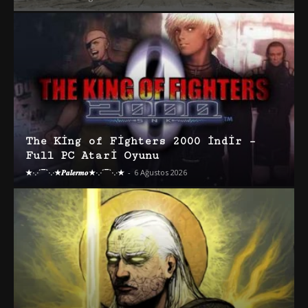
The King of Fighters 2000 İndir –
Full PC Atari Oyunu
★·.·´¯`·.·★𝑷𝒂𝒍𝒆𝒓𝒎𝒐★·.·´¯`·.·★
-
6 Ağustos 2026