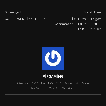
Önceki İçerik
Sonraki İçerik
COLLAPSED İndir – Full
Divinity Dragon
Commander İndir – Full
– Tek linkler
VİPGAMİNG
(Amansız Rakipler Taht İçin Savaştığı Zaman
Değişmeyen Tek Şey Kaostur)