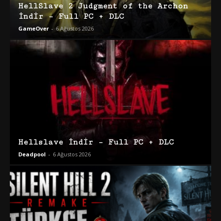
HellSlave 2 Judgment of the Archon
İndir – Full PC + DLC
GameOver
-
6 Ağustos 2026
Hellslave İndir – Full PC + DLC
Deadpool
-
6 Ağustos 2026