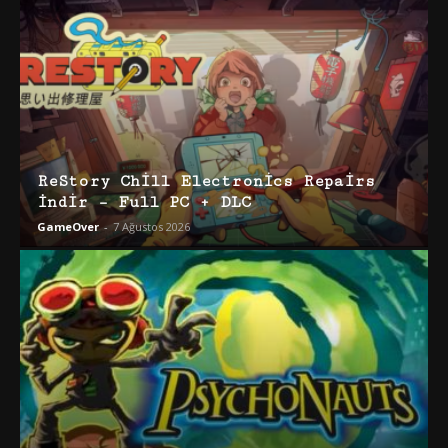
ReStory Chill Electronics Repairs
İndir – Full PC + DLC
GameOver
-
7 Ağustos 2026