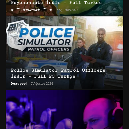
Psychonauts İndir – Full Türkçe
★·.·´¯`·.·★𝑷𝒂𝒍𝒆𝒓𝒎𝒐★·.·´¯`·.·★
-
7 Ağustos 2026
Police Simulator Patrol Officers
İndir – Full PC Türkçe
Deadpool
-
7 Ağustos 2026