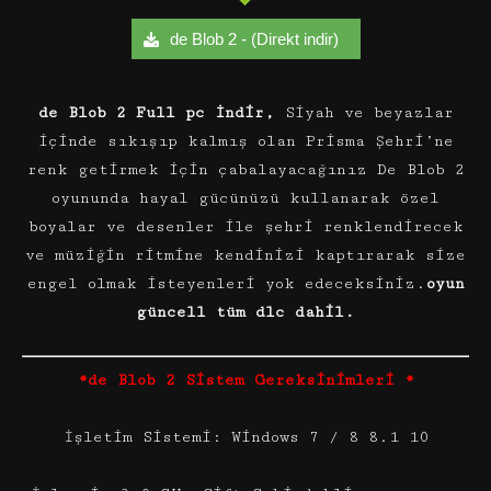
de Blob 2 - (Direkt indir)
de Blob 2 Full pc İndir,
Siyah ve beyazlar
içinde sıkışıp kalmış olan Prisma Şehri’ne
renk getirmek için çabalayacağınız De Blob 2
oyununda hayal gücünüzü kullanarak özel
boyalar ve desenler ile şehri renklendirecek
ve müziğin ritmine kendinizi kaptırarak size
engel olmak isteyenleri yok edeceksiniz.
oyun
güncell tüm dlc dahil.
*de Blob 2 Sistem Gereksinimleri *
İşletim Sistemi: Windows 7 / 8 8.1 10