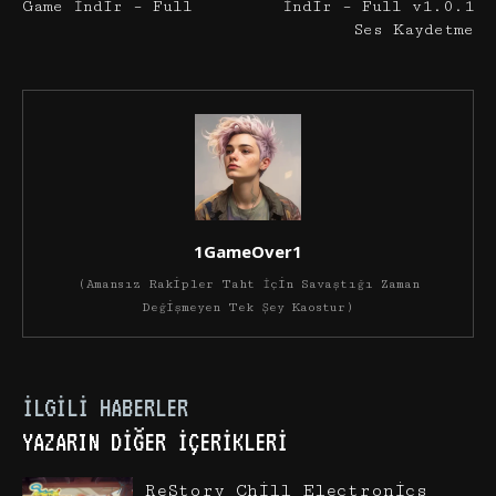
Game İndir – Full
İndir – Full v1.0.1
Ses Kaydetme
1GameOver1
(Amansız Rakipler Taht İçin Savaştığı Zaman
Değişmeyen Tek Şey Kaostur)
İLGILI HABERLER
YAZARIN DIĞER İÇERIKLERI
ReStory Chill Electronics