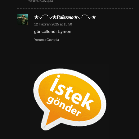
Yorumu Cevapla
★·.·´¯`·.·★𝑷𝒂𝒍𝒆𝒓𝒎𝒐★·.·´¯`·.·★
12 Haziran 2025 at 15:50
güncellendi.Eymen
Yorumu Cevapla