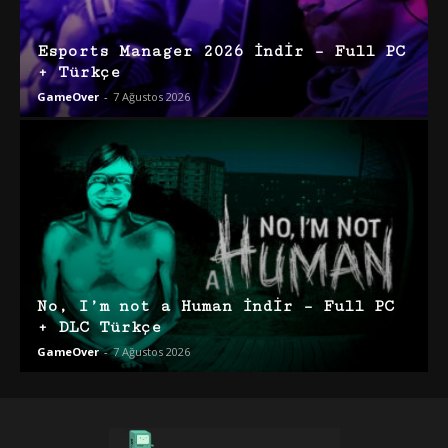
Esports Manager 2026 İndir – Full PC
+ Türkçe
GameOver
-
7 Ağustos 2026
No, I’m not a Human İndir – Full PC
+ DLC Türkçe
GameOver
-
7 Ağustos 2026