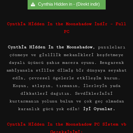
Cynthia Hidden in - (Direkt indir)
Cynthia Hidden in the Moonshadow İndir – Full
PC
Cynthia Hidden in the Moonshadow,
puzzleları
çözmeye ve gizlilik mekanikleri keşfetmeye
dayalı üçüncü şahıs macera oyunu. Rengarenk
ambiyansla stilize dilmiş bir dünyaya seyahat
edin, çevresel ögelerle etkileşim kurun.
Koşun, atlayın, tırmanın, ilerleyin yada
dikkatleri dağıtın. Sevdiklerinizi
kurtarmanın yolunu bulun ve çok geç olmadan
karanlık gücü yok edin!
İyi Oyunlar.
Cynthia Hidden in the Moonshadow PC Sistem vb
Gereksinimi: