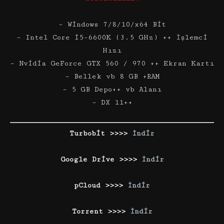
– Windows 7/8/10/x64 Bit
– Intel Core i5-6600K (3.5 GHz) ++ İşlemci
Hızı
– Nvidia GeForce GTX 560 / 970 ++ Ekran Kartı
– Bellek vb 8 GB +RAM
– 5 GB Depo++ vb Alanı
– DX 11++
Turbobit >>>>
İndir
Google Drive >>>>
İndir
pCloud >>>>
İndir
Torrent >>>>
İndir