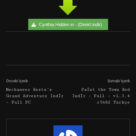
Cynthia Hidden in - (Direkt indir)
Facebook
Twitter
Google+
Önceki İçerik
Sonraki İçerik
Mechaneer Resta’s
Paint the Town Red
Grand Adventure İndir
İndir – Full – v1.3.4
– Full PC
r5682 Türkçe