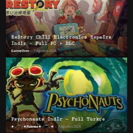
ReStory Chill Electronics Repairs
İndir – Full PC + DLC
GameOver
-
7 Ağustos 2026
Psychonauts İndir – Full Türkçe
★·.·´¯`·.·★𝑷𝒂𝒍𝒆𝒓𝒎𝒐★·.·´¯`·.·★
-
7 Ağustos 2026