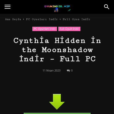
Ana Sayfa
PC Oyunları İndir
Full Oyun İndir
PC Oyunları İndir
Full Oyun İndir
Cynthia Hidden in
the Moonshadow
İndir – Full PC
11 Nisan 2023
0