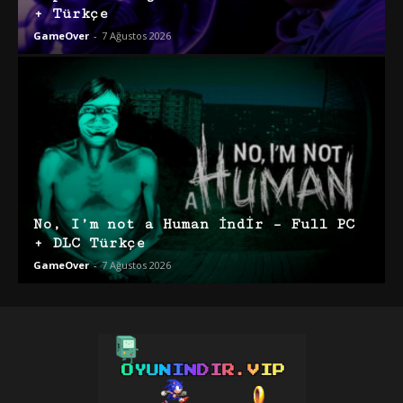
+ Türkçe
GameOver
-
7 Ağustos 2026
No, I’m not a Human İndir – Full PC
+ DLC Türkçe
GameOver
-
7 Ağustos 2026