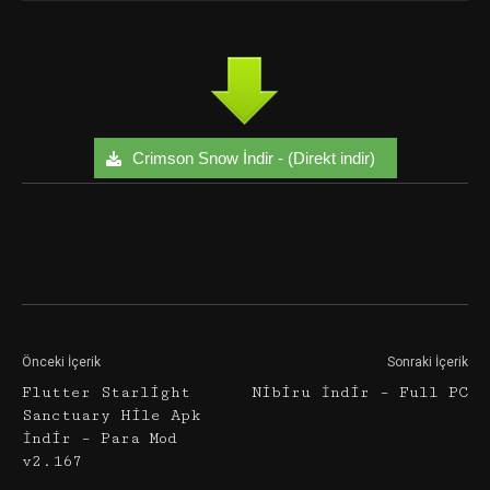
Crimson Snow İndir - (Direkt indir)
Facebook
Twitter
Google+
Önceki İçerik
Sonraki İçerik
Flutter Starlight
Nibiru İndir – Full PC
Sanctuary Hile Apk
İndir – Para Mod
v2.167