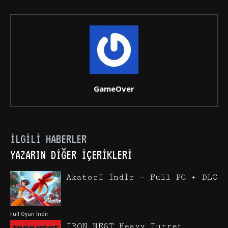
GameOver
İLGILI HABERLER
YAZARIN DIĞER İÇERIKLERI
Akatori İndir – Full PC + DLC
Full Oyun İndir
IRON NEST Heavy Turret