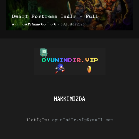
Dwarf Fortress İndir – Full
★·.·´¯`·.·★𝑷𝒂𝒍𝒆𝒓𝒎𝒐★·.·´¯`·.·★
-
6 Ağustos 2026
HAKKIMIZDA
İletişim:
oyunindir.vip@gmail.com