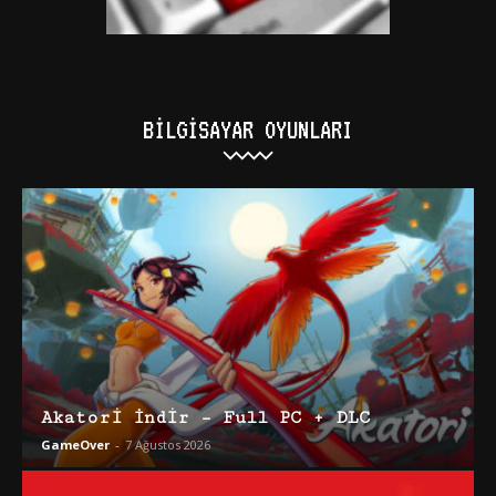
BILGISAYAR OYUNLARI
Akatori İndir – Full PC + DLC
GameOver
-
7 Ağustos 2026