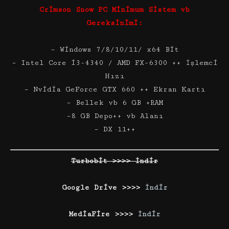
Crimson Snow PC Minimum Sistem vb
Gereksinimi:
– Windows 7/8/10/11/ x64 Bit
– Intel Core i3-4340 / AMD FX-6300 ++ İşlemci
Hızı
– Nvidia GeForce GTX 660 ++ Ekran Kartı
– Bellek vb 6 GB +RAM
–8 GB Depo++ vb Alanı
– DX 11++
Turbobit >>>> İndir
Google Drive >>>>
İndir
MediaFire >>>>
İndir