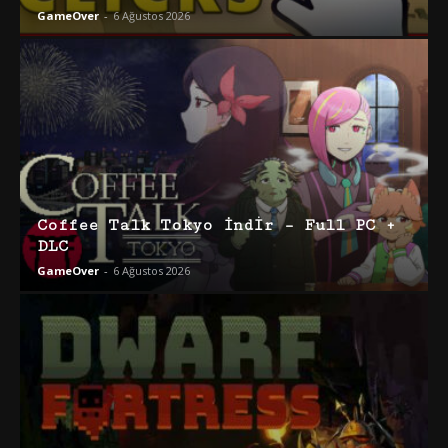
GameOver
-
6 Ağustos 2026
Coffee Talk Tokyo İndir – Full PC +
DLC
GameOver
-
6 Ağustos 2026