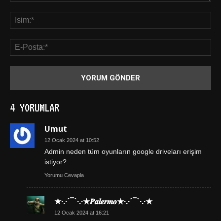
4 YORUMLAR
Umut
12 Ocak 2024 at 10:52
Admin neden tüm oyunların google driveları erişim
istiyor?
Yorumu Cevapla
★·.·´¯`·.·★𝑷𝒂𝒍𝒆𝒓𝒎𝒐★·.·´¯`·.·★
12 Ocak 2024 at 16:21