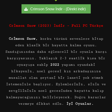
Crimson Snow İndir - (Direkt indir)
Crimson Snow (2023) İndir – Full PC Türkçe
Crimson Snow,
korku türünü sevenlere hitap
eden klasik bir hayatta kalma oyunu.
Sandığınızdan daha eğlenceli bir oyunla karşı
karşıyasınız. Yaklaşık 2-3 saatlik kısa bir
oynayışa sahip
2022
yapımı oyundaki
hikayeniz, noel gecesi kız arkadaşınıza
musallat olan şeytani bir laneti yok etmek
istemenizle başlıyor. Eylemleriniz, sizin ve
sevgilinizin noel gecesinden hayatta kalıp
kalmayacağınızı belirleyecek. Doğru kararlar
vermeye dikkat edin.
İyi Oyunlar.