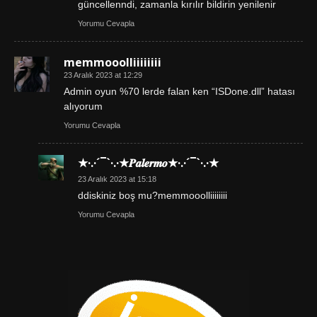
güncellenndi, zamanla kırılır bildirin yenilenir
Yorumu Cevapla
memmooolliiiiiiii
23 Aralık 2023 at 12:29
Admin oyun %70 lerde falan ken “ISDone.dll” hatası
alıyorum
Yorumu Cevapla
★·.·´¯`·.·★𝑷𝒂𝒍𝒆𝒓𝒎𝒐★·.·´¯`·.·★
23 Aralık 2023 at 15:18
ddiskiniz boş mu?memmooolliiiiiiii
Yorumu Cevapla