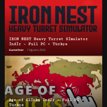
IRON NEST Heavy Turret Simulator
İndir – Full PC + Türkçe
GameOver
-
7 Ağustos 2026
Age of Clicks İndir – Full PC +
Türkçe