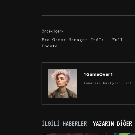
Facebook
Twitter
Önceki İçerik
Pro Gamer Manager İndir – Full +
Update
1GameOver1
(Amansız Rakipler Taht 
İLGILI HABERLER
YAZARIN DIĞER 