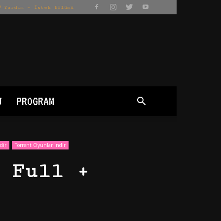
Yardım – İstek Bölümü
J
PROGRAM
dir
Torrent Oyunlar indir
 Full +