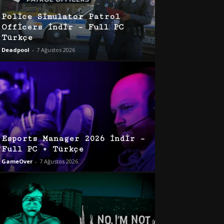
Police Simulator Patrol
Officers İndir – Full PC
Türkçe
Deadpool
-
7 Ağustos 2026
Esports Manager 2026 İndir –
Full PC + Türkçe
GameOver
-
7 Ağustos 2026