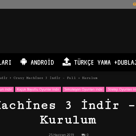
LARI
ANDROID
TÜRKÇE YAMA +DUBLA
ndir
Crazy Machines 3 İndir – Full + Kurulum
un İndir
Küçük Boyutlu Oyunlar İndir
Simülasyon Oyunları İndir
Strateji Oyunları İn
Machines 3 İndir –
Kurulum
25 Haziran 2019
0