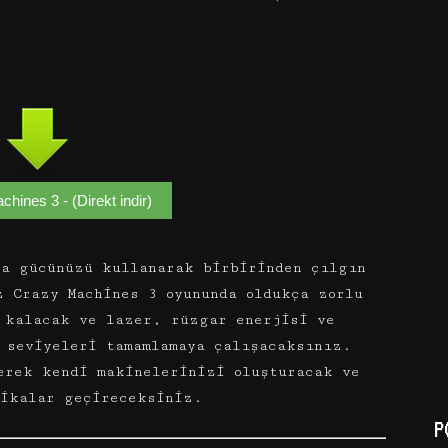
hines 3 - (Direkt indir)
a gücünüzü kullanarak birbirinden çılgın
z Crazy Machines 3 oyununda oldukça zorlu
 kalacak ve lazer, rüzgar enerjisi ve
 seviyeleri tamamlamaya çalışacaksınız.
erek kendi makinelerinizi oluşturacak ve
kikalar geçireceksiniz.
P