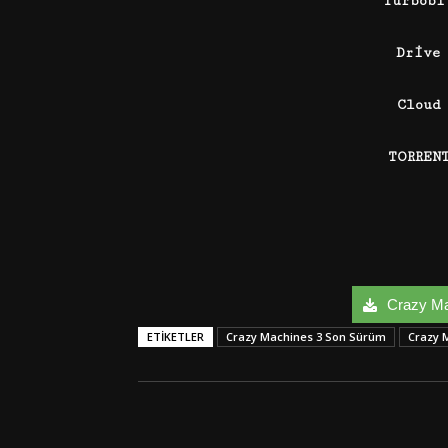
Turbob
Drive
Cloud
TORREN
Crazy Mac
ETIKETLER
Crazy Machines 3 Son Sürüm
Crazy 