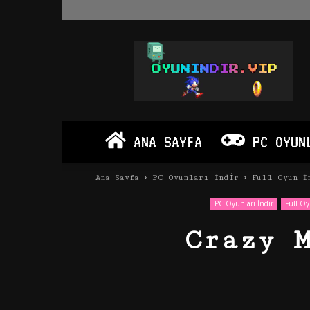
Oyun
İndir
Vip
–
Program
İndir
Full
ANA SAYFA
PC OYUN
PC
Ve
Android
Ana Sayfa
PC Oyunları İndir
Full Oyun İ
Apk
PC Oyunları İndir
Full Oy
Crazy 