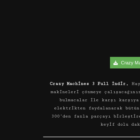
Crazy Mac
Crazy Machines 3 Full İndir,
Hay
makineleri çözmeye çalışacağını
bulmacalar ile karşı karşıya
elektrikten faydalanarak bütün
300’den fazla parçayı birleştir
keyif dolu da