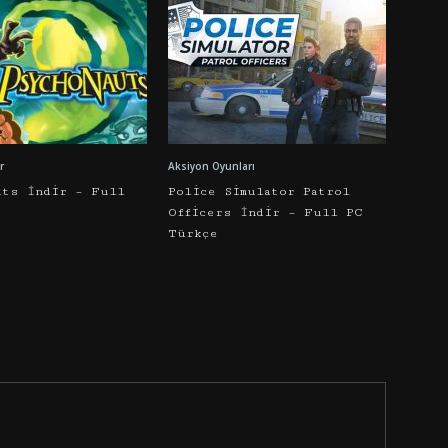
r
Aksiyon Oyunları
uts İndir – Full
Police Simulator Patrol
Officers İndir – Full PC
Türkçe