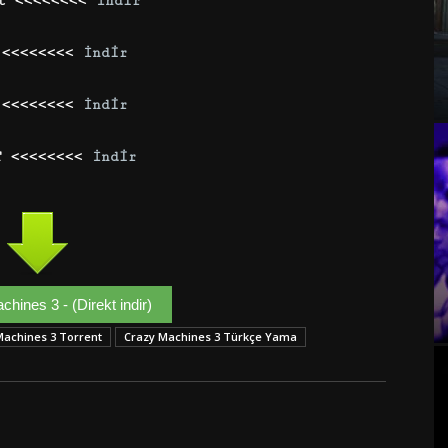
it <<<<<<<<
İndir
 <<<<<<<<
İndir
 <<<<<<<<
İndir
T <<<<<<<<
İndir
hines 3 - (Direkt indir)
Machines 3 Torrent
Crazy Machines 3 Türkçe Yama