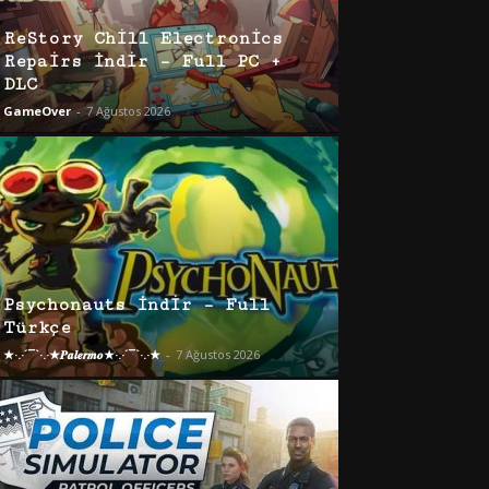
ReStory Chill Electronics
Repairs İndir – Full PC +
DLC
GameOver
-
7 Ağustos 2026
Psychonauts İndir – Full
Türkçe
★·.·´¯`·.·★𝑷𝒂𝒍𝒆𝒓𝒎𝒐★·.·´¯`·.·★
-
7 Ağustos 2026