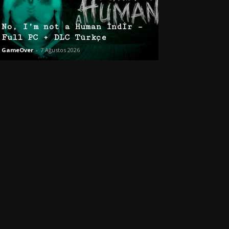
No, I’m not a Human İndir –
Full PC + DLC Türkçe
GameOver
-
7 Ağustos 2026