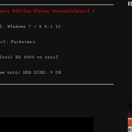
K
sary Edition Sistem Gereksinimleri *
i: Windows 7 / 8 8.1 10
mci: Farketmez
Intel HD 4600 ve üzeri
am üstü/ HDD DİSK: 9 GB