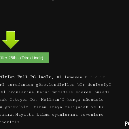
ller 25th - (Direkt indir)
dition Full PC İndir,
Bilinmeyen bir ölüm
ri tarafından görevlendirilen bir denizciyi
mbi ordularına karşı mücadele ederek burada
mak isteyen Dr. Hellman’i karşı mücadele
u görevinizi tamamlamaya çalışacak ve Dr.
sınız.Hayatta kalma oyunlarını sevenlere
öneririz.
P