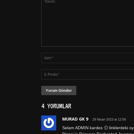
4 YORUMLAR
MURAD GK 9
29 Nisan 2023 at 12:56
Selam ADMIN kardes 🙂 linklerdeki oy
Disney’s.Princess.Enchanted.Journey.