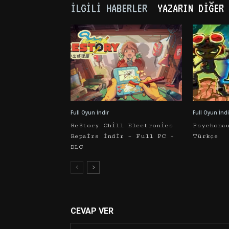
İLGILI HABERLER
YAZARIN DIĞER 
Full Oyun İndir
Full Oyun İndi
ReStory Chill Electronics
Psychona
Repairs İndir – Full PC +
Türkçe
DLC
CEVAP VER