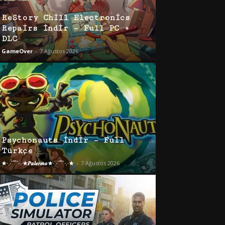
ReStory Chill Electronics
Repairs İndir – Full PC +
DLC
GameOver
-
7 Ağustos 2026
Psychonauts İndir – Full
Türkçe
★·.·´¯`·.·★𝑷𝒂𝒍𝒆𝒓𝒎𝒐★·.·´¯`·.·★
-
7 Ağustos 2026