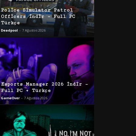
Police Simulator Patrol
Officers İndir – Full PC
Türkçe
Deadpool
-
7 Ağustos 2026
Esports Manager 2026 İndir –
Full PC + Türkçe
GameOver
-
7 Ağustos 2026