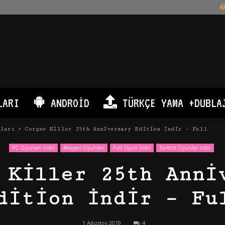
LARI
ANDROID
TÜRKÇE YAMA +DUBLA
nları
Corpse Killer 25th Anniversary Edition İndir – Full
PC Oyunları İndir
Aksiyon Oyunları
Full Oyun İndir
Torrent Oyunlar indir
 Killer 25th Anni
dition İndir – Fu
1 Ağustos 2019
4