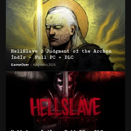
HellSlave 2 Judgment of the Archon
İndir – Full PC + DLC
GameOver
-
6 Ağustos 2026