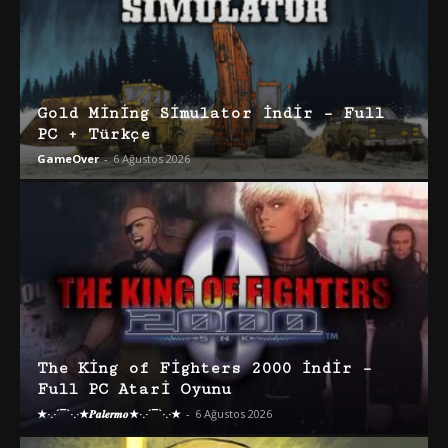
Gold Mining Simulator İndir – Full
PC + Türkçe
GameOver
-
6 Ağustos 2026
The King of Fighters 2000 İndir –
Full PC Atari Oyunu
★·.·´¯`·.·★𝑷𝒂𝒍𝒆𝒓𝒎𝒐★·.·´¯`·.·★
-
6 Ağustos 2026