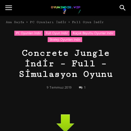
Ana Sayfa
PC Oyunları İndir
Full Oyun İndir
PC Oyunları İndir
Full Oyun İndir
Küçük Boyutlu Oyunlar İndir
Strateji Oyunları İndir
Concrete Jungle
İndir – Full –
Simulasyon Oyunu
9 Temmuz 2019
1