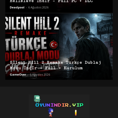
Hellslave İndir – Full PC + DLC
Deadpool
-
6 Ağustos 2026
Silent Hill 2 Remake Türkçe Dublaj
Modu İndir – Full + Kurulum
GameOver
-
6 Ağustos 2026