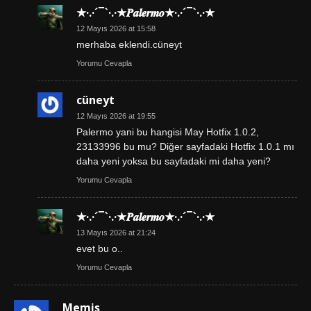
★·.·´¯`·.·★𝑷𝒂𝒍𝒆𝒓𝒎𝒐★·.·´¯`·.·★
12 Mayıs 2026 at 15:58
merhaba eklendi.cüneyt
Yorumu Cevapla
cüneyt
12 Mayıs 2026 at 19:55
Palermo yani bu hangisi May Hotfix 1.0.2,
23133996 bu mu? Diğer sayfadaki Hotfix 1.0.1 mı
daha yeni yoksa bu sayfadaki mi daha yeni?
Yorumu Cevapla
★·.·´¯`·.·★𝑷𝒂𝒍𝒆𝒓𝒎𝒐★·.·´¯`·.·★
13 Mayıs 2026 at 21:24
evet bu o..
Yorumu Cevapla
Memiş