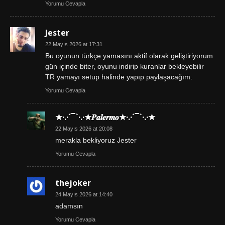
Yorumu Cevapla
Jester
22 Mayıs 2026 at 17:31
Bu oyunun türkçe yamasını aktif olarak geliştiriyorum
gün içinde biter, oyunu indirip kuranlar bekleyebilir
TR yamayı setup halinde yapıp paylaşacağım.
Yorumu Cevapla
★·.·´¯`·.·★𝑷𝒂𝒍𝒆𝒓𝒎𝒐★·.·´¯`·.·★
22 Mayıs 2026 at 20:08
merakla bekliyoruz Jester
Yorumu Cevapla
thejoker
24 Mayıs 2026 at 14:40
adamsın
Yorumu Cevapla