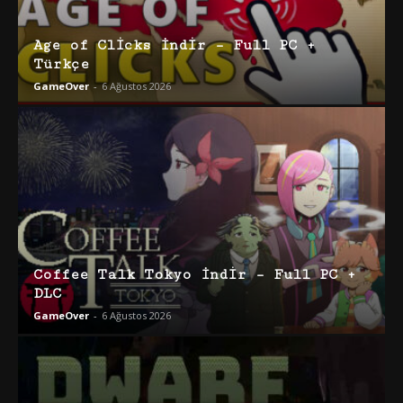
Age of Clicks İndir – Full PC +
Türkçe
GameOver
-
6 Ağustos 2026
Coffee Talk Tokyo İndir – Full PC +
DLC
GameOver
-
6 Ağustos 2026