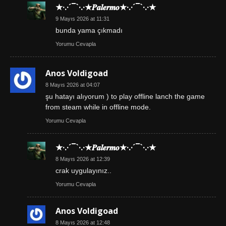
★·.·´¯`·.·★𝑷𝒂𝒍𝒆𝒓𝒎𝒐★·.·´¯`·.·★
9 Mayıs 2026 at 11:31
bunda yama çıkmadı
Yorumu Cevapla
Anos Voldigoad
8 Mayıs 2026 at 04:07
şu hatayı alıyorum ) to play offline lanch the game
from steam while in offline mode.
Yorumu Cevapla
★·.·´¯`·.·★𝑷𝒂𝒍𝒆𝒓𝒎𝒐★·.·´¯`·.·★
8 Mayıs 2026 at 12:39
crak uygulayınız..
Yorumu Cevapla
Anos Voldigoad
8 Mayıs 2026 at 12:48