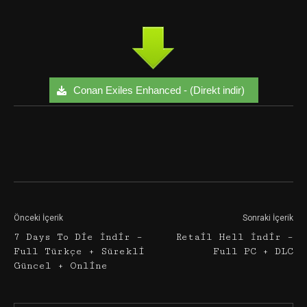
Conan Exiles Enhanced - (Direkt indir)
Facebook
Twitter
Google+
Önceki İçerik
Sonraki İçerik
7 Days To Die İndir –
Retail Hell İndir –
Full Türkçe + Sürekli
Full PC + DLC
Güncel + Online