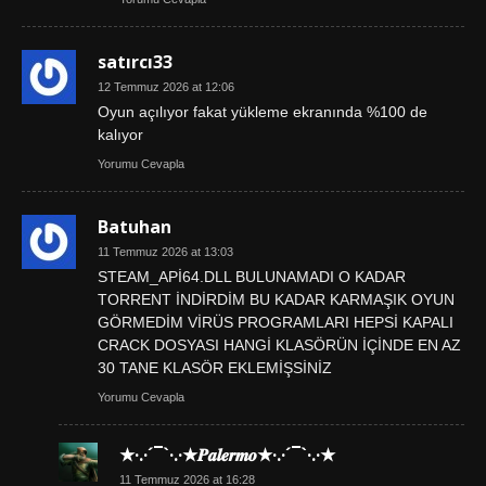
satırcı33
12 Temmuz 2026 at 12:06
Oyun açılıyor fakat yükleme ekranında %100 de
kalıyor
Yorumu Cevapla
Batuhan
11 Temmuz 2026 at 13:03
STEAM_APİ64.DLL BULUNAMADI O KADAR
TORRENT İNDİRDİM BU KADAR KARMAŞIK OYUN
GÖRMEDİM VİRÜS PROGRAMLARI HEPSİ KAPALI
CRACK DOSYASI HANGİ KLASÖRÜN İÇİNDE EN AZ
30 TANE KLASÖR EKLEMİŞSİNİZ
Yorumu Cevapla
★·.·´¯`·.·★𝑷𝒂𝒍𝒆𝒓𝒎𝒐★·.·´¯`·.·★
11 Temmuz 2026 at 16:28