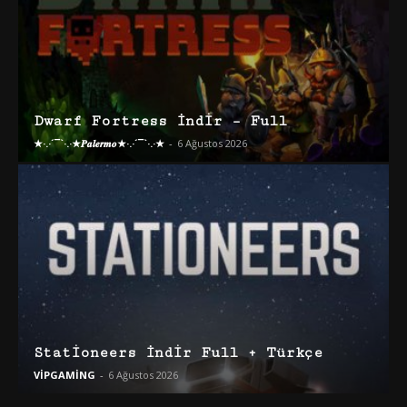
Dwarf Fortress İndir – Full
★·.·´¯`·.·★𝑷𝒂𝒍𝒆𝒓𝒎𝒐★·.·´¯`·.·★
-
6 Ağustos 2026
Stationeers İndir Full + Türkçe
VİPGAMİNG
-
6 Ağustos 2026