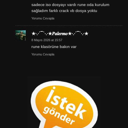
sadece iso dosyayı vardı rune oda kurulum
sağladım farklı crack vb dosya yoktu
Yorumu Cevapla
★·.·´¯`·.·★𝑷𝒂𝒍𝒆𝒓𝒎𝒐★·.·´¯`·.·★
8 Mayıs 2026 at 15:57
rune klasörüne bakın var
Yorumu Cevapla