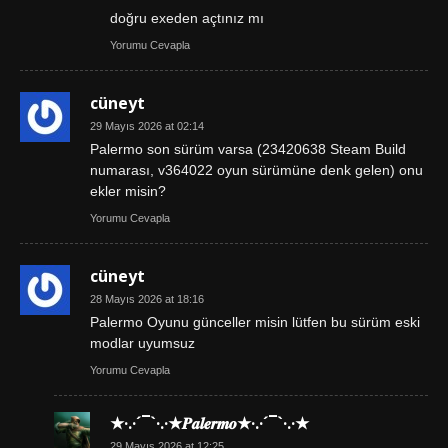
doğru exeden açtınız mı
Yorumu Cevapla
cüneyt
29 Mayıs 2026 at 02:14
Palermo son sürüm varsa (23420638 Steam Build
numarası, v364022 oyun sürümüne denk gelen) onu
ekler misin?
Yorumu Cevapla
cüneyt
28 Mayıs 2026 at 18:16
Palermo Oyunu günceller misin lütfen bu sürüm eski
modlar uyumsuz
Yorumu Cevapla
★·.·´¯`·.·★𝑷𝒂𝒍𝒆𝒓𝒎𝒐★·.·´¯`·.·★
29 Mayıs 2026 at 12:25