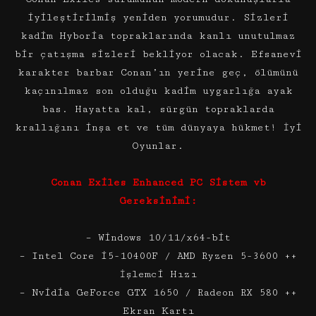
iyileştirilmiş yeniden yorumudur. Sizleri
kadim Hyboria topraklarında kanlı unutulmaz
bir çatışma sizleri bekliyor olacak. Efsanevi
karakter barbar Conan’ın yerine geç, ölümünü
kaçınılmaz son olduğu kadim uygarlığa ayak
bas. Hayatta kal, sürgün topraklarda
krallığını inşa et ve tüm dünyaya hükmet! İyi
Oyunlar.
Conan Exiles Enhanced PC Sistem vb
Gereksinimi:
– Windows 10/11/x64-bit
– Intel Core i5-10400F / AMD Ryzen 5-3600 ++
İşlemci Hızı
– Nvidia GeForce GTX 1650 / Radeon RX 580 ++
Ekran Kartı