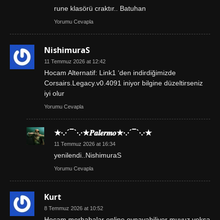
rune klasörü craktır.. Batuhan
Yorumu Cevapla
NishimuraS
11 Temmuz 2026 at 12:42
Hocam Alternatif: Link1 ‘den indirdiğimizde
Corsairs.Legacy.v0.4091 iniyor bilgine düzeltirseniz
iyi olur
Yorumu Cevapla
★·.·´¯`·.·★𝑷𝒂𝒍𝒆𝒓𝒎𝒐★·.·´¯`·.·★
11 Temmuz 2026 at 16:34
yenilendi..NishimuraS
Yorumu Cevapla
Kurt
8 Temmuz 2026 at 10:52
Hocam merhabalar online oynayabiliyor muyuz yoksa