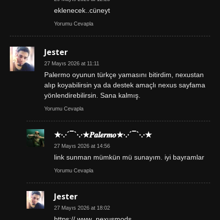
eklenecek..cüneyt
Yorumu Cevapla
Jester
27 Mayıs 2026 at 11:11
Palermo oyunun türkçe yamasını bitirdim, nexustan
alıp koyabilirsin ya da destek amaçlı nexus sayfama
yönlendirebilirsin. Sana kalmış.
Yorumu Cevapla
★·.·´¯`·.·★𝑷𝒂𝒍𝒆𝒓𝒎𝒐★·.·´¯`·.·★
27 Mayıs 2026 at 14:56
link sunman mümkün mü sunayım. iyi bayramlar
Yorumu Cevapla
Jester
27 Mayıs 2026 at 18:02
https:// www .nexusmods