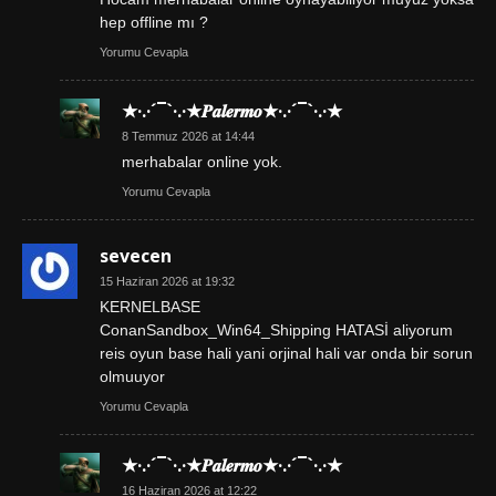
hep offline mı ?
Yorumu Cevapla
★·.·´¯`·.·★𝑷𝒂𝒍𝒆𝒓𝒎𝒐★·.·´¯`·.·★
8 Temmuz 2026 at 14:44
merhabalar online yok.
Yorumu Cevapla
sevecen
15 Haziran 2026 at 19:32
KERNELBASE
ConanSandbox_Win64_Shipping HATASİ aliyorum
reis oyun base hali yani orjinal hali var onda bir sorun
olmuuyor
Yorumu Cevapla
★·.·´¯`·.·★𝑷𝒂𝒍𝒆𝒓𝒎𝒐★·.·´¯`·.·★
16 Haziran 2026 at 12:22