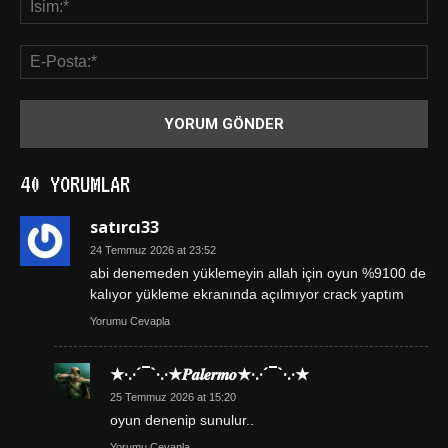
40 YORUMLAR
satırcı33
24 Temmuz 2026 at 23:52
abi denemeden yüklemeyin allah için oyun %9100 de
kalıyor yükleme ekranında açılmıyor crack yaptım
Yorumu Cevapla
★·.·´¯`·.·★𝑷𝒂𝒍𝒆𝒓𝒎𝒐★·.·´¯`·.·★
25 Temmuz 2026 at 15:20
oyun denenip sunulur..
Yorumu Cevapla