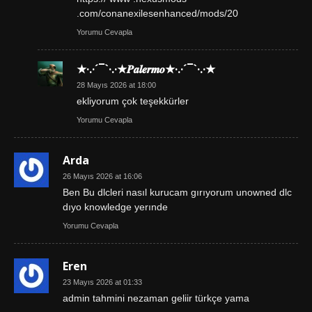
.com/conanexilesenhanced/mods/20
Yorumu Cevapla
★·.·´¯`·.·★𝑷𝒂𝒍𝒆𝒓𝒎𝒐★·.·´¯`·.·★
28 Mayıs 2026 at 18:00
ekliyorum çok teşekkürler
Yorumu Cevapla
Arda
26 Mayıs 2026 at 16:06
Ben Bu dlcleri nasıl kurucam gırıyorum unowned dlc
dıyo knowledge yerınde
Yorumu Cevapla
Eren
23 Mayıs 2026 at 01:33
admin tahmini nezaman geliir türkçe yama