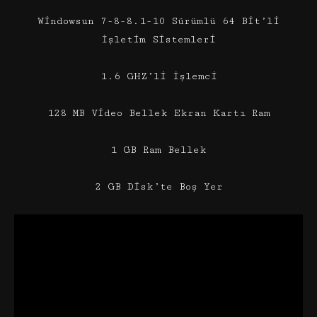
Windowsun 7-8-8.1-10 Sürümlü 64 Bit’li
İşletim Sistemleri
1.6 GHZ’li İşlemci
128 MB Video Bellek Ekran Kartı Ram
1 GB Ram Bellek
2 GB Disk’te Boş Yer