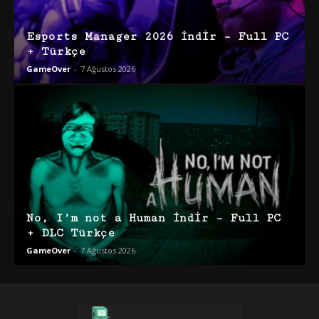
Esports Manager 2026 İndir – Full PC
+ Türkçe
GameOver
-
7 Ağustos 2026
No, I’m not a Human İndir – Full PC
+ DLC Türkçe
GameOver
-
7 Ağustos 2026