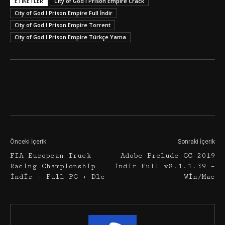
ETIKETLER
City of God I Prison Empire Crack
City of God I Prison Empire Full İndir
City of God I Prison Empire Torrent
City of God I Prison Empire Türkçe Yama
Facebook
Twitter
Google+
Önceki İçerik
Sonraki İçerik
FIA European Truck
Adobe Prelude CC 2019
Racing Championship
İndir Full v8.1.1.39 –
İndir – Full PC + Dlc
Win/Mac