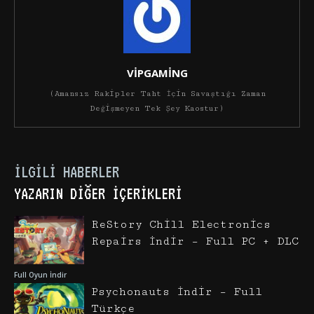
VİPGAMİNG
(Amansız Rakipler Taht İçin Savaştığı Zaman
Değişmeyen Tek Şey Kaostur)
İLGILI HABERLER
YAZARIN DIĞER İÇERIKLERI
ReStory Chill Electronics
Repairs İndir – Full PC + DLC
Full Oyun İndir
Psychonauts İndir – Full
Türkçe