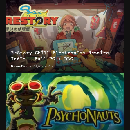
ReStory Chill Electronics Repairs
İndir – Full PC + DLC
GameOver
-
7 Ağustos 2026