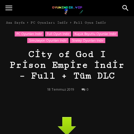
Ana Sayfa
PC Oyunları İndir
Full Oyun İndir
PC Oyunları İndir
Full Oyun İndir
Küçük Boyutlu Oyunlar İndir
Simülasyon Oyunları İndir
Strateji Oyunları İndir
City of God I
Prison Empire İndir
– Full + Tüm DLC
18 Temmuz 2019
0