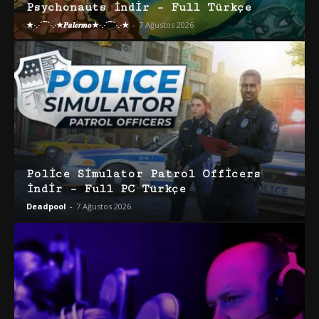
Psychonauts İndir – Full Türkçe
★·.·´¯`·.·★𝑷𝒂𝒍𝒆𝒓𝒎𝒐★·.·´¯`·.·★
-
7 Ağustos 2026
Police Simulator Patrol Officers
İndir – Full PC Türkçe
Deadpool
-
7 Ağustos 2026