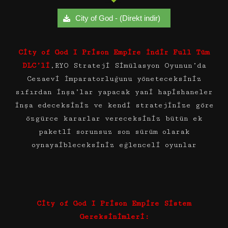
City of God - (Direkt indir)
City of God I Prison Empire İndir Full Tüm
DLC’li
,RYO Strateji Simülasyon Oyunun’da
Cezaevi İmparatorluğunu yöneteceksiniz
sıfırdan inşa’lar yapacak yani hapishaneler
inşa edeceksiniz ve kendi stratejinize göre
özgürce kararlar vereceksiniz bütün ek
paketli sorunsuz son sürüm olarak
oynayaibleceksiniz eğlenceli oyunlar
City of God I Prison Empire Sistem
Gereksinimleri: