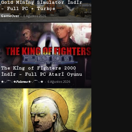
Gold Mining Simulator İndir
– Full PC + Türkçe
GameOver
-
6 Ağustos 2026
The King of Fighters 2000
İndir – Full PC Atari Oyunu
★·.·´¯`·.·★𝑷𝒂𝒍𝒆𝒓𝒎𝒐★·.·´¯`·.·★
-
6 Ağustos 2026