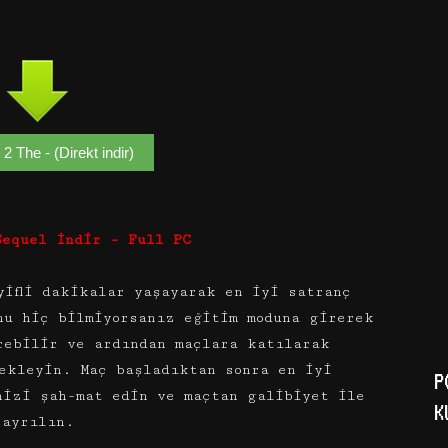
2 The - (Direkt indir)
Sequel İndir – Full PC
ifli dakikalar yaşayarak en iyi satranç
nu hiç bilmiyorsanız eğitim moduna girerek
rebilir ve ardından maçlara katılarak
ekleyin. Maç başladıktan sonra en iyi
P
nizi şah-mat edin ve maçtan galibiyet ile
K
ayrılın.