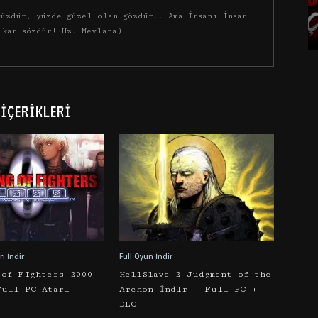
üzdür, yüzde güzel olan gözdür.. Ama insanı insan
ıkan sözdür! Hz. Mevlana)
İÇERIKLERI
ı İndir
Full Oyun İndir
 of Fighters 2000
HellSlave 2 Judgment of the
Full PC Atari
Archon İndir – Full PC +
DLC