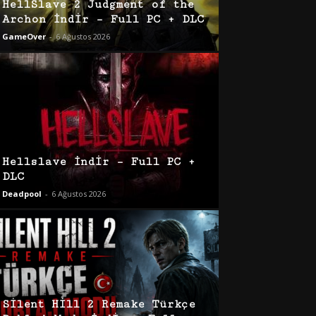
HellSlave 2 Judgment of the
Archon İndir – Full PC + DLC
GameOver
-
6 Ağustos 2026
Hellslave İndir – Full PC +
DLC
Deadpool
-
6 Ağustos 2026
Silent Hill 2 Remake Türkçe