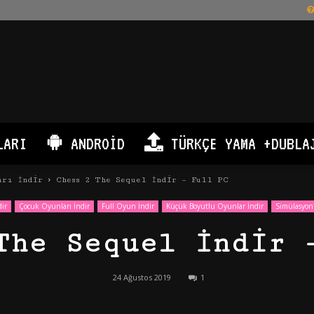
LARI
ANDROID
TÜRKÇE YAMA +DUBLA
arı İndir
Chess 2 The Sequel İndir – Full PC
ir
Çocuk Oyunları İndir
Full Oyun İndir
Küçük Boyutlu Oyunlar İndir
Simülasyon 
The Sequel İndir 
24 Ağustos 2019
1