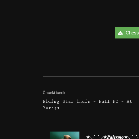
Chess 
Facebook
Twitter
Önceki İçerik
Riding Star İndir – Full PC – At
Yarışı
★·.·´¯`·.·★𝑷𝒂𝒍𝒆𝒓𝒎𝒐★·.·´¯`