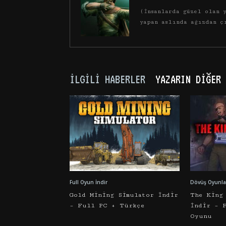
(İnsanlarda güzel olan y
yapan aslında ağızdan ç
İLGILI HABERLER
YAZARIN DIĞER 
Full Oyun İndir
Dövüş Oyunlar
Gold Mining Simulator İndir
The King
– Full PC + Türkçe
İndir – 
Oyunu