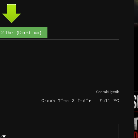
2 The - (Direkt indir)
Google+
Email
Sonraki İçerik
Crash Time 2 İndir – Full PC
·.·★