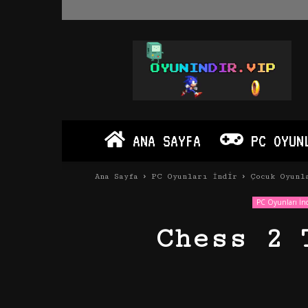
Oyun
İndir
Vip
–
Program
İndir
Full
ANA SAYFA
PC OYUN
PC
Ve
Android
Ana Sayfa
PC Oyunları İndir
Çocuk Oyunl
Apk
PC Oyunları İnd
Chess 2 