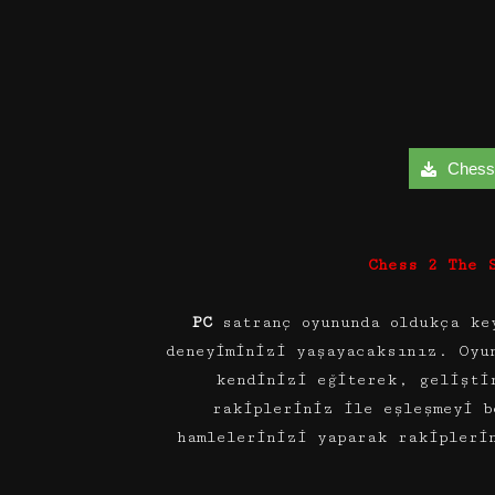
Chess 
Chess 2 The 
PC
satranç oyununda oldukça key
deneyiminizi yaşayacaksınız. Oyu
kendinizi eğiterek, gelişti
rakipleriniz ile eşleşmeyi b
hamlelerinizi yaparak rakipleri