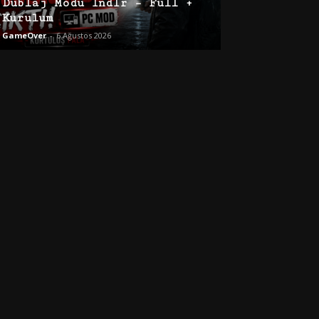
Dublaj Modu İndir – Full +
Kurulum
GameOver
-
6 Ağustos 2026