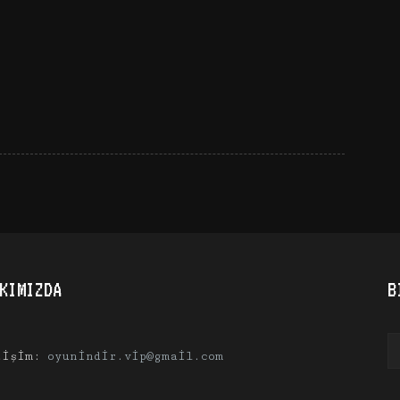
KIMIZDA
B
tişim:
oyunindir.vip@gmail.com