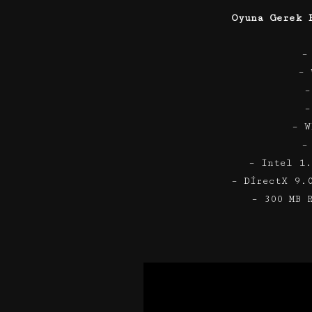
Oyuna Gerek 
–
– 
–
–
– W
–
– Intel 1
– DirectX 9.
– 300 MB 