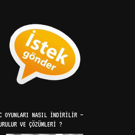
C OYUNLARI NASIL İNDIRILIR –
URULUR VE ÇÖZÜMLERI ?