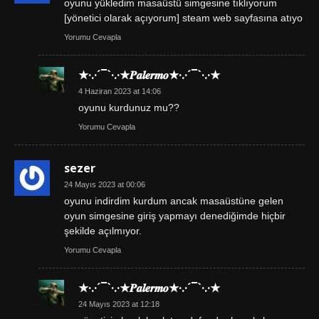
oyunu yükledim masaüstü simgesine tıklıyorum
[yönetici olarak açıyorum] steam web sayfasına atıyo
Yorumu Cevapla
★·.·´¯`·.·★𝑷𝒂𝒍𝒆𝒓𝒎𝒐★·.·´¯`·.·★
4 Haziran 2023 at 14:06
oyunu kurdunuz mu??
Yorumu Cevapla
sezer
24 Mayıs 2023 at 00:06
oyunu indirdim kurdum ancak masaüstüne gelen
oyun simgesine giriş yapmayı denediğimde hiçbir
şekilde açılmıyor.
Yorumu Cevapla
★·.·´¯`·.·★𝑷𝒂𝒍𝒆𝒓𝒎𝒐★·.·´¯`·.·★
24 Mayıs 2023 at 12:18