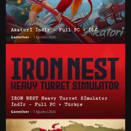
Akatori İndir – Full PC + DLC
GameOver
-
7 Ağustos 2026
IRON NEST Heavy Turret Simulator
İndir – Full PC + Türkçe
GameOver
-
7 Ağustos 2026