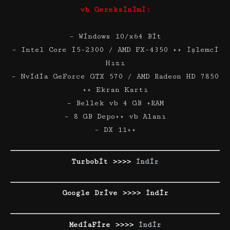
vb Gereksinimi:
– Windows 10/x64 Bit
– Intel Core i5-2300 / AMD FX-4350 ++ İşlemci
Hızı
– Nvidia GeForce GTX 570 / AMD Radeon HD 7850
++ Ekran Kartı
– Bellek vb 4 GB +RAM
– 8 GB Depo++ vb Alanı
– DX 11++
Turbobit >>>>
İndir
Google Drive >>>> İndir
MediaFire >>>>
İndir