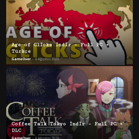
Age of Clicks İndir – Full PC +
Türkçe
GameOver
-
6 Ağustos 2026
Coffee Talk Tokyo İndir – Full PC +
DLC
GameOver
-
6 Ağustos 2026