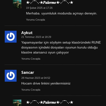
★·.·´¯`·.·★𝑷𝒂𝒍𝒆𝒓𝒎𝒐★·.·´¯`·.·★
19 Şubat 2025 at 17:26
Merhaba. uyumluluk modunda açmayı deneyin.
Yorumu Cevapla
Aykut
21 Temmuz 2023 at 18:29
Yapamayanlar için söyliyim setup klasöründeki RUNE
dosyasının içindeki dosyaları oyunun kurulu olduğu
klasöre atarsanız oyun çalışıyor
Yorumu Cevapla
Sancar
28 Haziran 2023 at 04:52
Hocam drive linkini yenilermisiniz
Yorumu Cevapla
★·.·´¯`·.·★𝑷𝒂𝒍𝒆𝒓𝒎𝒐★·.·´¯`·.·★