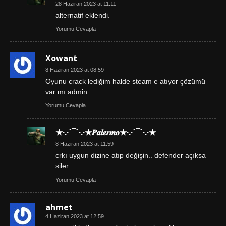
28 Haziran 2023 at 11:11
alternatif eklendi.
Yorumu Cevapla
Xowant
8 Haziran 2023 at 08:59
Oyunu crack lediğim halde steam e atıyor çözümü
var mı admin
Yorumu Cevapla
★·.·´¯`·.·★𝑷𝒂𝒍𝒆𝒓𝒎𝒐★·.·´¯`·.·★
8 Haziran 2023 at 11:59
crkı uygun dizine atıp değişin.. defender açıksa
siler
Yorumu Cevapla
ahmet
4 Haziran 2023 at 12:59