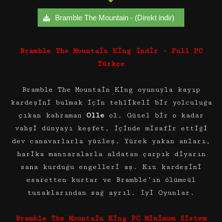
Bramble The Mountain - (Direkt indir)
Bramble The Mountain King İndir – Full PC
Türkçe
Bramble The Mountain King oyunuyla kayıp
kardeşini bulmak için tehlikeli bir yolculuğa
çıkan kahraman
Olle
ol. Güzel bir o kadar
vahşi dünyayı keşfet, içinde misafir ettiği
dev canavarlarla yüzleş. Yürek yakan anları,
harika manzaralarla aldatan çarpık diyarın
sana kurduğu engelleri aş. Kız kardeşini
esaretten kurtar ve Bramble’ın ölümcül
tuzaklarından sağ ayrıl. İyi Oyunlar.
Bramble The Mountain King PC Minimum Sistem