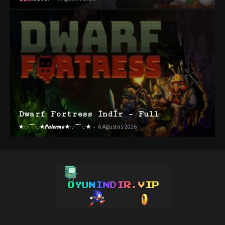
Dwarf Fortress İndir – Full
★·.·´¯`·.·★𝑷𝒂𝒍𝒆𝒓𝒎𝒐★·.·´¯`·.·★
-
6 Ağustos 2026