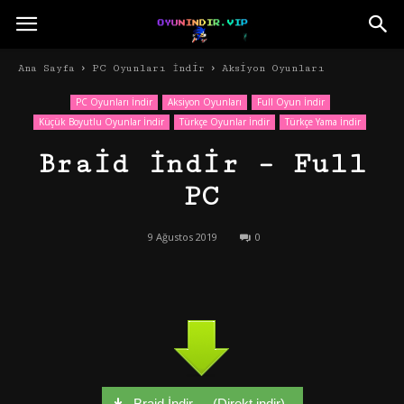
Ana Sayfa
PC Oyunları İndir
Aksiyon Oyunları
PC Oyunları İndir
Aksiyon Oyunları
Full Oyun İndir
Küçük Boyutlu Oyunlar İndir
Türkçe Oyunlar İndir
Türkçe Yama İndir
Braid İndir – Full
PC
9 Ağustos 2019
0
Braid İndir - - (Direkt indir)