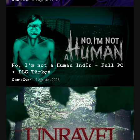
No, I’m not a Human İndir – Full PC
+ DLC Türkçe
GameOver
-
7 Ağustos 2026