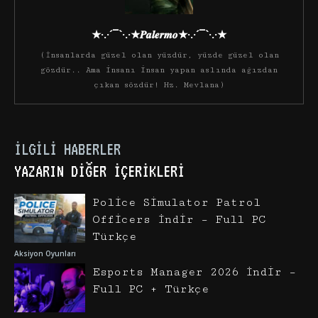
★·.·´¯`·.·★𝑷𝒂𝒍𝒆𝒓𝒎𝒐★·.·´¯`·.·★
(İnsanlarda güzel olan yüzdür, yüzde güzel olan
gözdür.. Ama insanı insan yapan aslında ağızdan
çıkan sözdür! Hz. Mevlana)
İLGILI HABERLER
YAZARIN DIĞER İÇERIKLERI
Police Simulator Patrol
Officers İndir – Full PC
Türkçe
Aksiyon Oyunları
Esports Manager 2026 İndir –
Full PC + Türkçe