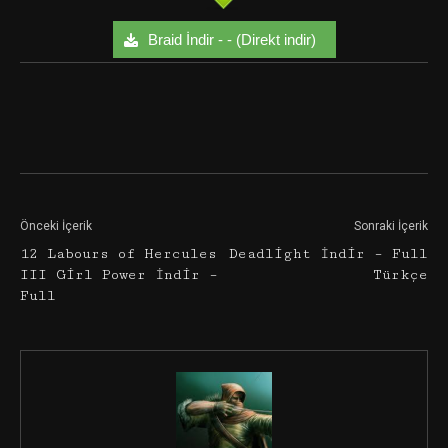
Braid İndir - - (Direkt indir)
Facebook
Twitter
Google+
Önceki İçerik
Sonraki İçerik
12 Labours of Hercules
Deadlight İndir – Full
III Girl Power İndir –
Türkçe
Full