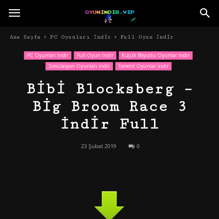
Ana Sayfa
PC Oyunları İndir
Full Oyun İndir
PC Oyunları İndir
Full Oyun İndir
Küçük Boyutlu Oyunlar İndir
Simülasyon Oyunları İndir
Torrent Oyunlar indir
Bibi Blocksberg –
Big Broom Race 3
İndir Full
23 Şubat 2019
0