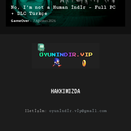
No, I’m not a Human İndir – Full PC
+ DLC Türkçe
GameOver
-
7 Ağustos 2026
HAKKIMIZDA
İletişim:
oyunindir.vip@gmail.com