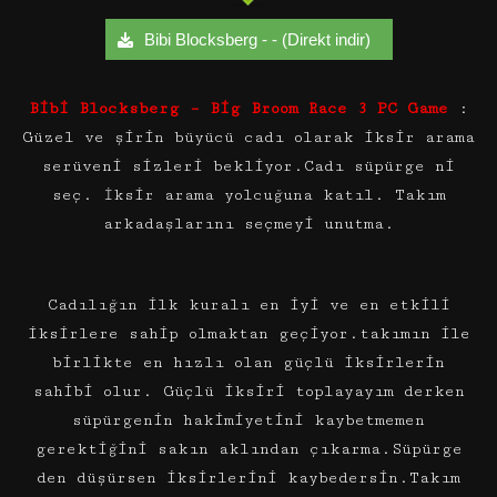
Bibi Blocksberg - - (Direkt indir)
Bibi Blocksberg – Big Broom Race 3 PC Game
:
Güzel ve şirin büyücü cadı olarak iksir arama
serüveni sizleri bekliyor.Cadı süpürge ni
seç. İksir arama yolcuğuna katıl. Takım
arkadaşlarını seçmeyi unutma.
Cadılığın ilk kuralı en iyi ve en etkili
iksirlere sahip olmaktan geçiyor.takımın ile
birlikte en hızlı olan güçlü iksirlerin
sahibi olur. Güçlü iksiri toplayayım derken
süpürgenin hakimiyetini kaybetmemen
gerektiğini sakın aklından çıkarma.Süpürge
den düşürsen iksirlerini kaybedersin.Takım