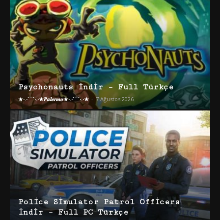
Psychonauts İndir – Full Türkçe
★·.·´¯`·.·★𝑷𝒂𝒍𝒆𝒓𝒎𝒐★·.·´¯`·.·★
-
7 Ağustos 2026
Police Simulator Patrol Officers
İndir – Full PC Türkçe