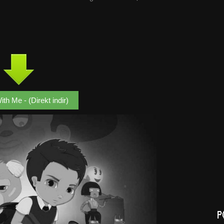
th Me - (Direkt indir)
P