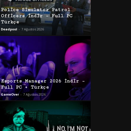
Police Simulator Patrol
Officers İndir – Full PC
Türkçe
Deadpool
-
7 Ağustos 2026
Esports Manager 2026 İndir –
Full PC + Türkçe
GameOver
-
7 Ağustos 2026