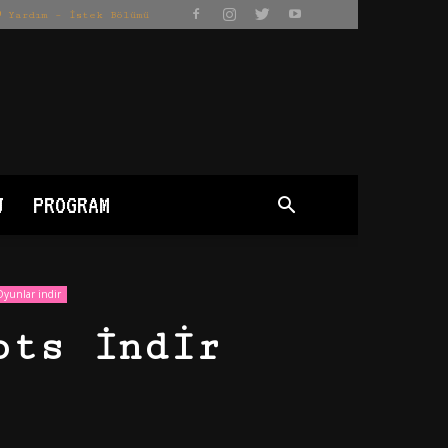
Yardım – İstek Bölümü
J
PROGRAM
Oyunlar indir
ots İndir