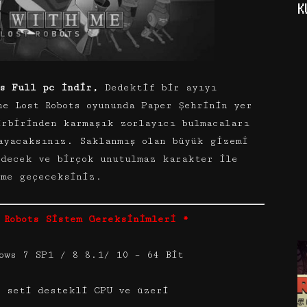
K
ts Full pc İndir,
Dedektif bir ayıyı
he Lost Robots oyununda Paper Şehrinin yer
irbirinden karmaşık zorlayıcı bulmacaları
ayacaksınız. Saklanmış olan büyük gizemi
edecek ve birçok unutulmaz karakter ile
ime geçeceksiniz.
 Robots Sistem Gereksinimleri *
ows 7 SP1 / 8 8.1/ 10 – 64 Bit
t seti destekli CPU ve üzeri