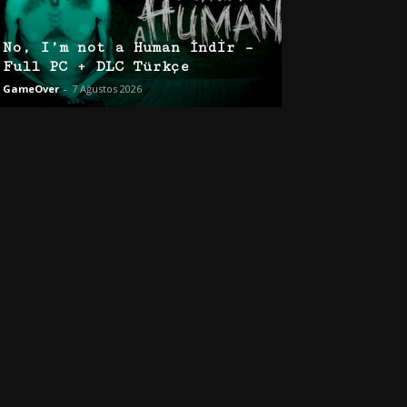
No, I’m not a Human İndir –
Full PC + DLC Türkçe
GameOver
-
7 Ağustos 2026