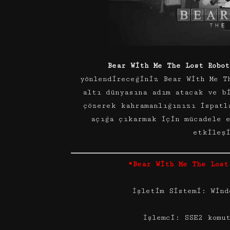
Bear With Me The Lost Robo
yönlendireceğiniz Bear With Me T
altı dünyasına adım atacak ve b
çözerek kahramanlığınızı ispatl
açığa çıkarmak için mücadele 
etkileş
*Bear With Me The Lost
İşletim Sistemi: Wind
İşlemci: SSE2 komu