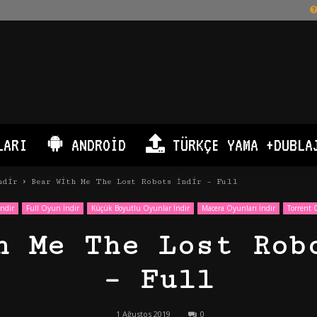
LARI
ANDROID
TÜRKÇE YAMA +DUBLA
ndir
Bear With Me The Lost Robots İndir – Full
ndir
Full Oyun İndir
Küçük Boyutlu Oyunlar İndir
Macera Oyunları İndir
Torrent 
h Me The Lost Rob
– Full
1 Ağustos 2019
0