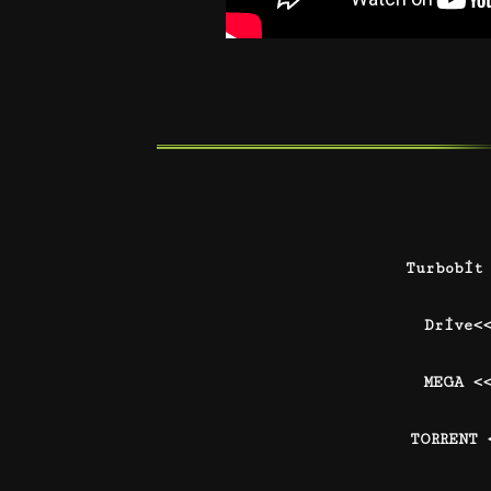
Turbobit
Drive<
MEGA <
TORRENT