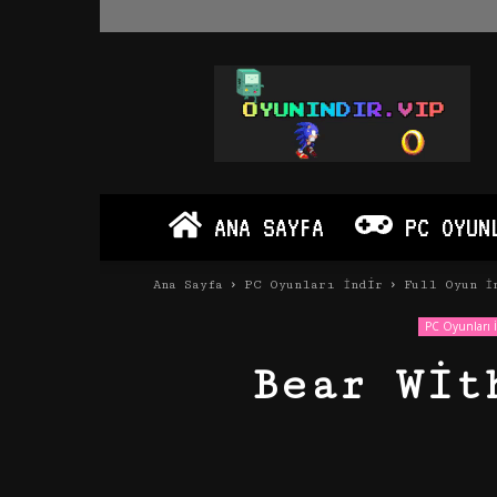
Oyun
İndir
Vip
–
Program
İndir
Full
ANA SAYFA
PC OYUN
PC
Ve
Android
Ana Sayfa
PC Oyunları İndir
Full Oyun İ
Apk
PC Oyunları İ
Bear Wit