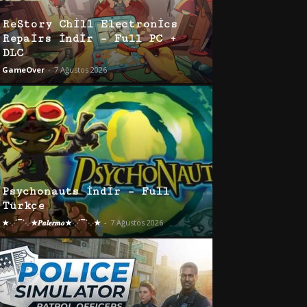
ReStory Chill Electronics
Repairs İndir – Full PC +
DLC
GameOver
-
7 Ağustos 2026
Psychonauts İndir – Full
Türkçe
★·.·´¯`·.·★𝑷𝒂𝒍𝒆𝒓𝒎𝒐★·.·´¯`·.·★
-
7 Ağustos 2026