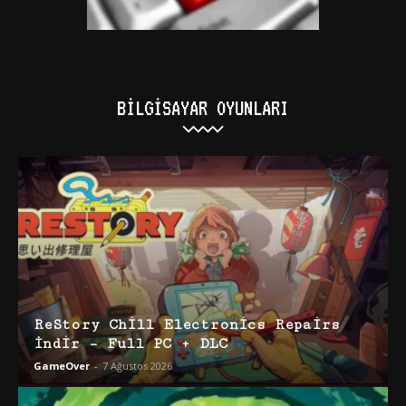
BILGISAYAR OYUNLARI
ReStory Chill Electronics Repairs
İndir – Full PC + DLC
GameOver
-
7 Ağustos 2026