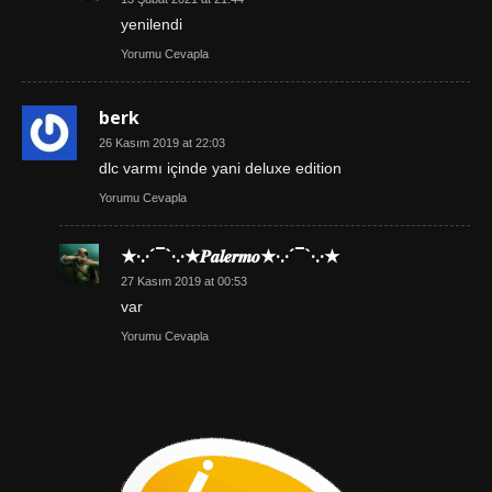
yenilendi
Yorumu Cevapla
berk
26 Kasım 2019 at 22:03
dlc varmı içinde yani deluxe edition
Yorumu Cevapla
★·.·´¯`·.·★𝑷𝒂𝒍𝒆𝒓𝒎𝒐★·.·´¯`·.·★
27 Kasım 2019 at 00:53
var
Yorumu Cevapla