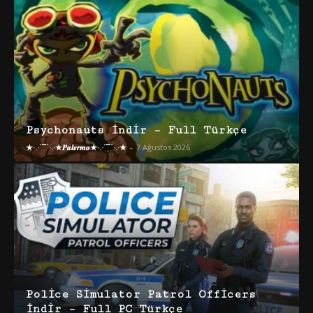
Psychonauts İndir – Full Türkçe
★·.·´¯`·.·★𝑷𝒂𝒍𝒆𝒓𝒎𝒐★·.·´¯`·.·★
-
7 Ağustos 2026
Police Simulator Patrol Officers
İndir – Full PC Türkçe