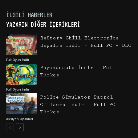
İLGILI HABERLER
YAZARIN DIĞER İÇERIKLERI
ReStory Chill Electronics
Repairs İndir – Full PC + DLC
Full Oyun İndir
Psychonauts İndir – Full
Türkçe
Full Oyun İndir
Police Simulator Patrol
Officers İndir – Full PC
Türkçe
Aksiyon Oyunları