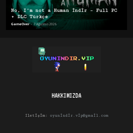
No, I’m not a Human İndir – Full PC
+ DLC Türkçe
GameOver
-
7 Ağustos 2026
HAKKIMIZDA
İletişim:
oyunindir.vip@gmail.com