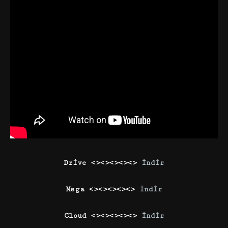
Drive <><><><><>
İndir
Mega <><><><><>
İndir
Cloud <><><><><>
İndir