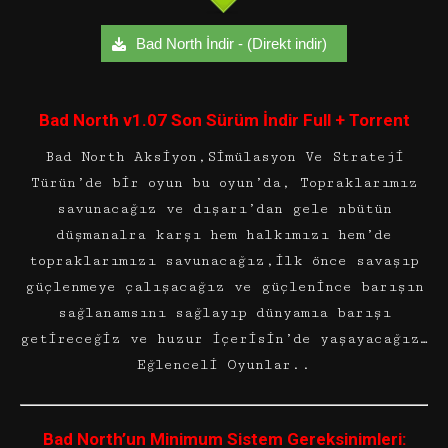
Bad North İndir - (Direkt indir)
Bad North v1.07 Son Sürüm İndir Full + Torrent
Bad North Aksiyon,Simülasyon Ve Strateji
Türün’de bir oyun bu oyun’da, Topraklarımız
savunacağız ve dışarı’dan gele nbütün
düşmanalra karşı hem halkımızı hem’de
topraklarımızı savunacağız,ilk önce savaşıp
güçlenmeye çalışacağız ve güçlenince barışın
sağlanamsını sağlayıp dünyamıa barışı
getireceğiz ve huzur içerisin’de yaşayacağız…
Eğlenceli Oyunlar..
Bad North’un
Minimum Sistem Gereksinimleri: