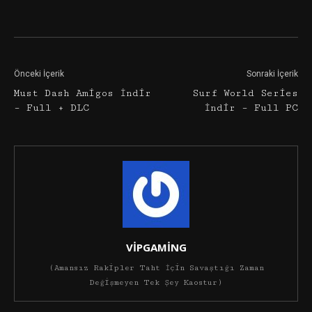
Facebook
Twitter
Google+
Önceki İçerik
Sonraki İçerik
Must Dash Amigos İndir
Surf World Series
– Full + DLC
İndir – Full PC
VİPGAMİNG
(Amansız Rakipler Taht İçin Savaştığı Zaman
Değişmeyen Tek Şey Kaostur)