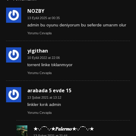
NOZBY
13 Eylül 2025 at 00:35
admin bu oyunu deniyorum bu seferde umarım olur
Yorumu Cevapla
yigithan
10 Eylül 2022 at 22:06
torrent linke tıklanmıyor
Yorumu Cevapla
arabada 5 evde 15
13 Şubat 2021 at 13:12
linkler kırık admin
Yorumu Cevapla
★·.·´¯`·.·★𝑷𝒂𝒍𝒆𝒓𝒎𝒐★·.·´¯`·.·★
13 Şubat 2021 at 21:44