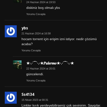
24 Haziran 2024 at 19:53
diskiniz boş olmalı.ybs
Yorumu Cevapla
ybs
21 Haziran 2024 at 16:58
hocam torrent için erişim izni istiyor. nedir çözümü
acaba?
Yorumu Cevapla
★·.·´¯`·.·★𝑷𝒂𝒍𝒆𝒓𝒎𝒐★·.·´¯`·.·★
22 Haziran 2024 at 20:01
güncelendi.
Yorumu Cevapla
Ss4134
15 Nisan 2023 at 00:31
Linkler kırık yenileyebilirseniz çok sevinirim. Saygılar.