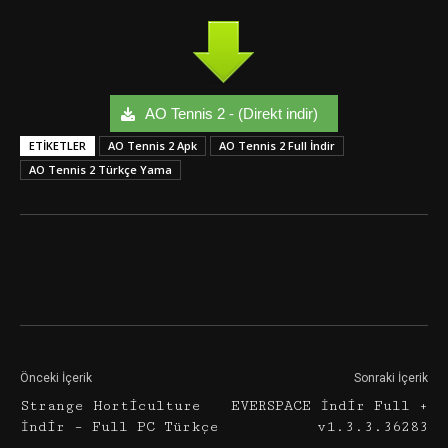
AO Tennis 2 - (Direkt indir)
ETIKETLER
AO Tennis 2 Apk
AO Tennis 2 Full İndir
AO Tennis 2 Türkçe Yama
Facebook
Twitter
Google+
Önceki İçerik
Sonraki İçerik
Strange Horticulture
EVERSPACE İndir Full +
İndir – Full PC Türkçe
v1.3.3.36283