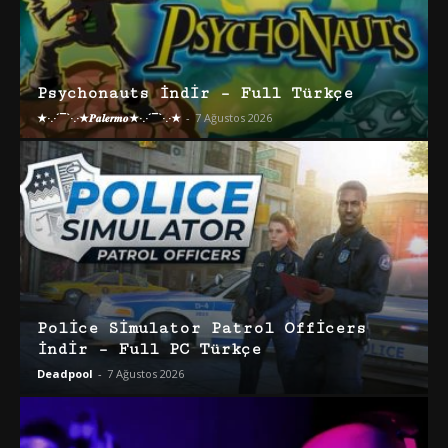
Psychonauts İndir – Full Türkçe
★·.·´¯`·.·★𝑷𝒂𝒍𝒆𝒓𝒎𝒐★·.·´¯`·.·★
-
7 Ağustos 2026
Police Simulator Patrol Officers
İndir – Full PC Türkçe
Deadpool
-
7 Ağustos 2026