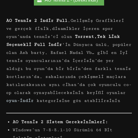
AO Tennis 2 İndir Full
,Gelişmiş Grafikleri
ve gerçek fizik,dinamikler içeren spor
oyun’unda tennis’ci olun
Torrent,Tek Link
Seçenekli Full İndir
‘in Dünyaca ünlü, popüler
olan Ash barty, Rafael Nadal Vb… gibi en iyi
tennis oyuncularının’da içerisin’de yer
aldığı bu oyun’da bir birin’den farklı tennis
kortların’da, sahalarında çekişmeli maçlara
katılacaksınız aynı cihaz’da çok oyunculu co-
op olarak oynayabileceksiniz keyifli oyunlar
oyun-indir
kategorisine göz atabilirsiniz
AO Tennis 2 Sistem Gereksinimleri:
Windows’un 7-8-8.1-10 Sürümlü 64 Bit