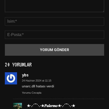
20 YORUMLAR
ybs
24 Haziran 2024 at 11:15
unarc.dll hatası verdi
Yorumu Cevapla
★·.·´¯`·.·★𝑷𝒂𝒍𝒆𝒓𝒎𝒐★·.·´¯`·.·★