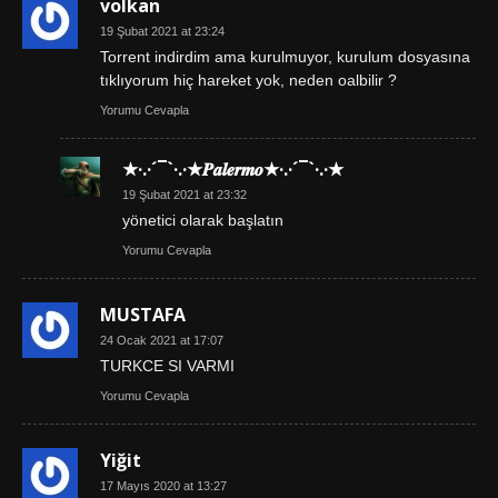
volkan
19 Şubat 2021 at 23:24
Torrent indirdim ama kurulmuyor, kurulum dosyasına
tıklıyorum hiç hareket yok, neden oalbilir ?
Yorumu Cevapla
★·.·´¯`·.·★𝑷𝒂𝒍𝒆𝒓𝒎𝒐★·.·´¯`·.·★
19 Şubat 2021 at 23:32
yönetici olarak başlatın
Yorumu Cevapla
MUSTAFA
24 Ocak 2021 at 17:07
TURKCE SI VARMI
Yorumu Cevapla
Yiğit
17 Mayıs 2020 at 13:27