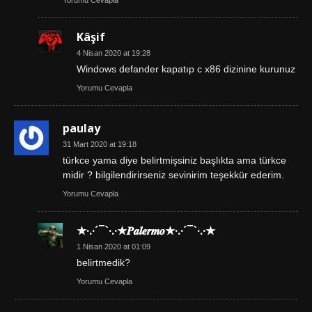
Kâşif
4 Nisan 2020 at 19:28
Windows defander kapatıp c x86 dizinine kurunuz
Yorumu Cevapla
paulay
31 Mart 2020 at 19:18
türkce yama diye belirtmişsiniz başlıkta ama türkce
midir ? bilgilendirirseniz sevinirim teşekkür ederim.
Yorumu Cevapla
★·.·´¯`·.·★𝑷𝒂𝒍𝒆𝒓𝒎𝒐★·.·´¯`·.·★
1 Nisan 2020 at 01:09
belirtmedik?
Yorumu Cevapla