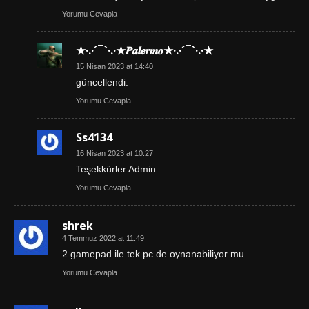
Yorumu Cevapla
★·.·´¯`·.·★𝑷𝒂𝒍𝒆𝒓𝒎𝒐★·.·´¯`·.·★
15 Nisan 2023 at 14:40
güncellendi.
Yorumu Cevapla
Ss4134
16 Nisan 2023 at 10:27
Teşekkürler Admin.
Yorumu Cevapla
shrek
4 Temmuz 2022 at 11:49
2 gamepad ile tek pc de oynanabiliyor mu
Yorumu Cevapla