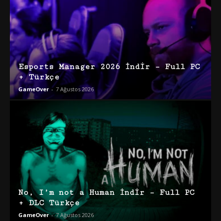
Esports Manager 2026 İndir – Full PC
+ Türkçe
GameOver
-
7 Ağustos 2026
No, I’m not a Human İndir – Full PC
+ DLC Türkçe
GameOver
-
7 Ağustos 2026