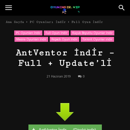
Ana Sayfa
PC Oyunları İndir
Full Oyun İndir
PC Oyunları İndir
Full Oyun İndir
Küçük Boyutlu Oyunlar İndir
Macera Oyunları İndir
Repack Oyun İndir
Torrent Oyunlar indir
AntVentor İndir –
Full + Update’li
21 Haziran 2019
0
AntVentor İndir - - (Direkt indir)