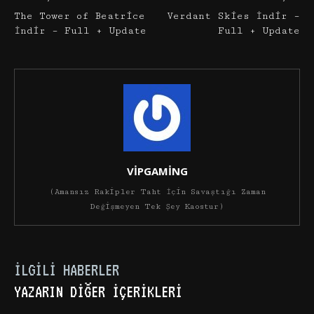
The Tower of Beatrice
Verdant Skies İndir –
İndir – Full + Update
Full + Update
VİPGAMİNG
(Amansız Rakipler Taht İçin Savaştığı Zaman
Değişmeyen Tek Şey Kaostur)
İLGILI HABERLER
YAZARIN DIĞER İÇERIKLERI