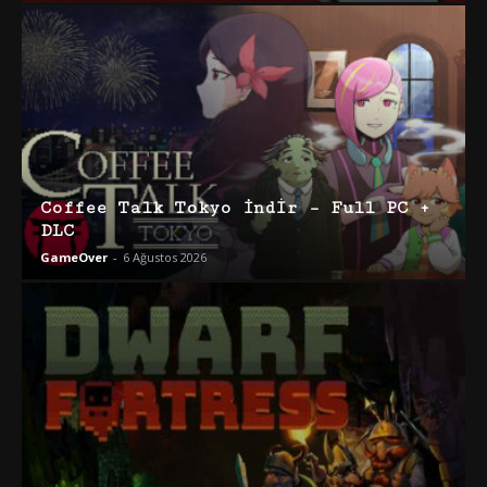
Coffee Talk Tokyo İndir – Full PC +
DLC
GameOver
-
6 Ağustos 2026