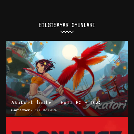
BILGISAYAR OYUNLARI
Akatori İndir – Full PC + DLC
GameOver
-
7 Ağustos 2026