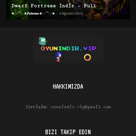
Dwarf Fortress İndir – Full
★·.·´¯`·.·★𝑷𝒂𝒍𝒆𝒓𝒎𝒐★·.·´¯`·.·★
-
6 Ağustos 2026
HAKKIMIZDA
İletişim:
oyunindir.vip@gmail.com
BIZI TAKIP EDIN