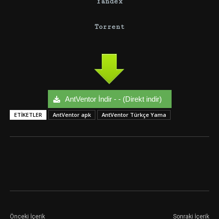
Yandex
Torrent
AntVentor İndir - - (Direkt indir)
ETIKETLER
AntVentor apk
AntVentor Türkçe Yama
Facebook
Twitter
Google+
Önceki İçerik
Sonraki İçerik