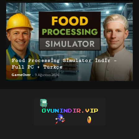
Food Processing Simulator İndir –
Full PC + Türkçe
GameOver
-
9 Ağustos 2026