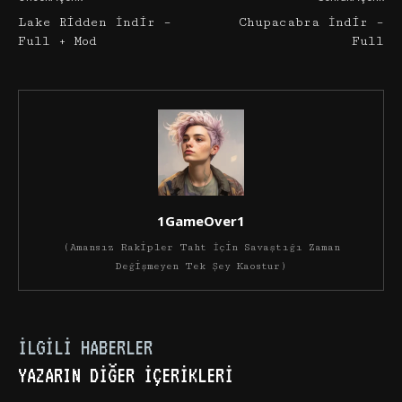
Lake Ridden İndir –
Chupacabra İndir –
Full + Mod
Full
1GameOver1
(Amansız Rakipler Taht İçin Savaştığı Zaman
Değişmeyen Tek Şey Kaostur)
İLGILI HABERLER
YAZARIN DIĞER İÇERIKLERI