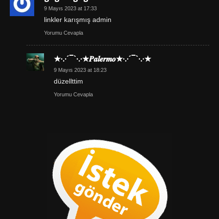
9 Mayıs 2023 at 17:33
linkler karışmış admin
Yorumu Cevapla
★·.·´¯`·.·★𝑷𝒂𝒍𝒆𝒓𝒎𝒐★·.·´¯`·.·★
9 Mayıs 2023 at 18:23
düzellttim
Yorumu Cevapla