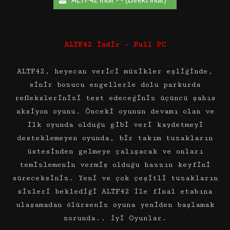
ALTF42 İndir – Full PC
ALTF42, heyecan verici müzikler eşliğinde,
sinir bozucu engellerle dolu parkurda
reflekslerinizi test edeceğiniz üçüncü şahıs
aksiyon oyunu. Önceki oyunun devamı olan ve
ilk oyunda olduğu gibi veri kaydetmeyi
desteklemeyen oyunda, bir takım tuzakların
üstesinden gelmeye çalışacak ve onları
temizlemenin vermiş olduğu hazzın keyfini
süreceksiniz. Yeni ve çok çeşitli tuzakların
sizleri beklediği ALTF42 ile final etabına
ulaşamadan ölürseniz oyuna yeniden başlamak
zorunda.. İyi Oyunlar.