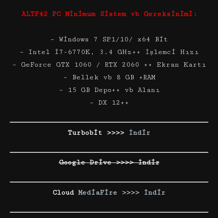
ALTF42 PC Minimum Sistem vb Gereksinimi:
– Windows 7 SP1/10/ x64 Bit
– Intel i7-6770K, 3.4 GHz++ İşlemci Hızı
– GeForce GTX 1060 / RTX 2060 ++ Ekran Kartı
– Bellek vb 8 GB +RAM
– 15 GB Depo++ vb Alanı
– DX 12++
Turbobit >>>>
İndir
Google Drive >>>> İndir
Cloud
MediaFire >>>> İndir