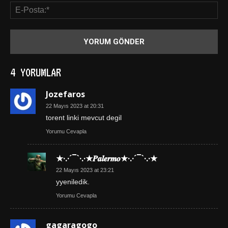
4 YORUMLAR
Jozefaros
22 Mayıs 2023 at 20:31
torent linki mevcut degil
Yorumu Cevapla
★·.·´¯`·.·★𝑷𝒂𝒍𝒆𝒓𝒎𝒐★·.·´¯`·.·★
22 Mayıs 2023 at 23:21
yyeniledik.
Yorumu Cevapla
gagaragogo