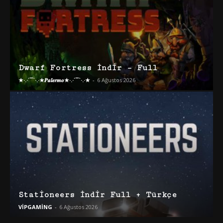
Dwarf Fortress İndir – Full
★·.·´¯`·.·★𝑷𝒂𝒍𝒆𝒓𝒎𝒐★·.·´¯`·.·★
-
6 Ağustos 2026
Stationeers İndir Full + Türkçe
VİPGAMİNG
-
6 Ağustos 2026