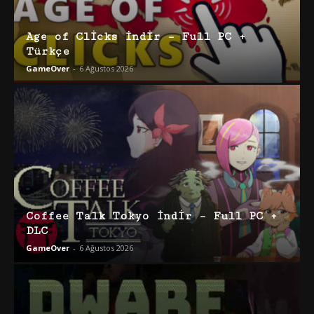
Age of Clicks İndir – Full PC +
Türkçe
GameOver
-
6 Ağustos 2026
Coffee Talk Tokyo İndir – Full PC +
DLC
GameOver
-
6 Ağustos 2026