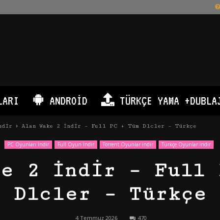
LARI
ANDROID
TÜRKÇE YAMA +DUBLA
ndir
Alan Wake 2 İndir – Full PC + Tüm Dlcler – Türkçe
PC Oyunları İndir
Full Oyun İndir
Torrent Oyunlar indir
Türkçe Oyunlar İndir
ke 2 İndir – Full 
Dlcler – Türkçe
4 Temmuz 2026
470