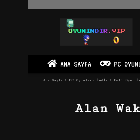
Oyun
İndir
Vip
–
Program
İndir
Full
ANA SAYFA
PC OYUN
PC
Ve
Android
Ana Sayfa
PC Oyunları İndir
Full Oyun İ
Apk
Alan Wa