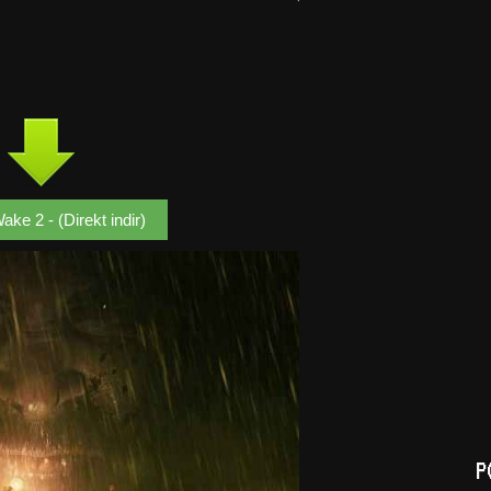
ake 2 - (Direkt indir)
P