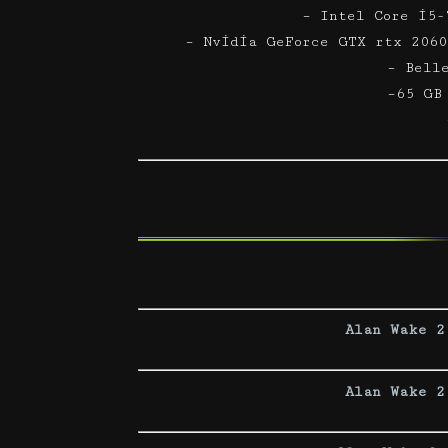
– Intel Core i5-
– Nvidia GeForce GTX rtx 2060
– Bell
–65 GB
Alan Wake 2
Alan Wake 2