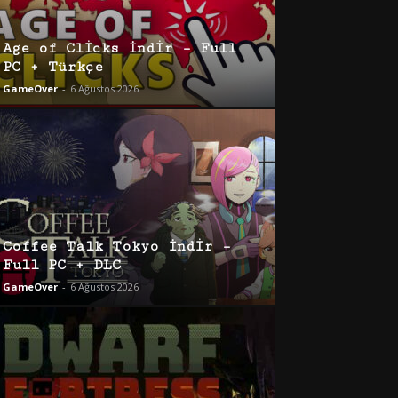
Age of Clicks İndir – Full
PC + Türkçe
GameOver
-
6 Ağustos 2026
Coffee Talk Tokyo İndir –
Full PC + DLC
GameOver
-
6 Ağustos 2026