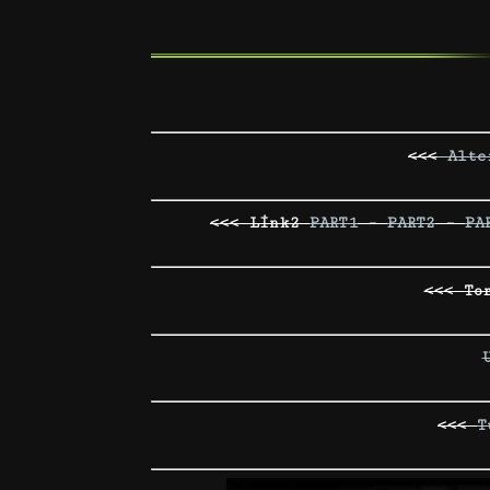
<<<
Alte
<<< Link2
PART1
–
PART2
–
PA
<<< To
<<<
T