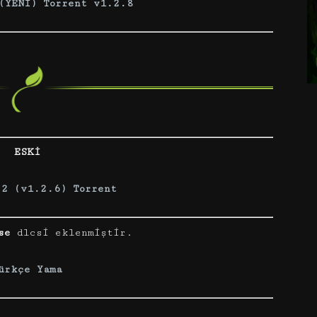
(YENİ) Torrent v1.2.8
ESKİ
 2 (v1.2.6) Torrent
se
dlcsi eklenmiştir.
ürkçe Yama