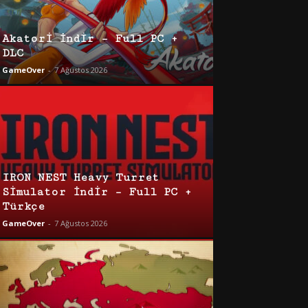
Akatori İndir – Full PC +
DLC
GameOver
-
7 Ağustos 2026
IRON NEST Heavy Turret
Simulator İndir – Full PC +
Türkçe
GameOver
-
7 Ağustos 2026