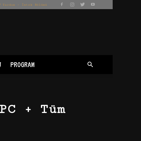
Yardım – İstek Bölümü
J
PROGRAM
PC + Tüm