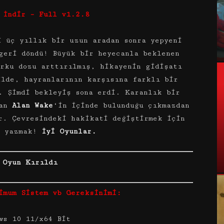
 İndir – Full v1.2.8
i üç yıllık bir uzun aradan sonra yepyeni
geri döndü! Büyük bir heyecanla beklenen
orku dozu arttırılmış, hikayenin gidişatı
ilde, hayranlarının karşısına farklı bir
. Şimdi bekleyiş sona erdi. Karanlık bir
man
Alan Wake
‘in içinde bulunduğu çıkmazdan
r. Çevresindeki hakikati değiştirmek için
ü yazmak!
İyi Oyunlar.
Oyun Kırıldı
imum Sistem vb Gereksinimi:
ws 10 11/x64 Bit