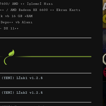
7600/ AMD ++ İşlemci Hızı
++ / AMD Radeon RX 6600 ++ Ekran Kartı
ek vb 16 GB +RAM
 Depo++ vb Alanı
– DX 11++
 (YENİ) Link1 v1.2.8
 (YENİ) Link2 v1.2.8