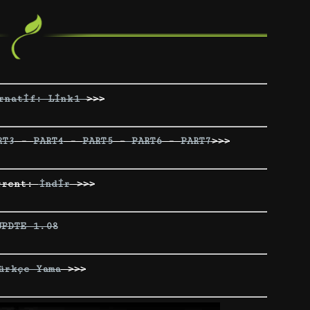
rnatif: Link1
>>>
RT3
–
PART4
–
PART5
–
PART6
–
PART7
>>>
rrent:
İndir
>>>
UPDTE 1.08
ürkçe Yama
>>>