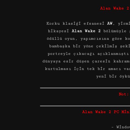
Alan Wake 2
Korku klasiği efsanesi
AW
, yirm
hikayesi
Alan Wake 2
bölümüyle 
ödüllü oyun, yapımcısına göre k
bambaşka bir yöne çekilmiş şek
portreyle çıkacağı açıklanmıştı
dünyaya esir düşen çaresiz kahra
kurtulması için tek bir amacı va
yeni bir öyk
Not:
Alan Wake 2 PC Min
– Windo