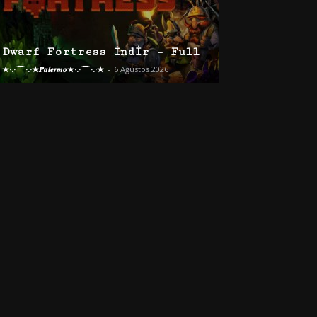
Dwarf Fortress İndir – Full
★·.·´¯`·.·★𝑷𝒂𝒍𝒆𝒓𝒎𝒐★·.·´¯`·.·★
-
6 Ağustos 2026