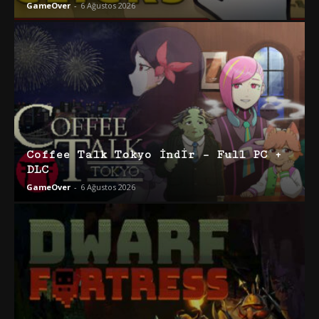
GameOver
-
6 Ağustos 2026
Coffee Talk Tokyo İndir – Full PC +
DLC
GameOver
-
6 Ağustos 2026