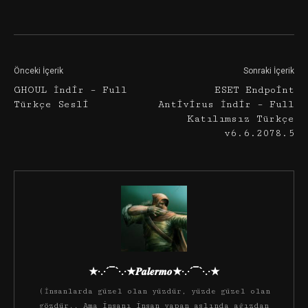
Facebook
Twitter
Google+
Önceki İçerik
Sonraki İçerik
GHOUL İndir – Full
ESET Endpoint
Türkçe Sesli
Antivirus İndir – Full
Katılımsız Türkçe
v6.6.2078.5
★·.·´¯`·.·★𝑷𝒂𝒍𝒆𝒓𝒎𝒐★·.·´¯`·.·★
(İnsanlarda güzel olan yüzdür, yüzde güzel olan
gözdür.. Ama insanı insan yapan aslında ağızdan