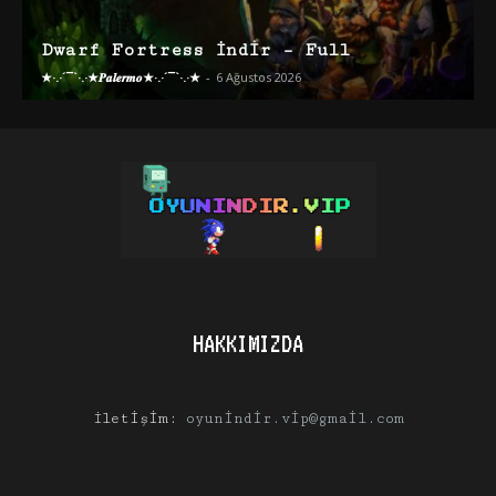
Dwarf Fortress İndir – Full
★·.·´¯`·.·★𝑷𝒂𝒍𝒆𝒓𝒎𝒐★·.·´¯`·.·★
-
6 Ağustos 2026
HAKKIMIZDA
İletişim:
oyunindir.vip@gmail.com