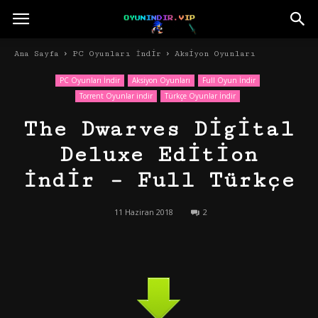
Ana Sayfa
PC Oyunları İndir
Aksiyon Oyunları
PC Oyunları İndir
Aksiyon Oyunları
Full Oyun İndir
Torrent Oyunlar indir
Türkçe Oyunlar İndir
The Dwarves Digital
Deluxe Edition
İndir – Full Türkçe
11 Haziran 2018
2