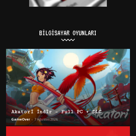
BILGISAYAR OYUNLARI
Akatori İndir – Full PC + DLC
GameOver
-
7 Ağustos 2026