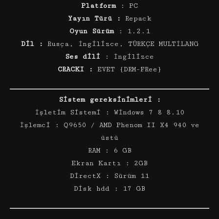
Platform
: PC
Yayın Türü :
Repack
Oyun Sürüm
: 1.2.1
Dil :
Rusça, İngilizce, TÜRKÇE MULTİLANG
Ses dili
: İngilizce
CRACKI :
EVET {DRM-FRee}
Sistem gereksinimleri :
İşletim Sistemi : Wİndows 7 8 8.10
İşlemci : Q9650 / AMD Phenom II X4 940 ve
üstü
RAM : 6 GB
Ekran Kartı : 2GB
DirectX : Sürüm 11
Disk hdd : 17 GB