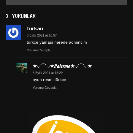
2 YORUMLAR
furkan
5 Eylül 2021 at 10:57
türkçe yaması nerede admincim
Yorumu Cevapla
★·.·´¯`·.·★𝑷𝒂𝒍𝒆𝒓𝒎𝒐★·.·´¯`·.·★
5 Eylül 2021 at 18:29
oyun resmi türkçe
Yorumu Cevapla