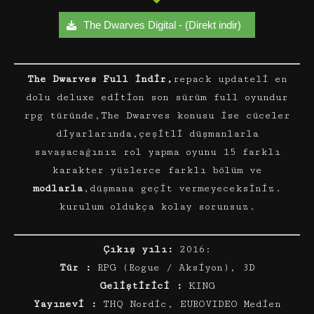
The Dwarves Digital - (Direkt indir)
The Dwarves Full indir,
repack updateli en
dolu deluxe edition son sürüm full oyundur
rpg türünde,The Dwarves konusu ise cüceler
diyarlarında,çeşitli düşmanlarla
savaşacağınız rol yapma oyunu 15 farklı
karakter yüzlerce farklı bölüm ve
modlarla
,düşmana geçit vermeyeceksiniz.
kurulum oldukça kolay sorunsuz.
Çıkış yılı:
2016:
Tür :
RPG (Rogue / Aksiyon), 3D
Geliştirici :
KING
Yayınevi :
THQ Nordic, EUROVIDEO Medien