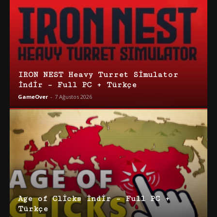
IRON NEST Heavy Turret Simulator
İndir – Full PC + Türkçe
GameOver
-
7 Ağustos 2026
Age of Clicks İndir – Full PC +
Türkçe