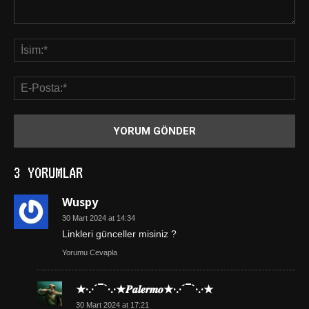
3 YORUMLAR
Wuspy
30 Mart 2024 at 14:34
Linkleri günceller misiniz ?
Yorumu Cevapla
★·.·´¯`·.·★𝑷𝒂𝒍𝒆𝒓𝒎𝒐★·.·´¯`·.·★
30 Mart 2024 at 17:21