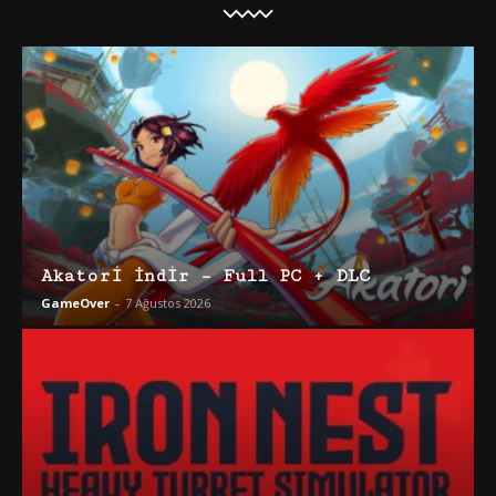
Akatori İndir – Full PC + DLC
GameOver
-
7 Ağustos 2026