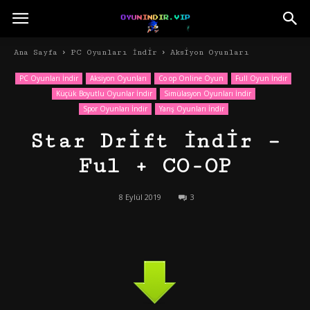
Ana Sayfa
PC Oyunları İndir
Aksiyon Oyunları
PC Oyunları İndir
Aksiyon Oyunları
Co op Online Oyun
Full Oyun İndir
Küçük Boyutlu Oyunlar İndir
Simülasyon Oyunları İndir
Spor Oyunları İndir
Yarış Oyunları İndir
Star Drift İndir –
Ful + CO-OP
8 Eylül 2019
3