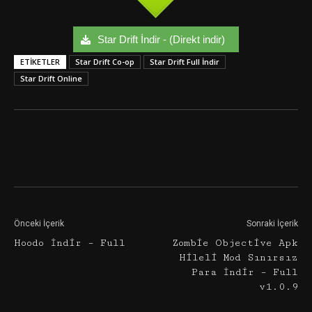
Star Drift İndir - (Direkt indir)
ETIKETLER
Star Drift Co-op
Star Drift Full İndir
Star Drift Online
Facebook
Twitter
Google+
Önceki İçerik
Sonraki İçerik
Hoodo İndir – Full
Zombie Objective Apk
Hileli Mod Sınırsız
Para İndir – Full
v1.0.9