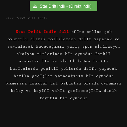
Star Drift İndir - (Direkt indir)
star drift full indir
Star Drift indir full
ofline online çok
oyunculu olarak polislerden drift yaparak ve
savrularak kaçacağımız yarış spor simülasyon
aksiyon türlerinde bir oyundur Renkli
arabalar ile ve bir birinden farklı
haritalarda çeşitli yollarda drift yapacak
harika geçişler yapacağınız bir oyundur
kamerası uzaktan üst bakıştan olsada oynaması
kolay ve keyifli vakit geçireceğiniz düşük
boyutlu bir oyundur