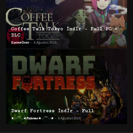
Coffee Talk Tokyo İndir – Full PC +
DLC
GameOver
-
6 Ağustos 2026
Dwarf Fortress İndir – Full
★·.·´¯`·.·★𝑷𝒂𝒍𝒆𝒓𝒎𝒐★·.·´¯`·.·★
-
6 Ağustos 2026