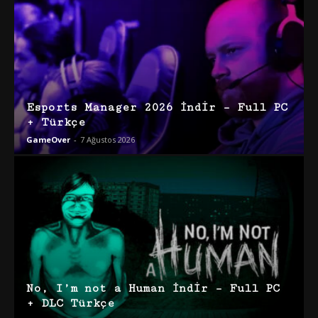
Esports Manager 2026 İndir – Full PC
+ Türkçe
GameOver
-
7 Ağustos 2026
No, I’m not a Human İndir – Full PC
+ DLC Türkçe