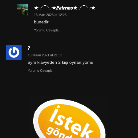
★·.·´¯`·.·★𝑷𝒂𝒍𝒆𝒓𝒎𝒐★·.·´¯`·.·★
16 Mart 2023 at 12:26
bunedir
Yorumu Cevapla
?
13 Nisan 2021 at 21:33
aynı klavyeden 2 kişi oynanıyomu
Yorumu Cevapla