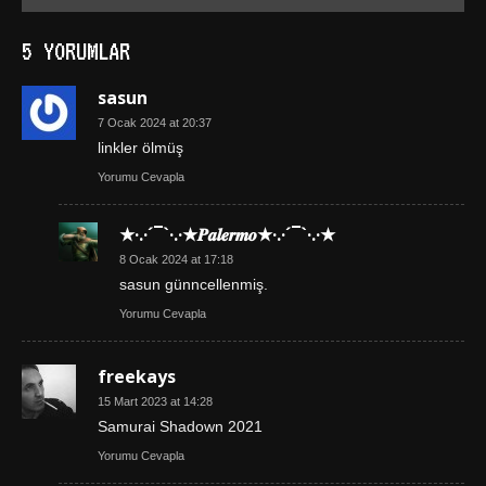
5 YORUMLAR
sasun
7 Ocak 2024 at 20:37
linkler ölmüş
Yorumu Cevapla
★·.·´¯`·.·★𝑷𝒂𝒍𝒆𝒓𝒎𝒐★·.·´¯`·.·★
8 Ocak 2024 at 17:18
sasun günncellenmiş.
Yorumu Cevapla
freekays
15 Mart 2023 at 14:28
Samurai Shadown 2021
Yorumu Cevapla