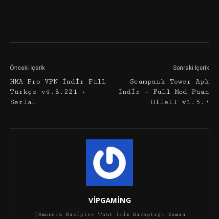
Facebook
Twitter
Google+
Önceki İçerik
Sonraki İçerik
HMA Pro VPN İndir Full
Seampunk Tower Apk
Türkçe v4.8.221 +
İndir – Full Mod Puan
Serial
Hileli v1.5.7
VİPGAMİNG
(Amansız Rakipler Taht İçin Savaştığı Zaman