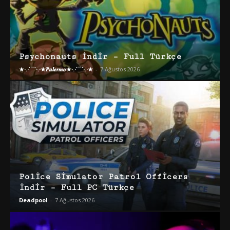
Psychonauts İndir – Full Türkçe
★·.·´¯`·.·★𝑷𝒂𝒍𝒆𝒓𝒎𝒐★·.·´¯`·.·★
-
7 Ağustos 2026
Police Simulator Patrol Officers
İndir – Full PC Türkçe
Deadpool
-
7 Ağustos 2026