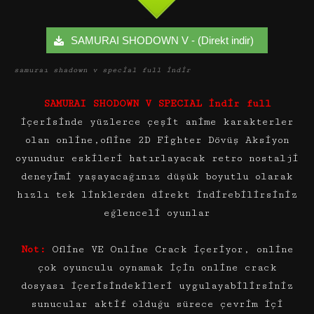
SAMURAI SHODOWN V - (Direkt indir)
samuraı shadown v special full indir
SAMURAI SHODOWN V SPECIAL indir full
içerisinde yüzlerce çeşit anime karakterler
olan online,ofline 2D Fighter Dövüş Aksiyon
oyunudur eskileri hatırlayacak retro nostalji
deneyimi yaşayacağınız düşük boyutlu olarak
hızlı tek linklerden direkt indirebilirsiniz
eğlenceli oyunlar
Not:
Ofline VE Online Crack içeriyor, online
çok oyunculu oynamak için online crack
dosyası içerisindekileri uygulayabilirsiniz
sunucular aktif olduğu sürece çevrim içi