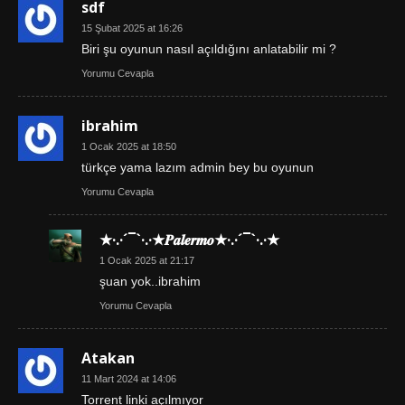
sdf
15 Şubat 2025 at 16:26
Biri şu oyunun nasıl açıldığını anlatabilir mi ?
Yorumu Cevapla
ibrahim
1 Ocak 2025 at 18:50
türkçe yama lazım admin bey bu oyunun
Yorumu Cevapla
★·.·´¯`·.·★𝑷𝒂𝒍𝒆𝒓𝒎𝒐★·.·´¯`·.·★
1 Ocak 2025 at 21:17
şuan yok..ibrahim
Yorumu Cevapla
Atakan
11 Mart 2024 at 14:06
Torrent linki açılmıyor