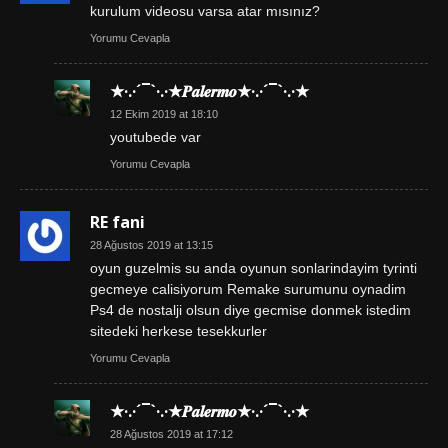
kurulum videosu varsa atar mısınız?
Yorumu Cevapla
★·.·´¯`·.·★𝑷𝒂𝒍𝒆𝒓𝒎𝒐★·.·´¯`·.·★
12 Ekim 2019 at 18:10
youtubede var
Yorumu Cevapla
RE fani
28 Ağustos 2019 at 13:15
oyun guzelmis su anda oyunun sonlarindayim tyrinti
gecmeye calisiyorum Remake surumunu oynadim
Ps4 de nostalji olsun diye gecmise donmek istedim
sitedeki herkese tesekkurler
Yorumu Cevapla
★·.·´¯`·.·★𝑷𝒂𝒍𝒆𝒓𝒎𝒐★·.·´¯`·.·★
28 Ağustos 2019 at 17:12