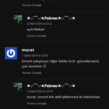
Yorumu Cevapla
★·.·´¯`·.·★𝑷𝒂𝒍𝒆𝒓𝒎𝒐★·.·´¯`·.·★
11 Mart 2024 at 22:11
açık Atakan
Yorumu Cevapla
murat
7 Şubat 2024 at 10:58
torrent çalışmıyor diğer linkler kırık .güncellerseniz
çok sevinirim 🙂
Yorumu Cevapla
★·.·´¯`·.·★𝑷𝒂𝒍𝒆𝒓𝒎𝒐★·.·´¯`·.·★
7 Şubat 2024 at 14:33
murat, torrent link aktif qbittorrent ile indirirmisin
Yorumu Cevapla