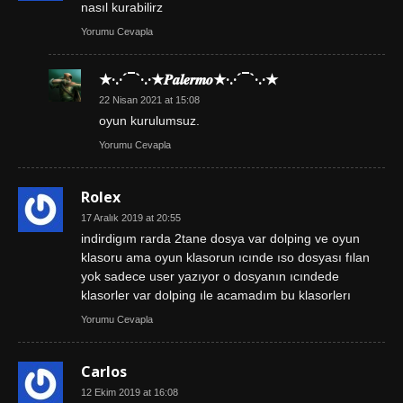
nasıl kurabilirz
Yorumu Cevapla
★·.·´¯`·.·★𝑷𝒂𝒍𝒆𝒓𝒎𝒐★·.·´¯`·.·★
22 Nisan 2021 at 15:08
oyun kurulumsuz.
Yorumu Cevapla
Rolex
17 Aralık 2019 at 20:55
indirdigım rarda 2tane dosya var dolping ve oyun
klasoru ama oyun klasorun ıcınde ıso dosyası fılan
yok sadece user yazıyor o dosyanın ıcındede
klasorler var dolping ıle acamadım bu klasorlerı
Yorumu Cevapla
Carlos
12 Ekim 2019 at 16:08