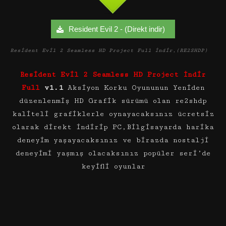
Resident Evil 2 - (Direkt indir)
Resident Evil 2 Seamless HD Project Full indir,(RE2SHDP)
Resident Evil 2 Seamless HD Project İndir
Full
v1.1
Aksiyon Korku Oyununun Yeniden
düzenlenmiş HD Grafik sürümü olan re2shdp
kaliteli grafiklerle oynayacaksınız ücretsiz
olarak direkt indirip PC,Bilgisayarda harika
deneyim yaşayacaksınız ve birazda nostalji
deneyimi yaşmış olacaksınız popüler seri’de
keyifli oyunlar