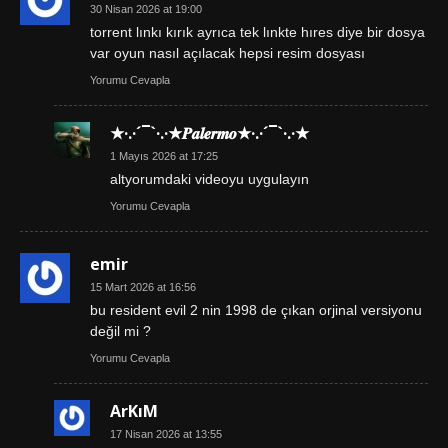
30 Nisan 2026 at 19:00
torrent lınkı kırık ayrıca tek lınkte hıres diye bir dosya
var oyun nasıl açılacak hepsi resim dosyası
Yorumu Cevapla
★·.·´¯`·.·★𝑷𝒂𝒍𝒆𝒓𝒎𝒐★·.·´¯`·.·★
1 Mayıs 2026 at 17:25
altyorumdaki videoyu uygulayın
Yorumu Cevapla
emir
15 Mart 2026 at 16:56
bu resident evil 2 nin 1998 de çıkan orjinal versiyonu
değil mi ?
Yorumu Cevapla
ArKıM
17 Nisan 2026 at 13:55