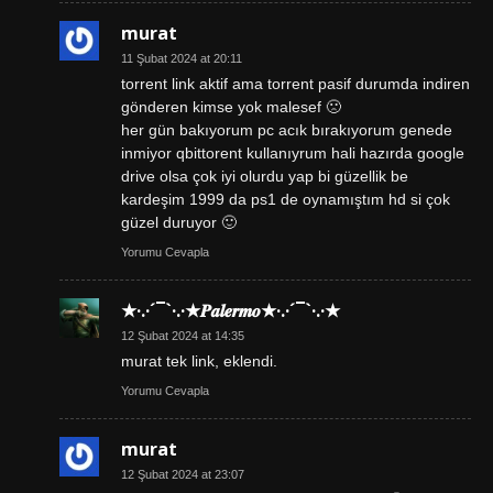
murat
11 Şubat 2024 at 20:11
torrent link aktif ama torrent pasif durumda indiren
gönderen kimse yok malesef 🙁
her gün bakıyorum pc acık bırakıyorum genede
inmiyor qbittorent kullanıyrum hali hazırda google
drive olsa çok iyi olurdu yap bi güzellik be
kardeşim 1999 da ps1 de oynamıştım hd si çok
güzel duruyor 🙂
Yorumu Cevapla
★·.·´¯`·.·★𝑷𝒂𝒍𝒆𝒓𝒎𝒐★·.·´¯`·.·★
12 Şubat 2024 at 14:35
murat tek link, eklendi.
Yorumu Cevapla
murat
12 Şubat 2024 at 23:07