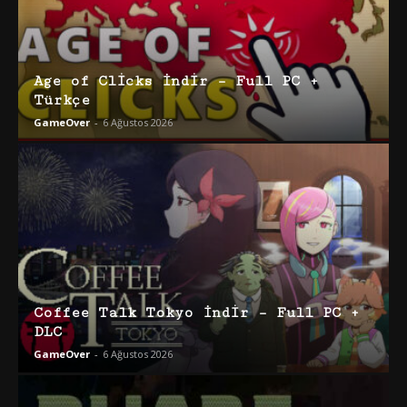
Age of Clicks İndir – Full PC +
Türkçe
GameOver
-
6 Ağustos 2026
Coffee Talk Tokyo İndir – Full PC +
DLC
GameOver
-
6 Ağustos 2026