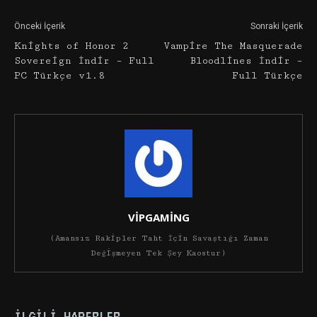
Önceki İçerik
Sonraki İçerik
Knights of Honor 2
Vampire The Masquerade
Sovereign İndir – Full
Bloodlines İndir –
PC Türkçe v1.8
Full Türkçe
VİPGAMİNG
(Amansız Rakipler Taht İçin Savaştığı Zaman
Değişmeyen Tek Şey Kaostur)