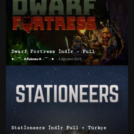
Dwarf Fortress İndir – Full
★·.·´¯`·.·★𝑷𝒂𝒍𝒆𝒓𝒎𝒐★·.·´¯`·.·★
-
6 Ağustos 2026
Stationeers İndir Full + Türkçe