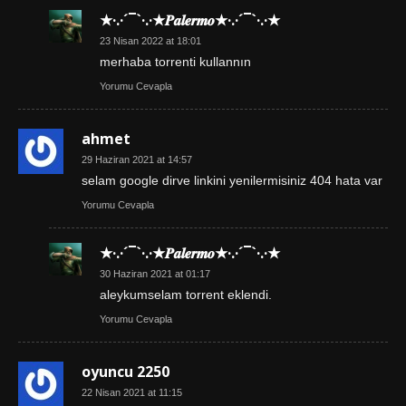
★·.·´¯`·.·★𝑷𝒂𝒍𝒆𝒓𝒎𝒐★·.·´¯`·.·★
23 Nisan 2022 at 18:01
merhaba torrenti kullannın
Yorumu Cevapla
ahmet
29 Haziran 2021 at 14:57
selam google dirve linkini yenilermisiniz 404 hata var
Yorumu Cevapla
★·.·´¯`·.·★𝑷𝒂𝒍𝒆𝒓𝒎𝒐★·.·´¯`·.·★
30 Haziran 2021 at 01:17
aleykumselam torrent eklendi.
Yorumu Cevapla
oyuncu 2250
22 Nisan 2021 at 11:15