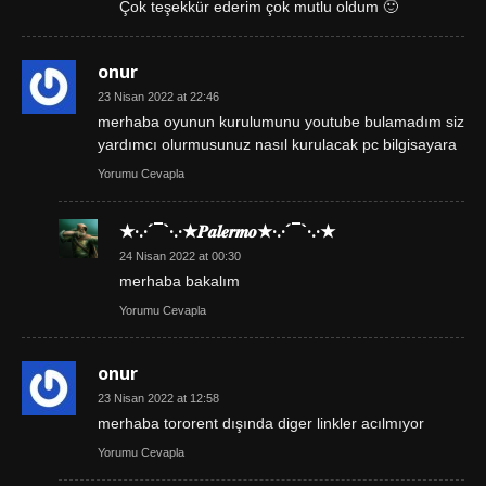
Çok teşekkür ederim çok mutlu oldum 🙂
onur
23 Nisan 2022 at 22:46
merhaba oyunun kurulumunu youtube bulamadım siz
yardımcı olurmusunuz nasıl kurulacak pc bilgisayara
Yorumu Cevapla
★·.·´¯`·.·★𝑷𝒂𝒍𝒆𝒓𝒎𝒐★·.·´¯`·.·★
24 Nisan 2022 at 00:30
merhaba bakalım
Yorumu Cevapla
onur
23 Nisan 2022 at 12:58
merhaba tororent dışında diger linkler acılmıyor
Yorumu Cevapla