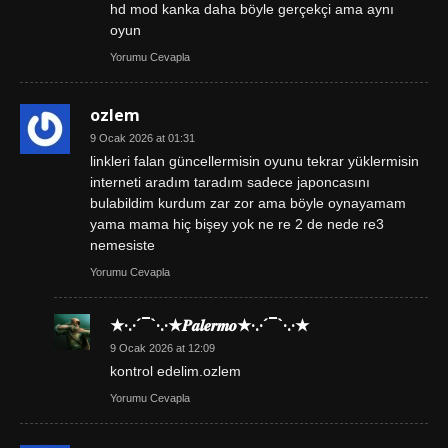
hd mod kanka daha böyle gerçekçi ama aynı
oyun
Yorumu Cevapla
ozlem
9 Ocak 2026 at 01:31
linkleri falan güncellermisin oyunu tekrar yüklermisin
interneti aradım taradım sadece japoncasını
bulabildim kurdum zar zor ama böyle oynayamam
yama mama hiç bişey yok ne re 2 de nede re3
nemesiste
Yorumu Cevapla
★·.·´¯`·.·★𝑷𝒂𝒍𝒆𝒓𝒎𝒐★·.·´¯`·.·★
9 Ocak 2026 at 12:09
kontrol edelim.ozlem
Yorumu Cevapla