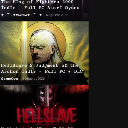
The King of Fighters 2000
İndir – Full PC Atari Oyunu
★·.·´¯`·.·★𝑷𝒂𝒍𝒆𝒓𝒎𝒐★·.·´¯`·.·★
-
6 Ağustos 2026
HellSlave 2 Judgment of the
Archon İndir – Full PC + DLC
GameOver
-
6 Ağustos 2026