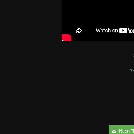
G
Neon Tid