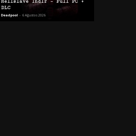
Hellslave İndir – Full PC +
DLC
Deadpool
-
6 Ağustos 2026