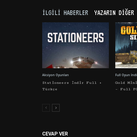
İLGILI HABERLER
YAZARIN DIĞER 
Aksiyon Oyunları
Full Oyun İndi
Stationeers İndir Full +
Gold Min
Türkçe
– Full P
CEVAP VER