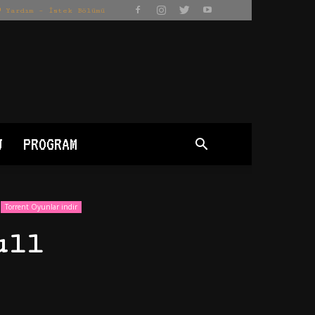
Yardım – İstek Bölümü
J
PROGRAM
Torrent Oyunlar indir
ull