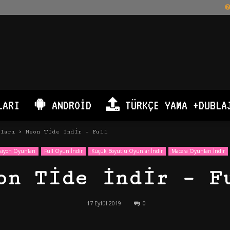
LARI
ANDROID
TÜRKÇE YAMA +DUBLA
nları
Neon Tide İndir – Full
siyon Oyunları
Full Oyun İndir
Küçük Boyutlu Oyunlar İndir
Macera Oyunları İndir
on Tide İndir – F
17 Eylül 2019
0