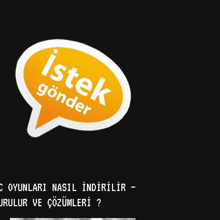
C OYUNLARI NASIL İNDIRILIR –
URULUR VE ÇÖZÜMLERI ?