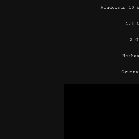
Windowsun 10 
1.4 
2 G
Herha
Oyunun