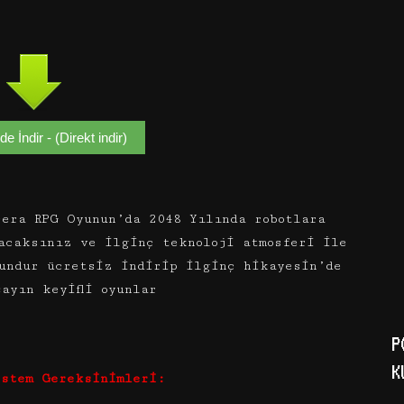
e İndir - (Direkt indir)
era RPG Oyunun’da 2048 Yılında robotlara
acaksınız ve ilginç teknoloji atmosferi ile
undur ücretsiz indirip ilginç hikayesin’de
ayın keyifli oyunlar
P
K
istem Gereksinimleri: