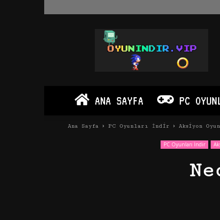
Oyun
İndir
Vip
–
Program
İndir
Full
ANA SAYFA
PC OYUN
PC
Ve
Android
Ana Sayfa
PC Oyunları İndir
Aksiyon Oyu
Apk
PC Oyunları İndir
Ak
Ne