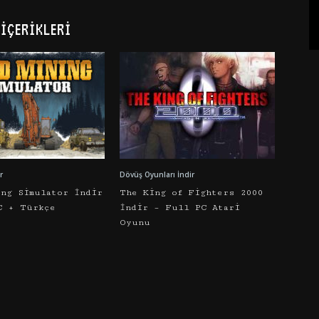
İÇERIKLERI
r
Dövüş Oyunları İndir
ing Simulator İndir
The King of Fighters 2000
C + Türkçe
İndir – Full PC Atari
Oyunu