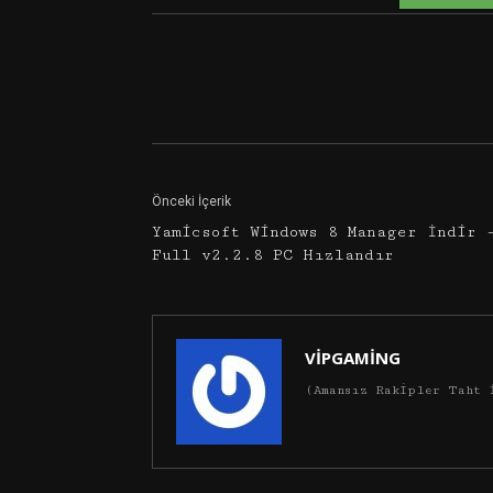
Facebook
Twitter
Önceki İçerik
Yamicsoft Windows 8 Manager İndir 
Full v2.2.8 PC Hızlandır
VİPGAMİNG
(Amansız Rakipler Taht 