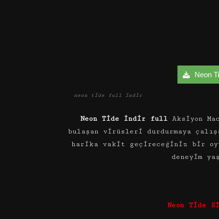
Neon Tid
neon tide full indir
Neon Tide indir full
Aksiyon Mac
bulaşan virüsleri durdurmaya çalış
harika vakit geçireceğiniz bir oy
deneyim yaş
Neon Tide S