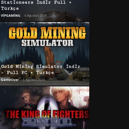
Stationeers İndir Full +
Türkçe
VİPGAMİNG
-
6 Ağustos 2026
Gold Mining Simulator İndir
– Full PC + Türkçe
GameOver
-
6 Ağustos 2026