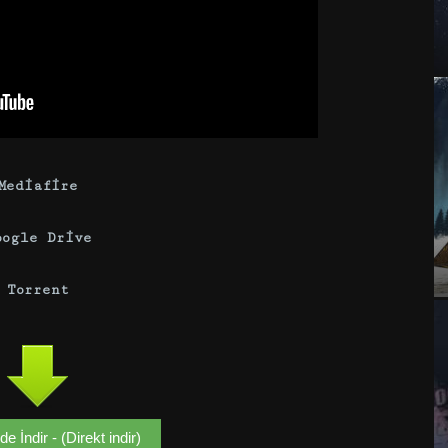
Mediafire
oogle Drive
Torrent
e İndir - (Direkt indir)