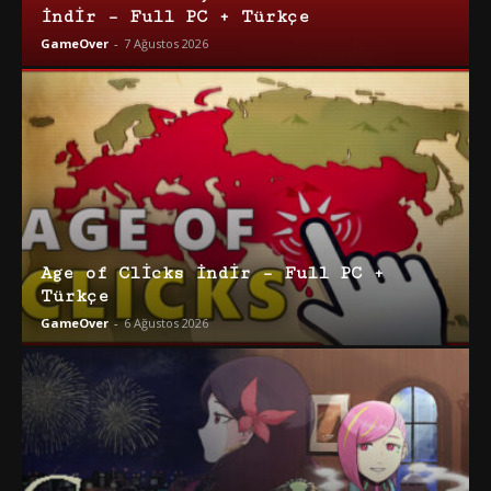
İndir – Full PC + Türkçe
GameOver
-
7 Ağustos 2026
Age of Clicks İndir – Full PC +
Türkçe
GameOver
-
6 Ağustos 2026