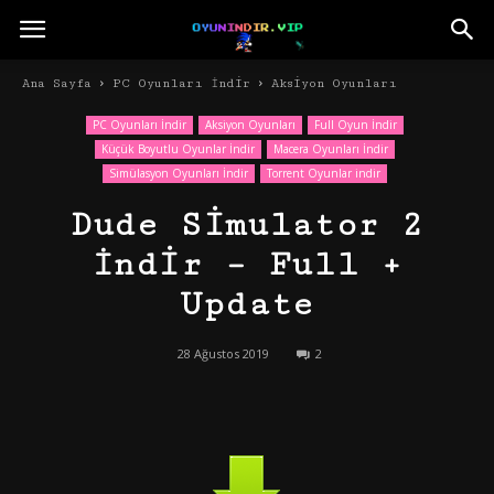
Ana Sayfa
PC Oyunları İndir
Aksiyon Oyunları
PC Oyunları İndir
Aksiyon Oyunları
Full Oyun İndir
Küçük Boyutlu Oyunlar İndir
Macera Oyunları İndir
Simülasyon Oyunları İndir
Torrent Oyunlar indir
Dude Simulator 2
İndir – Full +
Update
28 Ağustos 2019
2