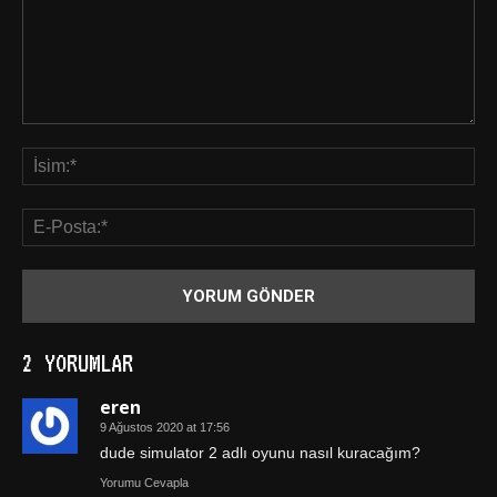
2 YORUMLAR
eren
9 Ağustos 2020 at 17:56
dude simulator 2 adlı oyunu nasıl kuracağım?
Yorumu Cevapla