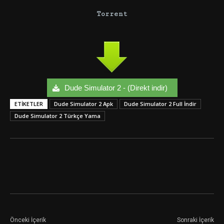
Torrent
Dude Simulator 2 - (Direkt indir)
ETIKETLER
Dude Simulator 2 Apk
Dude Simulator 2 Full İndir
Dude Simulator 2 Türkçe Yama
Facebook
Twitter
Google+
Önceki İçerik
Sonraki İçerik