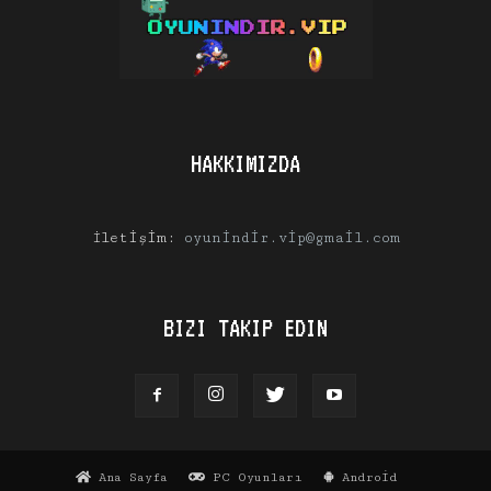
HAKKIMIZDA
İletişim:
oyunindir.vip@gmail.com
BIZI TAKIP EDIN
Ana Sayfa
PC Oyunları
Android