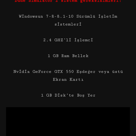
Dude Simulator 2 sistem gereksinimleri:
Windowsun 7-8-8.1-10 Sürümlü işletim
sistemleri
2.4 GHZ’li işlemci
1 GB Ram Bellek
Nvidia GeForce GTX 550 Eşdeğer veya üstü
Ekran Kartı
1 GB Disk’te Boş Yer