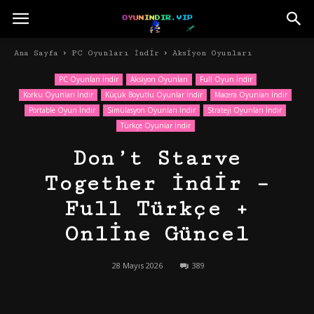
Ana Sayfa
PC Oyunları İndir
Aksiyon Oyunları
PC Oyunları İndir
Aksiyon Oyunları
Full Oyun İndir
Korku Oyunları İndir
Küçük Boyutlu Oyunlar İndir
Macera Oyunları İndir
Portable Oyun İndir
Simülasyon Oyunları İndir
Strateji Oyunları İndir
Türkçe Oyunlar İndir
Don’t Starve
Together İndir –
Full Türkçe +
Online Güncel
28 Mayıs 2026
389