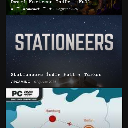
Dwarf Fortress İndir – Full
★·.·´¯`·.·★𝑷𝒂𝒍𝒆𝒓𝒎𝒐★·.·´¯`·.·★
-
6 Ağustos 2026
Stationeers İndir Full + Türkçe
VİPGAMİNG
-
6 Ağustos 2026