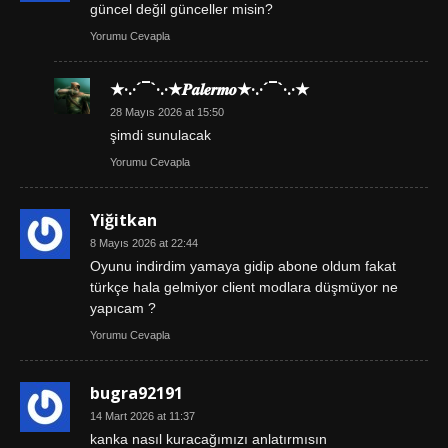
güncel değil günceller misin?
Yorumu Cevapla
★·.·´¯`·.·★𝑷𝒂𝒍𝒆𝒓𝒎𝒐★·.·´¯`·.·★
28 Mayıs 2026 at 15:50
şimdi sunulacak
Yorumu Cevapla
Yiğitkan
8 Mayıs 2026 at 22:44
Oyunu indirdim yamaya gidip abone oldum fakat
türkçe hala gelmiyor client modlara düşmüyor ne
yapıcam ?
Yorumu Cevapla
bugra92191
14 Mart 2026 at 11:37
kanka nasıl kuracağımızı anlatırmısın