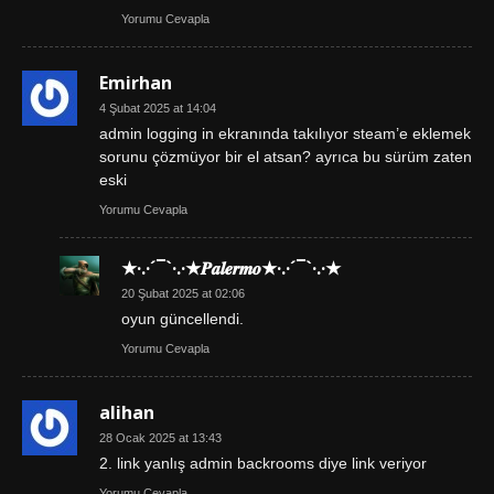
Yorumu Cevapla
Emirhan
4 Şubat 2025 at 14:04
admin logging in ekranında takılıyor steam’e eklemek
sorunu çözmüyor bir el atsan? ayrıca bu sürüm zaten
eski
Yorumu Cevapla
★·.·´¯`·.·★𝑷𝒂𝒍𝒆𝒓𝒎𝒐★·.·´¯`·.·★
20 Şubat 2025 at 02:06
oyun güncellendi.
Yorumu Cevapla
alihan
28 Ocak 2025 at 13:43
2. link yanlış admin backrooms diye link veriyor
Yorumu Cevapla