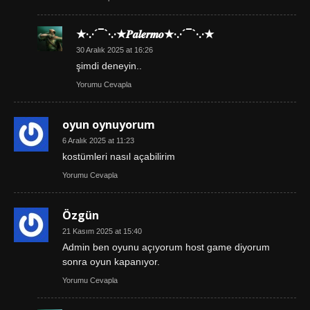
★·.·´¯`·.·★𝑷𝒂𝒍𝒆𝒓𝒎𝒐★·.·´¯`·.·★
30 Aralık 2025 at 16:26
şimdi deneyin..
Yorumu Cevapla
oyun oynuyorum
6 Aralık 2025 at 11:23
kostümleri nasıl açabilirim
Yorumu Cevapla
Özgün
21 Kasım 2025 at 15:40
Admin ben oyunu açıyorum host game diyorum
sonra oyun kapanıyor.
Yorumu Cevapla