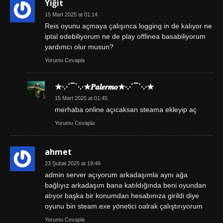
Yiğit
15 Mart 2025 at 01:14
Reis oyunu açmaya çalışınca logging in de kalıyor ne
iptal edebiliyorum ne de play offlinea basabiliyorum
yardımcı olur musun?
Yorumu Cevapla
★·.·´¯`·.·★𝑷𝒂𝒍𝒆𝒓𝒎𝒐★·.·´¯`·.·★
15 Mart 2025 at 01:45
merhaba online açıcaksan steama ekleyip aç
Yorumu Cevapla
ahmet
23 Şubat 2025 at 19:46
admin server açıyorum arkadaşımla aynı ağa
bağlıyız arkadaşım bana katıldığında beni oyundan
atıyor başka bir konumdan hesabınıza girildi diye
oyunu bin steam.exe yönetici oalrak çalıştırıyorum
Yorumu Cevapla