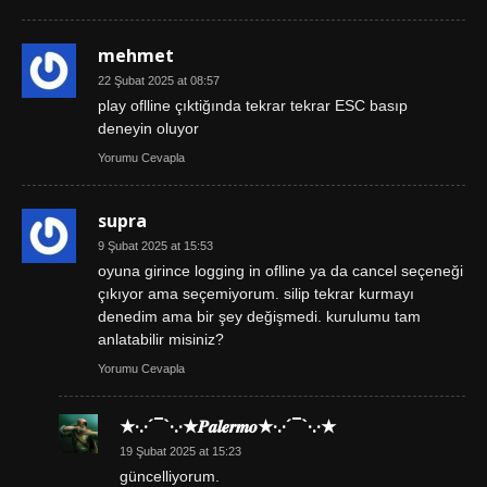
mehmet
22 Şubat 2025 at 08:57
play oflline çıktiğında tekrar tekrar ESC basıp
deneyin oluyor
Yorumu Cevapla
supra
9 Şubat 2025 at 15:53
oyuna girince logging in oflline ya da cancel seçeneği
çıkıyor ama seçemiyorum. silip tekrar kurmayı
denedim ama bir şey değişmedi. kurulumu tam
anlatabilir misiniz?
Yorumu Cevapla
★·.·´¯`·.·★𝑷𝒂𝒍𝒆𝒓𝒎𝒐★·.·´¯`·.·★
19 Şubat 2025 at 15:23
güncelliyorum.