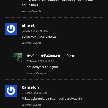
zorunlumu
Yorumu Cevapla
ahmet
23 Mayıs 2025 at 00:58
setup yok nasıl yapcaz
Yorumu Cevapla
★·.·´¯`·.·★𝑷𝒂𝒍𝒆𝒓𝒎𝒐★·.·´¯`·.·★
23 Mayıs 2025 at 12:26
bat dosyası ile açınız..
Yorumu Cevapla
Kamelon
27 Nisan 2025 at 15:17
Arkadaşlarımla birlikte nasıl oynayabilirim
Yorumu Cevapla