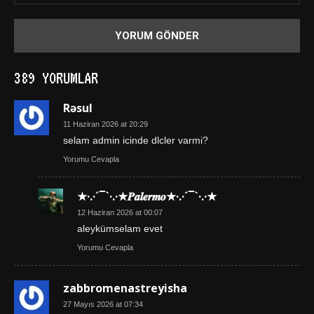
389 YORUMLAR
Rəsul
11 Haziran 2026 at 20:29
selam admin icinde dlcler varmi?
Yorumu Cevapla
★·.·´¯`·.·★𝑷𝒂𝒍𝒆𝒓𝒎𝒐★·.·´¯`·.·★
12 Haziran 2026 at 00:07
aleykümselam evet
Yorumu Cevapla
zabbromenastreyisha
27 Mayıs 2026 at 07:34