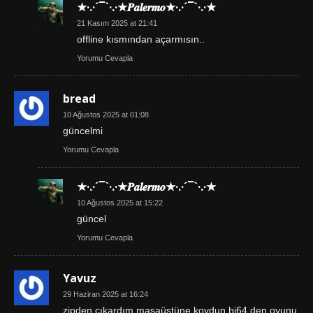
★·.·´¯`·.·★𝑷𝒂𝒍𝒆𝒓𝒎𝒐★·.·´¯`·.·★
21 Kasım 2025 at 21:41
offline kısmından açarmısın..
Yorumu Cevapla
bread
10 Ağustos 2025 at 01:08
güncelmi
Yorumu Cevapla
★·.·´¯`·.·★𝑷𝒂𝒍𝒆𝒓𝒎𝒐★·.·´¯`·.·★
10 Ağustos 2025 at 15:22
güncel
Yorumu Cevapla
Yavuz
29 Haziran 2025 at 16:24
zipden çıkardım masaüstüne koydun bi64 den oyunu