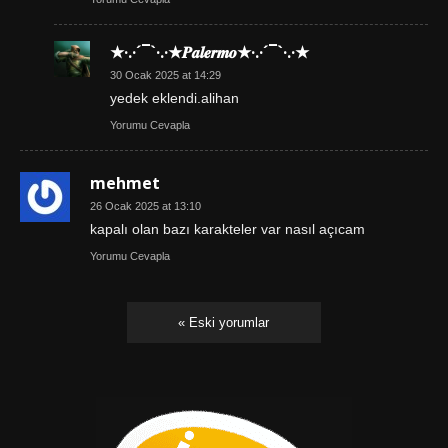
★·.·´¯`·.·★𝑷𝒂𝒍𝒆𝒓𝒎𝒐★·.·´¯`·.·★
30 Ocak 2025 at 14:29
yedek eklendi.alihan
Yorumu Cevapla
mehmet
26 Ocak 2025 at 13:10
kapalı olan bazı karakteler var nasıl açıcam
Yorumu Cevapla
« Eski yorumlar