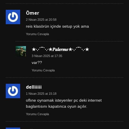
Ömer
2 Nisan 2025 at 20:58
reis klasörün içinde setup yok ama
Yorumu Cevapla
★·.·´¯`·.·★𝑷𝒂𝒍𝒆𝒓𝒎𝒐★·.·´¯`·.·★
3 Nisan 2025 at 17:35
var??
Yorumu Cevapla
delliiiii
1 Nisan 2025 at 15:18
oflıne oynamak isteyenler pc deki internet
baglantısını kapatınca oyun açılır.
Yorumu Cevapla