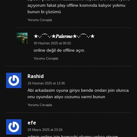
açıyorum fakat play offline kısmında kalıyor yokmu
bunun bi çözümü
Yorumu Cevapla
★·.·´¯`·.·★𝑷𝒂𝒍𝒆𝒓𝒎𝒐★·.·´¯`·.·★
30 Haziran 2025 at 00:02
online değil de offline açın.
Yorumu Cevapla
Rashid
18 Haziran 2025 at 13:36
Abi arkadasim oyuna giriyo bende ondan join olunca
onu oyundan atiyo cozumu varmi bunun
Yorumu Cevapla
efe
28 Mayıs 2025 at 23:26
admin online için hamachi olurmu yoksa steam