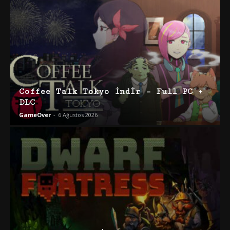
Coffee Talk Tokyo İndir – Full PC +
DLC
GameOver
-
6 Ağustos 2026