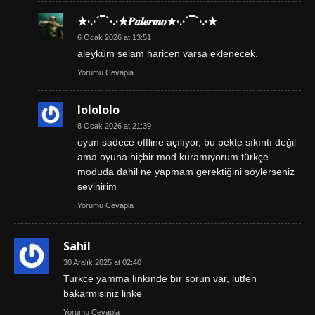
★·.·´¯`·.·★𝑷𝒂𝒍𝒆𝒓𝒎𝒐★·.·´¯`·.·★
6 Ocak 2026 at 13:51
aleyküm selam haricen varsa eklenecek.
Yorumu Cevapla
lolololo
8 Ocak 2026 at 21:39
oyun sadece offline açılıyor, bu pekte sıkıntı değil
ama oyuna hiçbir mod kuramıyorum türkçe
moduda dahil ne yapmam gerektiğini söylerseniz
sevinirim
Yorumu Cevapla
Sahil
30 Aralık 2025 at 02:40
Turkce yamma lınkınde bır sorun var, lutfen
bakarmisiniz linke
Yorumu Cevapla