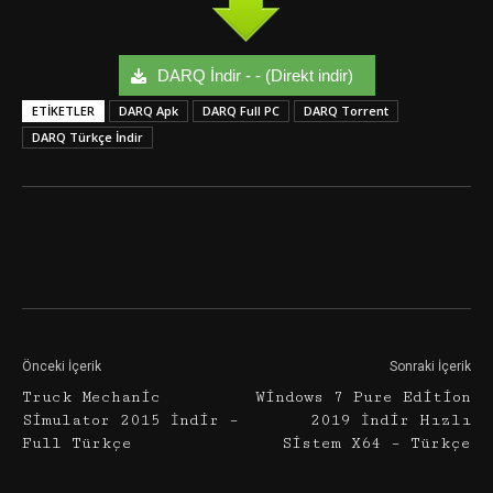
DARQ İndir - - (Direkt indir)
ETIKETLER
DARQ Apk
DARQ Full PC
DARQ Torrent
DARQ Türkçe İndir
Facebook
Twitter
Google+
Önceki İçerik
Sonraki İçerik
Truck Mechanic
Windows 7 Pure Edition
Simulator 2015 İndir –
2019 İndir Hızlı
Full Türkçe
Sistem X64 – Türkçe