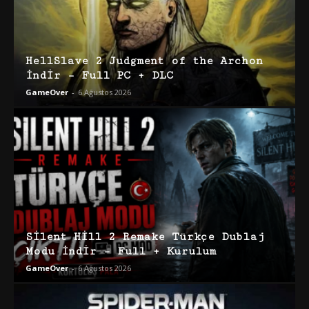
HellSlave 2 Judgment of the Archon
İndir – Full PC + DLC
GameOver
-
6 Ağustos 2026
Silent Hill 2 Remake Türkçe Dublaj
Modu İndir – Full + Kurulum
GameOver
-
6 Ağustos 2026