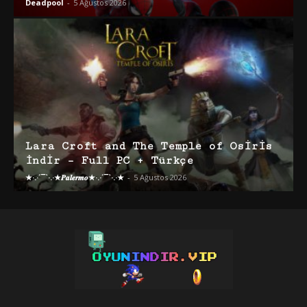
Deadpool
-
5 Ağustos 2026
Lara Croft and The Temple of Osiris
İndir – Full PC + Türkçe
★·.·´¯`·.·★𝑷𝒂𝒍𝒆𝒓𝒎𝒐★·.·´¯`·.·★
-
5 Ağustos 2026