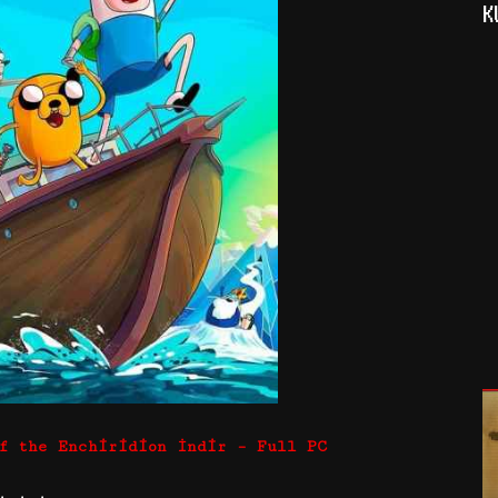
K
f the Enchiridion İndir – Full PC