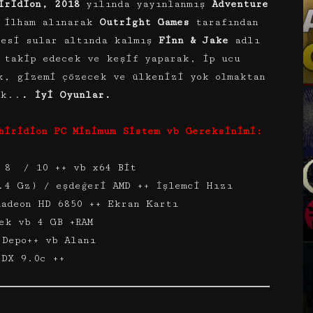
iridion, 2018
yılında yayınlanmış
Adventure
 ilham alınarak
Outright Games
tarafından
esi sular altında kalmış
Finn & Jake
adlı
 takip edecek ve keşif yaparak, ip ucu
k, gizemi çözecek ve ülkenizi yok olmaktan
ak..
. İyi Oyunlar.
hiridion PC Minimum Sistem vb Gereksinimi:
/ 8 / 10 ++ vb x64 Bit
.4 Gz) / eşdeğeri AMD ++ İşlemci Hızı
Radeon HD 6850 ++ Ekran Kartı
ek vb 4 GB +RAM
 Depo++ vb Alanı
 DX 9.0c ++