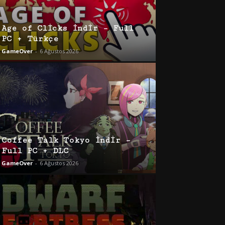
Age of Clicks İndir – Full
PC + Türkçe
GameOver
-
6 Ağustos 2026
Coffee Talk Tokyo İndir –
Full PC + DLC
GameOver
-
6 Ağustos 2026