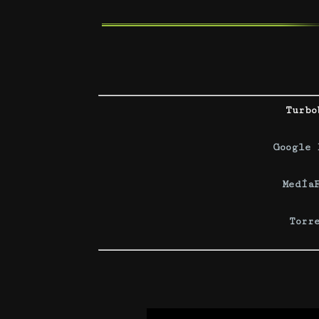
Turbo
Google 
Media
Torr