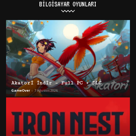
BILGISAYAR OYUNLARI
Akatori İndir – Full PC + DLC
GameOver
-
7 Ağustos 2026