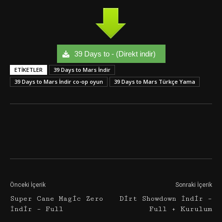
39 Days to - (Direkt indir)
ETIKETLER
39 Days to Mars İndir
39 Days to Mars İndir co-op oyun
39 Days to Mars Türkçe Yama
Facebook
Twitter
Google+
Önceki İçerik
Sonraki İçerik
Super Cane Magic Zero
Dirt Showdown İndir –
İndir – Full
Full + Kurulum