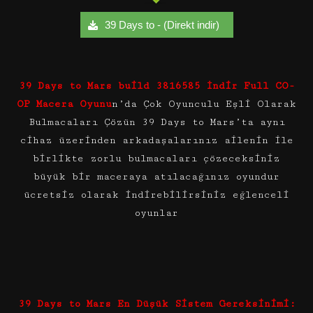
39 Days to - (Direkt indir)
39 Days to Mars build 3816585 İndir Full CO-
OP Macera Oyunu
n’da Çok Oyunculu Eşli Olarak
Bulmacaları Çözün 39 Days to Mars’ta aynı
cihaz üzerinden arkadaşalarınız ailenin ile
birlikte zorlu bulmacaları çözeceksiniz
büyük bir maceraya atılacağınız oyundur
ücretsiz olarak indirebilirsiniz eğlenceli
oyunlar
39 Days to Mars En Düşük Sistem Gereksinimi: