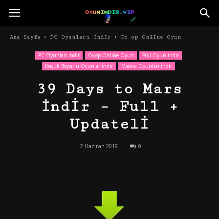
Ana Sayfa
PC Oyunları İndir
Co op Online Oyun
PC Oyunları İndir
Co op Online Oyun
Full Oyun İndir
Küçük Boyutlu Oyunlar İndir
Macera Oyunları İndir
39 Days to Mars
İndir – Full +
Updateli
2 Haziran 2019
0