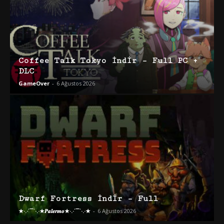
Coffee Talk Tokyo İndir – Full PC +
DLC
GameOver
-
6 Ağustos 2026
Dwarf Fortress İndir – Full
★·.·´¯`·.·★𝑷𝒂𝒍𝒆𝒓𝒎𝒐★·.·´¯`·.·★
-
6 Ağustos 2026