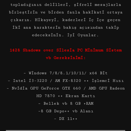
topladığınız delilleri, şifreli mesajlarla
birleştirin ve birden fazla hakikati ortaya
çıkarın. Hikayeyi, kaderleri iç içe geçen
iki ana karakterin bakış açısından takip
edeceksiniz. İyi Oyunlar.
1428 Shadows over Silesia PC Minimum Sistem
vb Gereksinimi:
– Windows 7/8/8.1/10/11/ x64 Bit
– Intel i3-3220 / AM FX-8320 ++ İşlemci Hızı
– Nvidia GPU GeForce GTX 660 / AMD GPU Radeon
HD 7870 ++ Ekran Kartı
– Bellek vb 8 GB +RAM
–8 GB Depo++ vb Alanı
– DX 11++