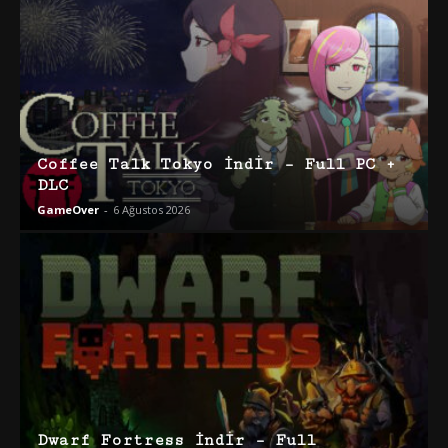
Coffee Talk Tokyo İndir – Full PC +
DLC
GameOver
-
6 Ağustos 2026
Dwarf Fortress İndir – Full