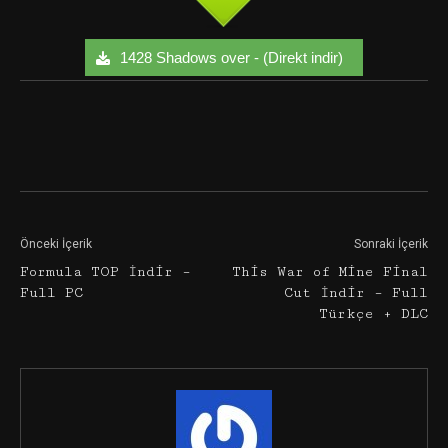
1428 Shadows over - (Direkt indir)
Facebook
Twitter
Google+
Önceki İçerik
Sonraki İçerik
Formula TOP İndir –
This War of Mine Final
Full PC
Cut İndir – Full
Türkçe + DLC