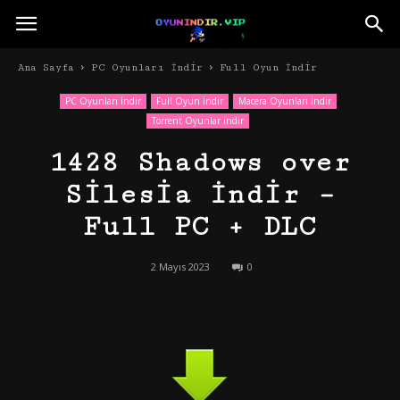
Ana Sayfa
PC Oyunları İndir
Full Oyun İndir
PC Oyunları İndir
Full Oyun İndir
Macera Oyunları İndir
Torrent Oyunlar indir
1428 Shadows over
Silesia İndir –
Full PC + DLC
2 Mayıs 2023
0