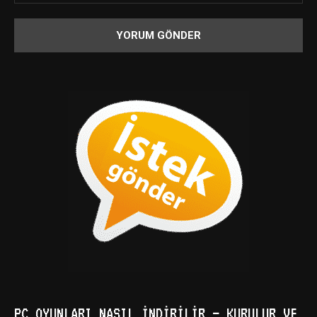
PC OYUNLARI NASIL İNDIRILIR – KURULUR VE