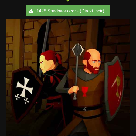
1428 Shadows over - (Direkt indir)