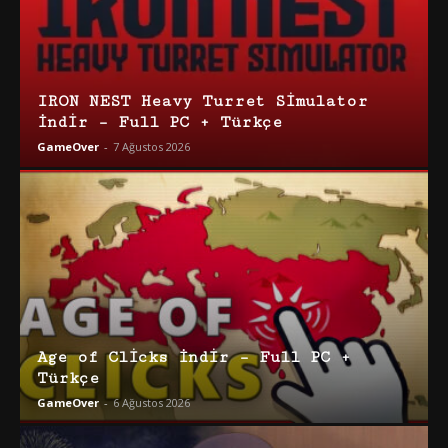
IRON NEST Heavy Turret Simulator
İndir – Full PC + Türkçe
GameOver
-
7 Ağustos 2026
Age of Clicks İndir – Full PC +
Türkçe
GameOver
-
6 Ağustos 2026