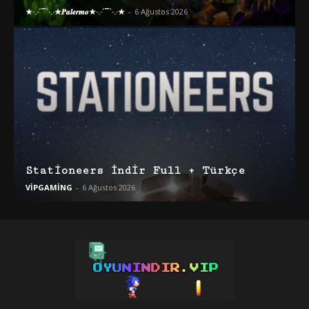
★·.·´¯`·.·★𝑷𝒂𝒍𝒆𝒓𝒎𝒐★·.·´¯`·.·★
-
6 Ağustos 2026
Stationeers İndir Full + Türkçe
VİPGAMİNG
-
6 Ağustos 2026