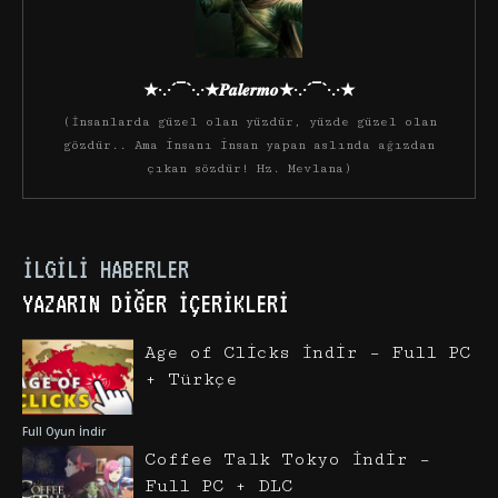
★·.·´¯`·.·★𝑷𝒂𝒍𝒆𝒓𝒎𝒐★·.·´¯`·.·★
(İnsanlarda güzel olan yüzdür, yüzde güzel olan
gözdür.. Ama insanı insan yapan aslında ağızdan
çıkan sözdür! Hz. Mevlana)
İLGILI HABERLER
YAZARIN DIĞER İÇERIKLERI
Age of Clicks İndir – Full PC
+ Türkçe
Full Oyun İndir
Coffee Talk Tokyo İndir –
Full PC + DLC