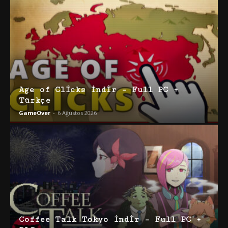
Age of Clicks İndir – Full PC +
Türkçe
GameOver
-
6 Ağustos 2026
Coffee Talk Tokyo İndir – Full PC +