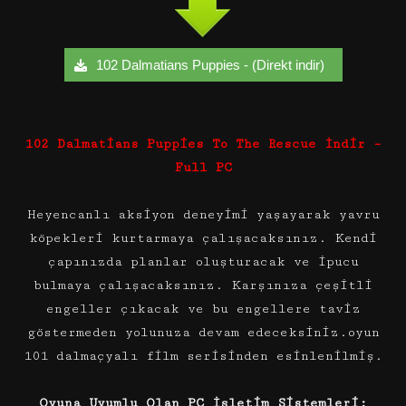
102 Dalmatians Puppies - (Direkt indir)
102 Dalmatians Puppies To The Rescue İndir –
Full PC
Heyencanlı aksiyon deneyimi yaşayarak yavru
köpekleri kurtarmaya çalışacaksınız. Kendi
çapınızda planlar oluşturacak ve ipucu
bulmaya çalışacaksınız. Karşınıza çeşitli
engeller çıkacak ve bu engellere taviz
göstermeden yolunuza devam edeceksiniz.oyun
101 dalmaçyalı film serisinden esinlenilmiş.
Oyuna Uyumlu Olan PC İşletim Sistemleri: