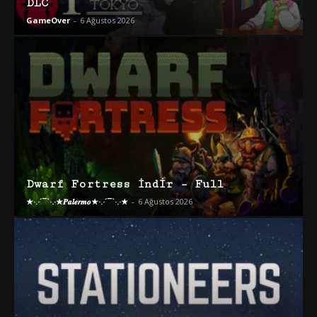
DLC
GameOver
-
6 Ağustos 2026
Dwarf Fortress İndir – Full
★·.·´¯`·.·★𝑷𝒂𝒍𝒆𝒓𝒎𝒐★·.·´¯`·.·★
-
6 Ağustos 2026