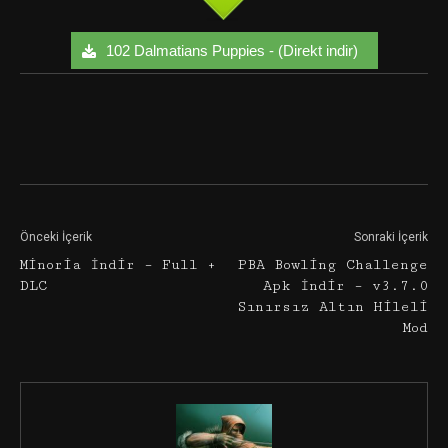
102 Dalmatians Puppies - (Direkt indir)
Facebook
Twitter
Google+
Önceki İçerik
Sonraki İçerik
Minoria İndir – Full +
PBA Bowling Challenge
DLC
Apk İndir – v3.7.0
Sınırsız Altın Hileli
Mod