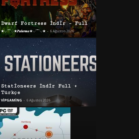
Dwarf Fortress İndir – Full
★·.·´¯`·.·★𝑷𝒂𝒍𝒆𝒓𝒎𝒐★·.·´¯`·.·★
-
6 Ağustos 2026
Stationeers İndir Full +
Türkçe
VİPGAMİNG
-
6 Ağustos 2026