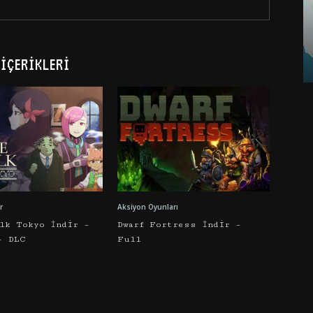
İÇERIKLERI
r
Aksiyon Oyunları
alk Tokyo İndir –
Dwarf Fortress İndir –
+ DLC
Full