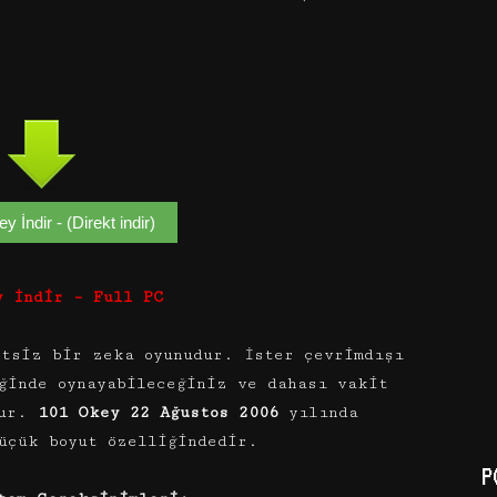
 İndir - (Direkt indir)
y İndir – Full PC
tsiz bir zeka oyunudur. İster çevrimdışı
ğinde oynayabileceğiniz ve dahası vakit
dur.
101 Okey 22 Ağustos 2006
yılında
üçük boyut özelliğindedir.
P