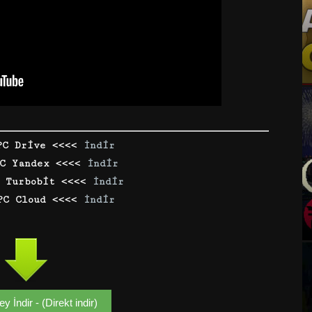
PC Drive <<<<
İndir
PC Yandex <<<<
İndir
C Turbobit <<<<
İndir
PC Cloud <<<<
İndir
 İndir - (Direkt indir)