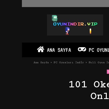
Oyun
İndir
Vip
–
Program
İndir
Full
ANA SAYFA
PC OYUN
PC
Ve
Android
Ana Sayfa
PC Oyunları İndir
Full Oyun İ
Apk
101 Ok
On