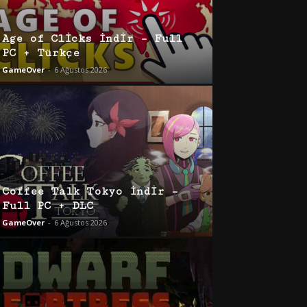
Age of Clicks İndir – Full
PC + Türkçe
GameOver
-
6 Ağustos 2026
Coffee Talk Tokyo İndir –
Full PC + DLC
GameOver
-
6 Ağustos 2026