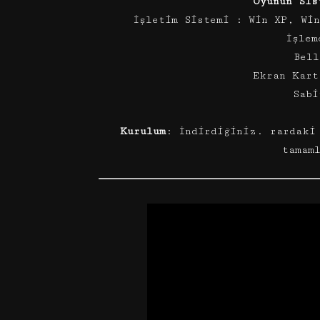
Oyunun Sis
İşletim Sistemi : Win XP, Wi
İşlem
Bell
Ekran Kart
Sabi
Kurulum
: İndirdiğiniz. rardaki
tamam