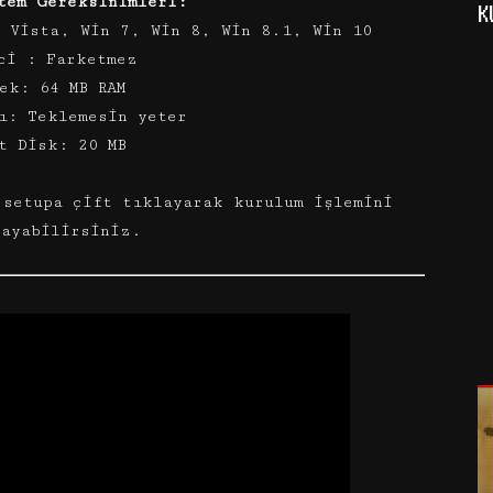
tem Gereksinimleri:
K
n Vista, Win 7, Win 8, Win 8.1, Win 10
ci : Farketmez
ek: 64 MB RAM
ı: Teklemesin yeter
t Disk: 20 MB
 setupa çift tıklayarak kurulum işlemini
layabilirsiniz.