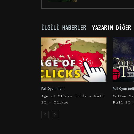
İLGILI HABERLER
YAZARIN DIĞER 
Full Oyun İndir
Full Oyun İndi
Age of Clicks İndir – Full
Coffee T
PC + Türkçe
Full PC 