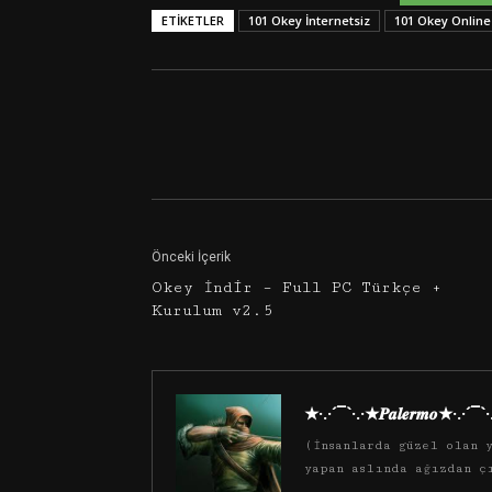
ETIKETLER
101 Okey İnternetsiz
101 Okey Online
Facebook
Twitter
Önceki İçerik
Okey İndir – Full PC Türkçe +
Kurulum v2.5
★·.·´¯`·.·★𝑷𝒂𝒍𝒆𝒓𝒎𝒐★·.·´¯`
(İnsanlarda güzel olan y
yapan aslında ağızdan ç