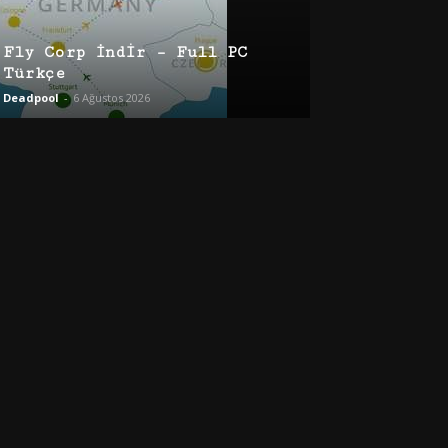
Fly Corp İndir – Full PC
Türkçe
Deadpool
-
6 Ağustos 2026