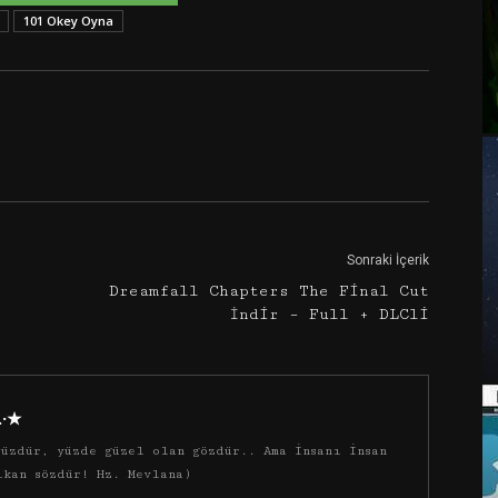
101 Okey Oyna
Google+
Email
Sonraki İçerik
Dreamfall Chapters The Final Cut
İndir – Full + DLCli
·.·★
üzdür, yüzde güzel olan gözdür.. Ama insanı insan
ıkan sözdür! Hz. Mevlana)