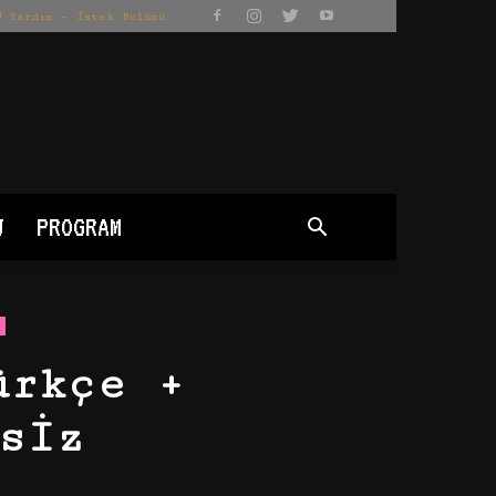
Yardım – İstek Bölümü
J
PROGRAM
ürkçe +
siz