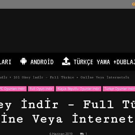
LARI
ANDROID
TÜRKÇE YAMA +DUBLA
ndir
101 Okey İndir – Full Türkçe + Online Veya İnternetsiz
PC Oyunları İndir
Full Oyun İndir
Küçük Boyutlu Oyunlar İndir
Türkçe Oyunlar İndir
ey İndir – Full T
line Veya İnternet
6 Haziran 2019
1