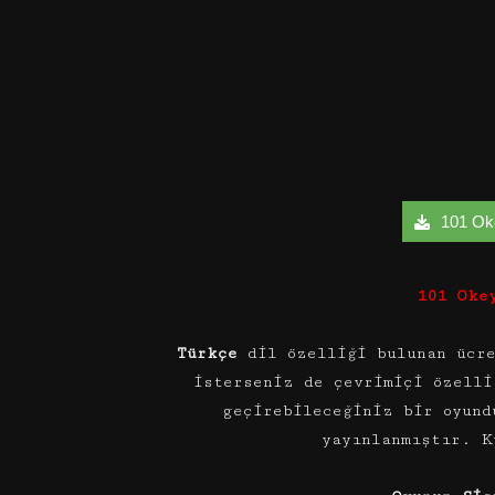
101 Okey
101 Oke
Türkçe
dil özelliği bulunan ücre
isterseniz de çevrimiçi özelli
geçirebileceğiniz bir oyun
yayınlanmıştır. K