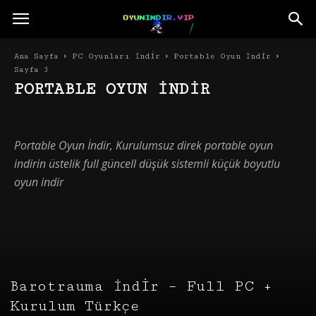
Ana Sayfa
PC Oyunları İndir
Portable Oyun İndir
Sayfa 3
PORTABLE OYUN İNDIR
Aksiyon Oyunları
Co op Online Oyun
Çocuk Oyunları İndir
Dövüş Oyunları İndir
Düşük Sistem Gereksinimli Oyunlar
Portable Oyun İndir, Kurulumsuz direk portable oyun
Full Oyun İndir
Hayatta Kalma Oyunları İndir
indirin üstelik full güncell düşük sistemli küçük boyutlu
Korku Oyunları İndir
Küçük Boyutlu Oyunlar İndir
Mac Oyunları İndir
Macera Oyunları İndir
Oyun Yamaları İndir
oyun indir
Portable Oyun İndir
Ps4 Oyunları İndir
Ps4 Yamaları İndir
Repack Oyun İndir
Rogue-like İndir
Savaş Oyunları İndir
Simülasyon Oyunları İndir
Spor Oyunları İndir
Strateji Oyunları İndir
Torrent Oyunlar indir
Türkçe Oyunlar İndir
Türkçe Yama İndir
VR Oyunları indir
Yarış Oyunları İndir
Barotrauma İndir – Full PC +
Kurulum Türkçe