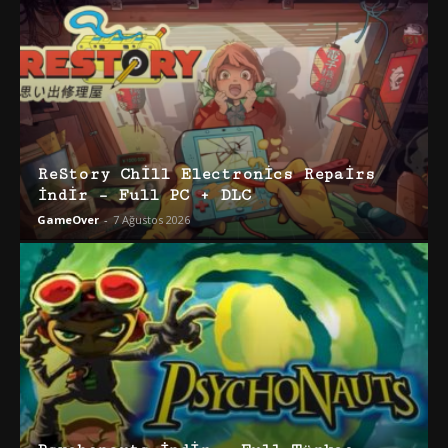
ReStory Chill Electronics Repairs
İndir – Full PC + DLC
GameOver
-
7 Ağustos 2026