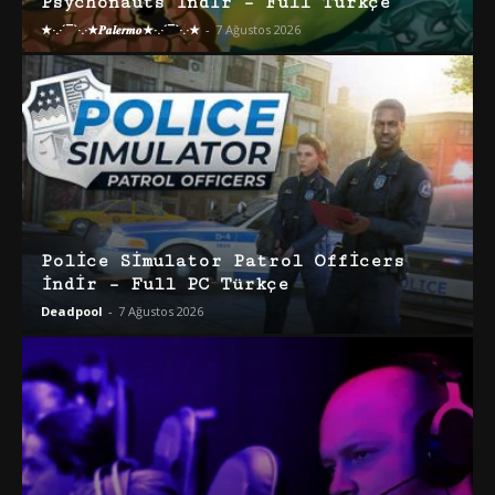
Psychonauts İndir – Full Türkçe
★·.·´¯`·.·★𝑷𝒂𝒍𝒆𝒓𝒎𝒐★·.·´¯`·.·★
-
7 Ağustos 2026
Police Simulator Patrol Officers
İndir – Full PC Türkçe
Deadpool
-
7 Ağustos 2026