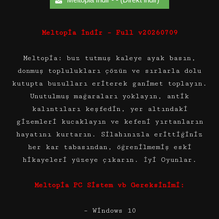
Meltopia İndir – Full v20260709
Meltopia: buz tutmuş kaleye ayak basın,
donmuş toplulukları çözün ve sırlarla dolu
kutupta buzulları eriterek ganimet toplayın.
Unutulmuş mağaraları yoklayın, antik
kalıntıları keşfedin, yer altındaki
gizemleri kucaklayın ve kefeni yırtanların
hayatını kurtarın. Silahınızla erittiğiniz
her kar tabasından, öğrenilmemiş eski
hikayeleri yüzeye çıkarın. İyi Oyunlar.
Meltopia PC Sistem vb Gereksinimi:
– Windows 10