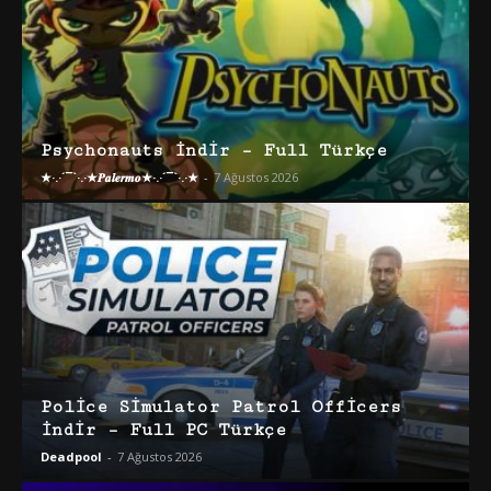
Psychonauts İndir – Full Türkçe
★·.·´¯`·.·★𝑷𝒂𝒍𝒆𝒓𝒎𝒐★·.·´¯`·.·★
-
7 Ağustos 2026
Police Simulator Patrol Officers
İndir – Full PC Türkçe
Deadpool
-
7 Ağustos 2026