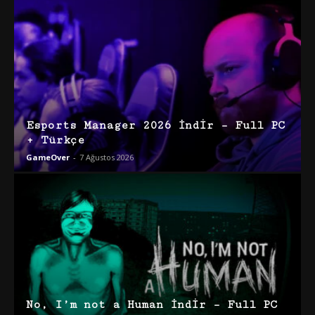
Esports Manager 2026 İndir – Full PC
+ Türkçe
GameOver
-
7 Ağustos 2026
No, I’m not a Human İndir – Full PC