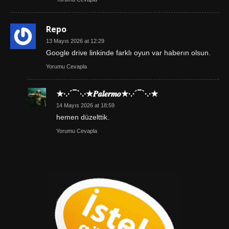
Repo
13 Mayıs 2026 at 12:29
Google drive linkinde farklı oyun var haberın olsun.
Yorumu Cevapla
★·.·´¯`·.·★𝑷𝒂𝒍𝒆𝒓𝒎𝒐★·.·´¯`·.·★
14 Mayıs 2026 at 18:59
hemen düzelttik.
Yorumu Cevapla