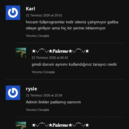
Karl
21 Temmuz 2026 at 20:01
hocam fullprogramlar indir siteniz çalışmıyor galiba
siteye giriliyor ama hiç bir yerine tıklanmıyor
Yorumu Cevapla
★·.·´¯`·.·★𝑷𝒂𝒍𝒆𝒓𝒎𝒐★·.·´¯`·.·★
22 Temmuz 2026 at 00:42
şimdi durum aynımı kullandığınız tarayıcı nedir
Yorumu Cevapla
rysle
21 Temmuz 2026 at 15:56
Admin linkler patlamış sanırım
Yorumu Cevapla
★·.·´¯`·.·★𝑷𝒂𝒍𝒆𝒓𝒎𝒐★·.·´¯`·.·★