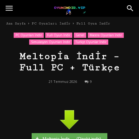
Ana Sayfa
PC Oyunları İndir
Full Oyun İndir
PC Oyunları İndir
Full Oyun İndir
Genel
Macera Oyunları İndir
Simülasyon Oyunları İndir
Türkçe Oyunlar İndir
Meltopia İndir –
Full PC + Türkçe
21 Temmuz 2026
9
Meltopia İndir - - (Direkt indir)