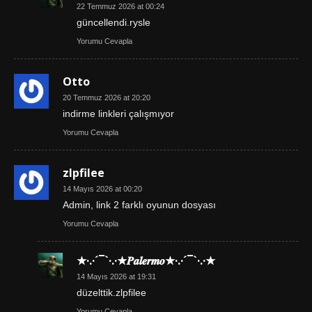
22 Temmuz 2026 at 00:24
güncellendi.rysle
Yorumu Cevapla
Otto
20 Temmuz 2026 at 20:20
indirme linkleri çalışmıyor
Yorumu Cevapla
zlpfilee
14 Mayıs 2026 at 00:20
Admin, link 2 farklı oyunun dosyası
Yorumu Cevapla
★·.·´¯`·.·★𝑷𝒂𝒍𝒆𝒓𝒎𝒐★·.·´¯`·.·★
14 Mayıs 2026 at 19:31
düzelttik.zlpfilee
Yorumu Cevapla