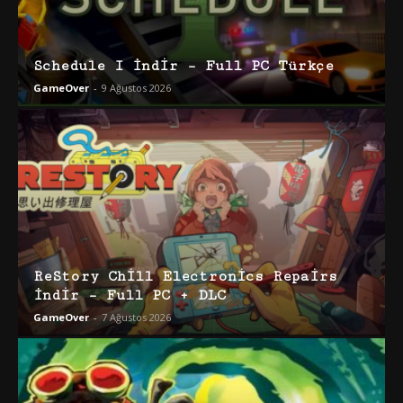
Schedule I İndir – Full PC Türkçe
GameOver
-
9 Ağustos 2026
ReStory Chill Electronics Repairs
İndir – Full PC + DLC
GameOver
-
7 Ağustos 2026