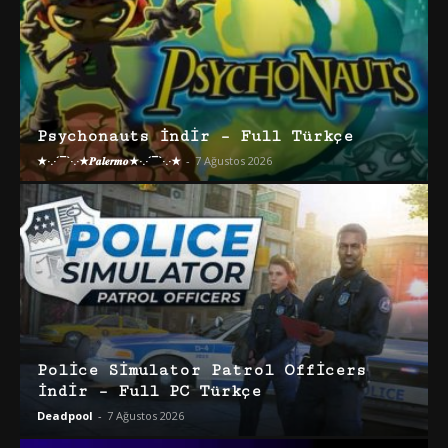
Psychonauts İndir – Full Türkçe
★·.·´¯`·.·★𝑷𝒂𝒍𝒆𝒓𝒎𝒐★·.·´¯`·.·★
-
7 Ağustos 2026
Police Simulator Patrol Officers
İndir – Full PC Türkçe
Deadpool
-
7 Ağustos 2026