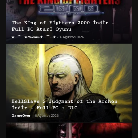
The King of Fighters 2000 İndir –
Full PC Atari Oyunu
★·.·´¯`·.·★𝑷𝒂𝒍𝒆𝒓𝒎𝒐★·.·´¯`·.·★
-
6 Ağustos 2026
HellSlave 2 Judgment of the Archon
İndir – Full PC + DLC
GameOver
-
6 Ağustos 2026