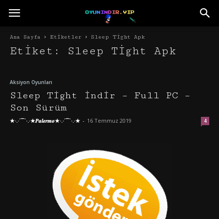
Ana Sayfa
Etiketler
Sleep Tight Apk
Etiket: Sleep Tight Apk
Aksiyon Oyunları
Sleep Tight İndir – Full PC –
Son Sürüm
★·.·´¯`·.·★𝑷𝒂𝒍𝒆𝒓𝒎𝒐★·.·´¯`·.·★
-
16 Temmuz 2019
4