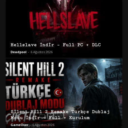
Hellslave İndir – Full PC + DLC
Deadpool
-
6 Ağustos 2026
Silent Hill 2 Remake Türkçe Dublaj
Modu İndir – Full + Kurulum
GameOver
-
6 Ağustos 2026