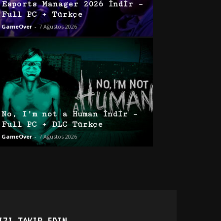
Esports Manager 2026 İndir –
Full PC + Türkçe
GameOver
-
7 Ağustos 2026
No, I’m not a Human İndir –
Full PC + DLC Türkçe
GameOver
-
7 Ağustos 2026
IZI TAKIP EDIN