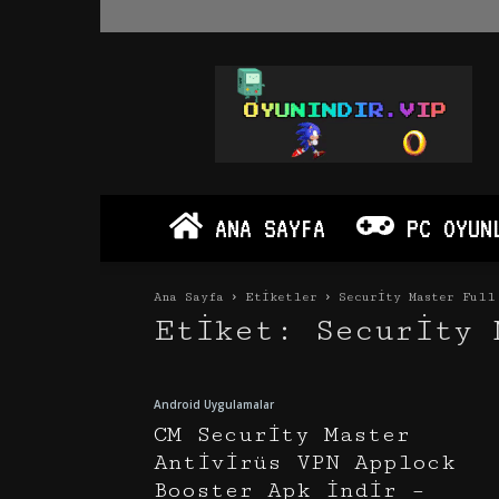
Oyun
İndir
Vip
–
Program
İndir
Full
ANA SAYFA
PC OYUN
PC
Ve
Android
Ana Sayfa
Etiketler
Security Master Full
Apk
Etiket: Security 
Android Uygulamalar
CM Security Master
Antivirüs VPN Applock
Booster Apk İndir –