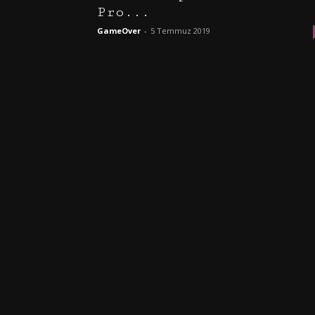
Pro...
GameOver
-
5 Temmuz 2019