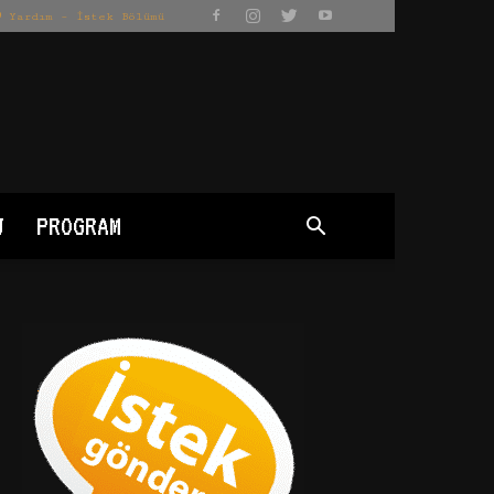
Yardım – İstek Bölümü
J
PROGRAM