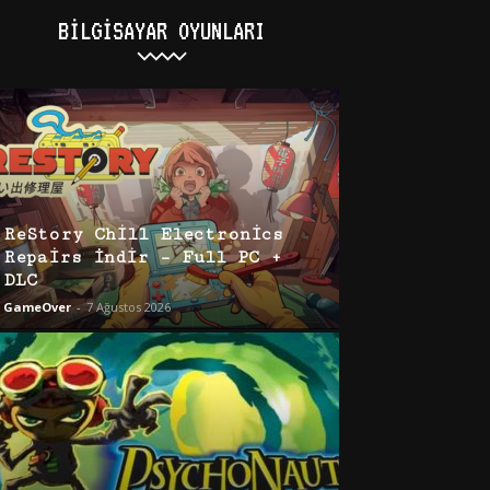
BILGISAYAR OYUNLARI
ReStory Chill Electronics
Repairs İndir – Full PC +
DLC
GameOver
-
7 Ağustos 2026