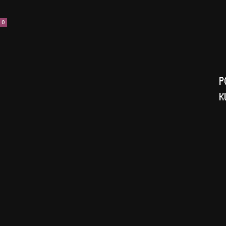
0
P
K