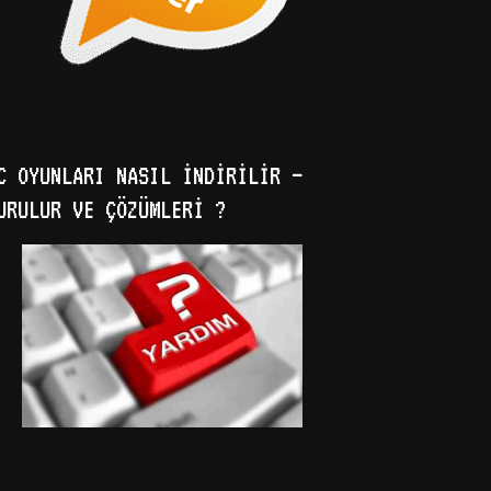
C OYUNLARI NASIL İNDIRILIR –
URULUR VE ÇÖZÜMLERI ?