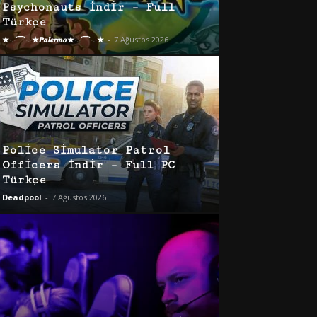
Psychonauts İndir – Full
Türkçe
★·.·´¯`·.·★𝑷𝒂𝒍𝒆𝒓𝒎𝒐★·.·´¯`·.·★
-
7 Ağustos 2026
Police Simulator Patrol
Officers İndir – Full PC
Türkçe
Deadpool
-
7 Ağustos 2026